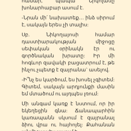
համար, պապա Նիկոլասը
խոնարհաբար ասում է.
-Նրան մի՛ նախատեք… ինձ սիրում
է, սակայն երես չի տալիս:
Սբ. Նիկողայոսի համար
դաստիարակության միջոցը
սեփական օրինակն էր ու
գործնական խրատը: Իր մի
հոգևոր զավակի բացատրում է, թե
ինչու չպետք է զայրանա` ասելով.
-Ի՞նչ ես կարծում, ես խոսել չգիտեմ:
Գիտեմ, սակայն արդյունքի մասին
եմ մտածում ու այդպես լռում:
Մի անգամ կառք է նստում, որ իր
եկեղեցին գնա: Ճանապարհին
կառապանն սկսում է զայրանալ
ձիու վրա ու հայհոյել: Քահանան