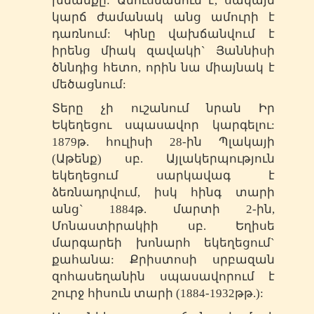
խնամքը: Ամուսնանում է, սակայն
կարճ ժամանակ անց ամուրի է
դառնում: Կինը վախճանվում է
իրենց միակ զավակի` Յաննիսի
ծննդից հետո, որին նա միայնակ է
մեծացնում:
Տերը չի ուշանում նրան Իր
Եկեղեցու սպասավոր կարգելու:
1879թ. հուլիսի 28-ին Պլակայի
(Աթենք) սբ. Այլակերպություն
եկեղեցում սարկավագ է
ձեռնադրվում, իսկ հինգ տարի
անց` 1884թ. մարտի 2-ին,
Մոնաստիրակիի սբ. Եղիսե
մարգարեի խոնարհ եկեղեցում`
քահանա: Քրիստոսի սրբազան
զոհասեղանին սպասավորում է
շուրջ հիսուն տարի (1884-1932թթ.):