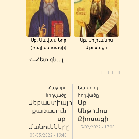
Սբ. Սավաս Նոր
Սբ. Սիլուանոս
(Կալիմնոսացի)
Աթոսացի
<--Հետ գնալ
Հաջորդ
Նախորդ
հոդվածը
հոդվածը
Սեբաստիայի
Սբ.
քառասուն
Անթիմոս
սբ.
Քիոսացի
Մանուկները
15/02/2022 - 17:00
09/03/2022 - 19:40