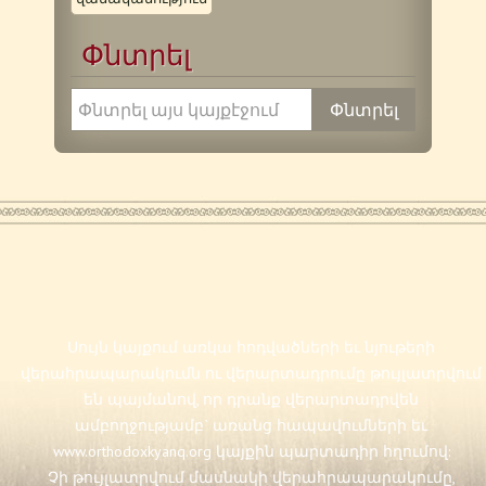
Փնտրել
Սույն կայքում առկա հոդվածների եւ նյութերի
վերահրապարակումն ու վերարտադրումը թույլատրվում
են պայմանով, որ դրանք վերարտադրվեն
ամբողջությամբ` առանց հապավումների եւ
www.orthodoxkyanq.org
կայքին պարտադիր հղումով:
Չի թույլատրվում մասնակի վերահրապարակումը,