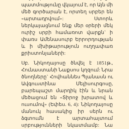
պատմությունը վկայում է, որ Այն մի
մեծ գործարան է, որտեղ սրբեր են
«արտադրվում»: Ստորև
ներկայացնում ենք մեր օրերի մեկ
ուրիշ սրբի համառոտ վարքն` ի
փառս Ամենասուրբ Երրորդության
և ի մխիթարություն ուղղափառ
քրիստոնյաների:
Սբ. Նիկողայոսը ծնվել է 1851թ.,
Հունաստանի Նաքսոս կղզում: Նրա
ծնողները` Հովհաննես Պլանասն ու
Ավգուստինա Մելիսուրգոսը,
բարեպաշտ մարդիկ էին և նրան
մեծացում են «Տիրոջ խրատով և
ուսումով» (Եփես. 6, 4): Նիկողայոսը
մանուկ հասակից իր սերն ու
ձգտումն է արտահայտում
սրբությունների նկատմամբ: Նա