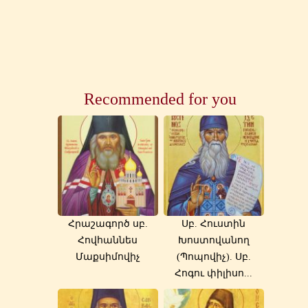
Recommended for you
Հրաշագործ սբ.
Սբ. Հուստին
Հովհաննես
Խոստովանող
Մաքսիմովիչ
(Պոպովիչ). Սբ.
Հոգու փիլիսո...