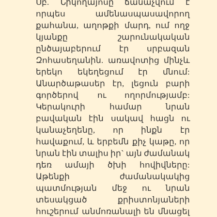
Սբ. Նիկողայոսը ճանաչվում է
որպես ամենասպասավորող
քահանա, աղոթքի մարդ, ում ողջ
կյանքը շարունակական
ընծայաբերում էր սրբազան
Զոհասեղանին. առավոտից մինչև
երեկո եկեղեցում էր մնում:
Անարծաթասեր էր, լեցուն բարի
գործերով ու ողորմությամբ:
Կերակուրի համար նրան
բավական էին սակավ հացն ու
կանաչեղենը, որ ինքն էր
հավաքում, և երբեմն քիչ կաթը, որ
նրան էին տալիս իր` այն ժամանակ
դեռ ամայի ծխի հովիվները:
Աթենքի ժամանակակից
պատմության մեջ ու նրան
տեսակցած քրիստոնյաների
հուշերում անմոռանալի են մնացել