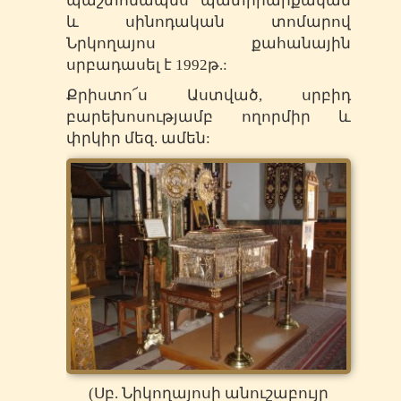
պաշտոնապես պատրիարքական
և սինոդական տոմարով
Նրկողայոս քահանային
սրբադասել է 1992թ.:
Քրիստո՜ս Աստված, սրբիդ
բարեխոսությամբ ողորմիր և
փրկիր մեզ. ամեն:
(Սբ. Նիկողայոսի անուշաբույր