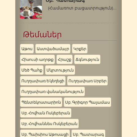
Սբ. Պատարագ
(Համառոտ բացատրություն) «Պատարագ»…
Թեմաներ
Աթոս
Աստվածամայր
Կրքեր
Հիսուսի աղոթք
Հրաշք
Ճգնություն
Մեծ Պահք
Մկրտություն
Ուղղափառ Եկեղեցի
Ուղղափառ Սրբեր
Ուղղափառ վանականություն
Պենտեկոստարիոն
Սբ. Գրիգոր Պալամաս
Սբ. Հովհան Ոսկեբերան
Սբ. Հովհաննես Ոսկեբերան
Սբ. Պաիսիոս Աթոսացի
Սբ. Պատարագ