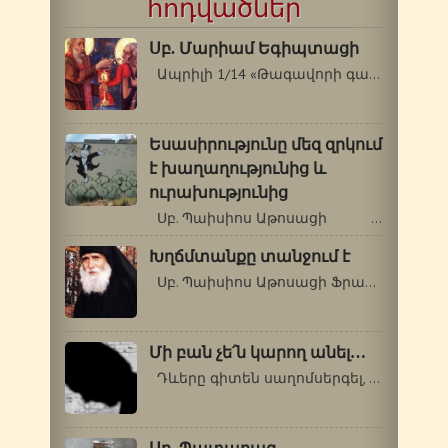
հոդվածներ
Սբ. Մարիամ Եգիպտացի
Ապրիլի 1/14 «Թագավորի գաղտնիքը…
Եսասիրությունը մեզ զրկում
է խաղաղությունից և
ուրախությունից
Սբ. Պաիսիոս Աթոսացի …
Խղճմտանքը տանջում է
Սբ. Պաիսիոս Աթոսացի Ֆրանսիայում,…
Մի բան չե՛ն կարող անել…
Դևերը գիտեն սաղոմսերգել, աշխարհի…