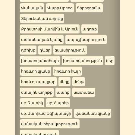
Վանական
Վարք Սրբոց
Տերողորմյա
Տերունական աղոթք
Քրիստոսի Մարմին և Արյուն
աղոթք
ամուսնական կյանք
ապաշխարություն
դժոխք
դևեր
եսասիրություն
խոստովանահայր
խոստովանություն
ծեր
հոգևոր կյանք
հոգևոր հայր
հոգևոր պայքար
մեղք
մոնթ
մտային աղոթք
պահք
սատանա
սբ. Զատիկ
սբ. Հայրեր
սբ. Մարիամ Եգիպտացի
վանական կյանք
վանական հերակտրություն
վանականություն