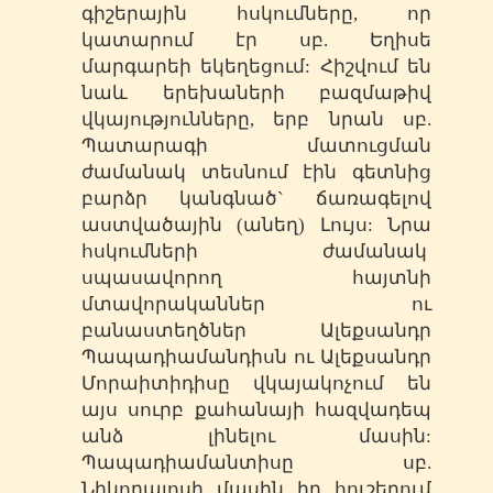
գիշերային հսկումները, որ
կատարում էր սբ. Եղիսե
մարգարեի եկեղեցում: Հիշվում են
նաև երեխաների բազմաթիվ
վկայությունները, երբ նրան սբ.
Պատարագի մատուցման
ժամանակ տեսնում էին գետնից
բարձր կանգնած` ճառագելով
աստվածային (անեղ) Լույս: Նրա
հսկումների ժամանակ
սպասավորող հայտնի
մտավորականներ ու
բանաստեղծներ Ալեքսանդր
Պապադիամանդիսն ու Ալեքսանդր
Մորաիտիդիսը վկայակոչում են
այս սուրբ քահանայի հազվադեպ
անձ լինելու մասին:
Պապադիամանտիսը սբ.
Նիկողայոսի մասին իր հուշերում