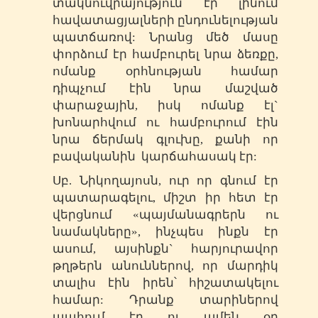
տակնուվրայություն էր լինում
հավատացյալների ընդունելության
պատճառով: Նրանց մեծ մասը
փորձում էր համբուրել նրա ձեռքը,
ոմանք օրհնության համար
դիպչում էին նրա մաշված
փարաջային, իսկ ոմանք էլ`
խոնարհվում ու համբուրում էին
նրա ճերմակ գլուխը, քանի որ
բավականին կարճահասակ էր:
Սբ. Նիկողայոսն, ուր որ գնում էր
պատարագելու, միշտ իր հետ էր
վերցնում «պայմանագրերն ու
նամակները», ինչպես ինքն էր
ասում, այսինքն` հարյուրավոր
թղթերն անուններով, որ մարդիկ
տալիս էին իրեն՝ հիշատակելու
համար: Դրանք տարիներով
պահում էր ու ամեն օր