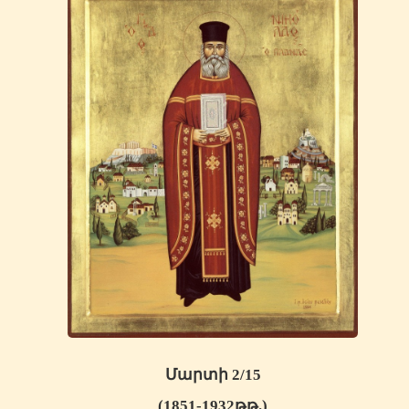
Մարտի 2/15
(1851-1932
թթ.
)