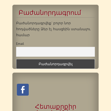
Բաժանորդագրում
Բաժանորդագրվեք` բոլոր նոր
հոդվածները Ձեր էլ. հասցեին ստանալու
համար
Email
Հետաքրքիր