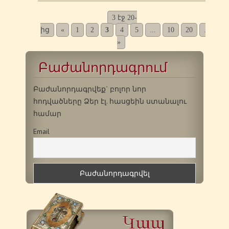
3 էջ 20-
ից
«
1
2
3
4
5
...
10
20
...
»
»
Բաժանորդագրում
Բաժանորդագրվեք` բոլոր նոր
հոդվածները Ձեր էլ. հասցեին ստանալու
համար
Email