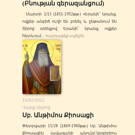
(Բնության գերազանցում)
Մարտի 2/15 (1851-1932թթ.) «Երանի՜ նրանց,
ովքեր անբիծ ուղի են բռնել և ընթանում են
Տիրոջ օրենքով: Երանի՜ նրանց, ովքեր
հետևում…
Կարդացեք ավելին
15/02/2022
Վարք Սրբոց
Սբ. Անթիմոս Քիոսացի
Փետրվարի 15/28 (1869-1960թթ.) Սբ. Անթիմոս
Քիոսացին (ավազանի անունը`Արգիրիոս