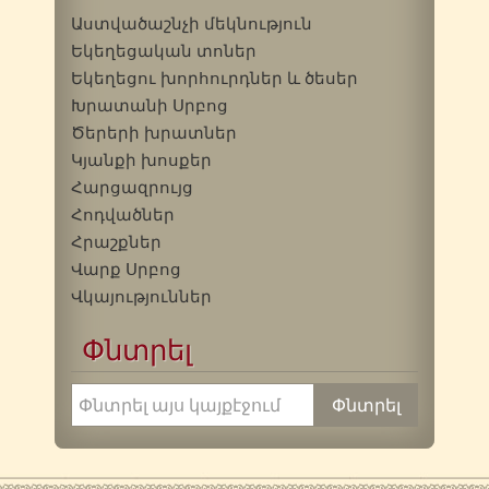
Աստվածաշնչի մեկնություն
Եկեղեցական տոներ
Եկեղեցու խորհուրդներ և ծեսեր
Խրատանի Սրբոց
Ծերերի խրատներ
Կյանքի խոսքեր
Հարցազրույց
Հոդվածներ
Հրաշքներ
Վարք Սրբոց
Վկայություններ
Փնտրել