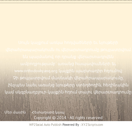
Սույն կայքում առկա հոդվածների եւ նյութերի
վերահրապարակումն ու վերարտադրումը թույլատրվում
են պայմանով, որ դրանք վերարտադրվեն
ամբողջությամբ` առանց հապավումների եւ
www.orthodoxkyanq.org
կայքին պարտադիր հղումով:
Չի թույլատրվում մասնակի վերահրապարակումը,
ինչպես նաեւ առանց նյութերը ստեղծողին, հեղինակին
կամ սկզբնաղբյուր-կայքին հղում տալու վերարտադրումը:
Մեր մասին
Հետադարձ կապ
Copyright © 2014 - All rights reserved
WP2Social Auto Publish
Powered By :
XYZScripts.com