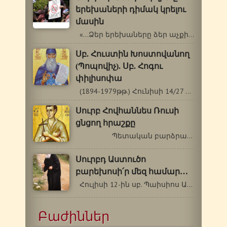
երեխաների դիմակ կրելու
մասին
«…Ձեր երեխաները ձեր աչքի լույսն…
Սբ. Հուստին Խոստովանող
(Պոպովիչ). Սբ. Հոգու
փիլիսոփա
(1894-1979թթ.) Հունիսի 14/27 Սբ. Հուստին…
Սուրբ Հովհաննես Ռուսի
ցնցող հրաշքը
Պետական բարձրաստիճան…
Սուրբդ Աստուծո
բարեխոսի՛ր մեզ համար…
Հուլիսի 12-ին սբ. Պաիսիոս Աթոսացու…
Բաժիններ