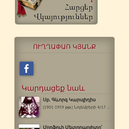
ՈՒՂՂԱՓԱՌ ԿՅԱՆՔ
Կարդացեք նաև
Սբ. Գևորգ Կարսլիդիս
(1901-1959 թթ.) Նոյեմբերի 4/17 Սբ. Գևորգը`…
Մորֆուի Մետրոպոլիտը՝