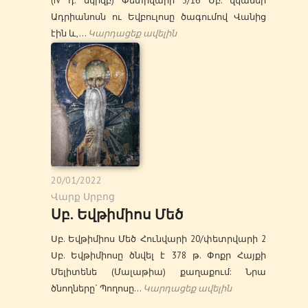
(IV դ. սկիզբ) Փետրվարի 3/16 Սբ. վկաներ
Ադրիանոսն ու Եվբուլոսը ծագումով Վանից
էին և,…
Կարդացեք ավելին
20/01/2022
Վարք Սրբոց
Սբ. Եվթիմիոս Մեծ
Սբ. Եվթիմիոս Մեծ Հունվարի 20/փետրվարի 2
Սբ. Եվթիմիոսը ծնվել է 378 թ. Փոքր Հայքի
Մելիտենե (Մալաթիա) քաղաքում: Նրա
ծնողները` Պողոսը…
Կարդացեք ավելին