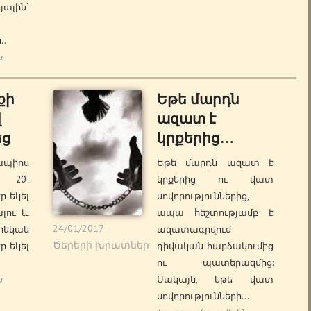
ալին`
ն…
ն
քի
Եթե մարդն
վ
ազատ է
եց
կրքերից…
իոս
Եթե մարդն ազատ է
ն 20-
կրքերից ու վատ
ր եկել
սովորություններից,
լու և
ապա հեշտությամբ է
24/01/2017
արեկան
ազատագրվում
Ծերերի խրատներ
էր եկել
դիվական հարձակումից
ու պատերազմից:
ն
Սակայն, եթե վատ
սովորությունների…