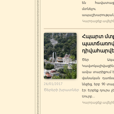
են հավատացյ
մտնելու
ապաշխարությա
Կարդացեք ավելի
Հպարտ մտ
պատճառո
դիվահարվ
Ծեր Ագապ
Կավսոկալիվացի
ամյա տարիքում է
վանական դառնա
26/01/2017
ննջեց, երբ 90 տ
Ծերերի խրատներ
էր: Երբեք դուրս չ
Սուրբ…
Կարդացեք ավելի