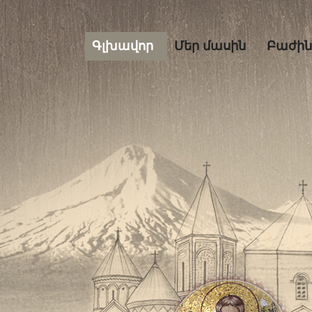
Գլխավոր
Մեր մասին
Բաժին