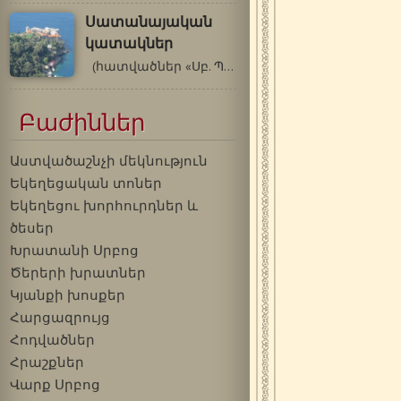
Սատանայական
կատակներ
(հատվածներ «Սբ. Պաիսիոս Աթոսացու…
Բաժիններ
Աստվածաշնչի մեկնություն
Եկեղեցական տոներ
Եկեղեցու խորհուրդներ և
ծեսեր
Խրատանի Սրբոց
Ծերերի խրատներ
Կյանքի խոսքեր
Հարցազրույց
Հոդվածներ
Հրաշքներ
Վարք Սրբոց