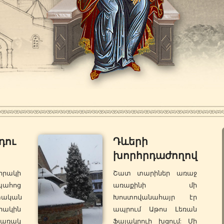
դու
Դևերի
խորհրդաժողով
իրակի
Շատ տարիներ առաջ
հոց
առաքինի մի
ական
Խոստովանահայր էր
ակին
ապրում Աթոս Լեռան
նառակ
Ֆալակրուի խցում: Մի