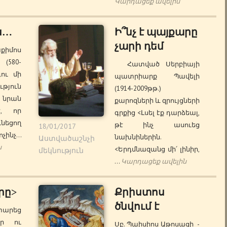
Կարդացեք ավելին
ն…
Ի՞նչ է պայքարը
չարի դեմ
մոս
(580-
Հատված Սերբիայի
գու մի
պատրիարք Պավելի
թյուն
(1914-2009թթ.)
նրան
քարոզների և զրույցների
է, որ
գրքից <Լսել էք դարձեալ,
նեցող
թէ ինչ ասուեց
18/01/2017
ինչ…
նախնիներին.
Աստվածաշնչի
ն
<Երդմնազանց մի՛ լինիր,
մեկնություն
…
Կարդացեք ավելին
րը>
Քրիստոս
ծնվում է
 տարեց
էր ու
Սբ. Պաիսիոս Աթոսացի -