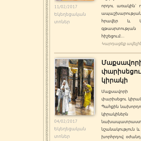
որդու առակին` 
11/02/2017
ապաշխարությա
Եկեղեցական
հրավեր և Ա
տոներ
գթասրտության
հիշեցում:…
Կարդացեք ավելի
Մաքսավորի
փարիսեցու
կիրակի
Մաքսավոր
փարիսեցու կիրա
Պահքին նախորդո
կիրակիներն 
04/02/2017
նախապատրաստ
Եկեղեցական
նշանակություն և
տոներ
խորհրդով օժանդ