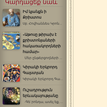
Կարդացեք նաև
Իմ կյանքն ի
Քրիստոս
Սբ. Հովհաննես Կրոնշտադտացի (1829-1908…
«Աթոսը թիրախ է
քրիստոնյաների
հակառակորդների
համար»
Մեր ընթերցողների ուշադրությանն…
Կիրակի Երկրորդ
Գալստյան
Կիրակի Երկրորդ Գալստյան («Անմիս»…
Ուշադրություն
երևակայությանը
-Գե΄րոնդա, ասել եք, որ աղոթքի ժամանակ…