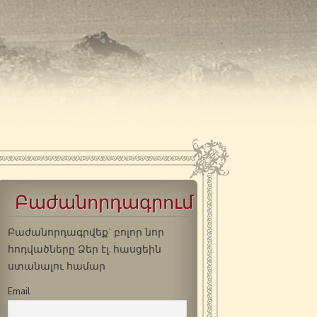
Բաժանորդագրում
Բաժանորդագրվեք` բոլոր նոր
հոդվածները Ձեր էլ. հասցեին
ստանալու համար
Email