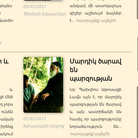
որպես
անգամ, մի աստղալույս
09/02/2017
ն
գիշեր աշխույժ ձայներ
Ծերերի խրատներ
ստծո
է…
Կարդացեք ավելին
ն
 և
Մարդիկ ծարավ
են
պարզության
ի և
Սբ. Պաիսիոս Աթոսացի
կի Մեծ
Լավն այն է, որ մարդիկ
ղ չորս
պարզության են ծարավ
ունեն
և այն աստիճանի են
03/02/2017
ական
հասել, որ պարզությունը
Խրատանի Սրբոց
 իրենց
նորաձևություն են…
ակում
Կարդացեք ավելին