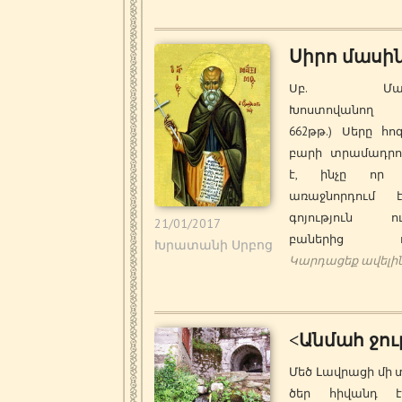
Սիրո մասի
Սբ. Մաքի
Խոստովանող 
662թթ.) Սերը հո
բարի տրամադրու
է, ինչը որ 
առաջնորդում 
գոյություն ու
21/01/2017
բաներից ոչ
Խրատանի Սրբոց
Կարդացեք ավելի
<Անմահ ջու
Մեծ Լավրացի մի
ծեր հիվանդ 