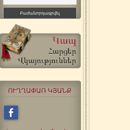
ՈՒՂՂԱՓԱՌ ԿՅԱՆՔ