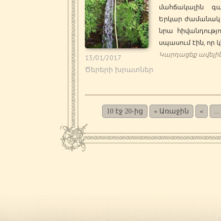
մահճակալին գա
Երկար ժամանակ
նրա հիվանդությ
սպասում էին, որ կ
Կարդացեք ավելի
13/01/2017
Ծերերի խրատներ
10 էջ 20-ից
« Առաջին
«
...