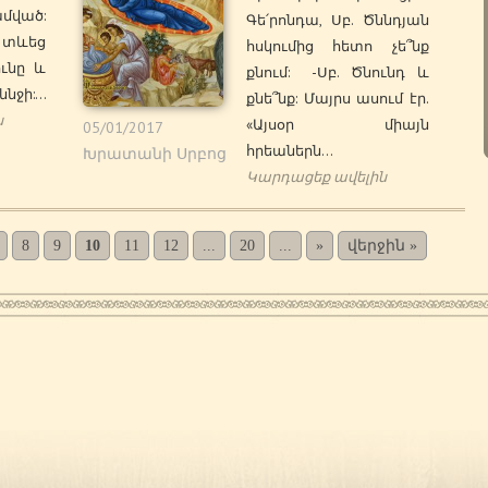
մված:
Գե՛րոնդա, Սբ. Ծննդյան
 տևեց
հսկումից հետո չե՞նք
ունը և
քնում: -Սբ. Ծնունդ և
ննջի:…
քնե՞նք: Մայրս ասում էր.
ն
«Այսօր միայն
05/01/2017
հրեաներն…
Խրատանի Սրբոց
Կարդացեք ավելին
8
9
10
11
12
...
20
...
»
վերջին »