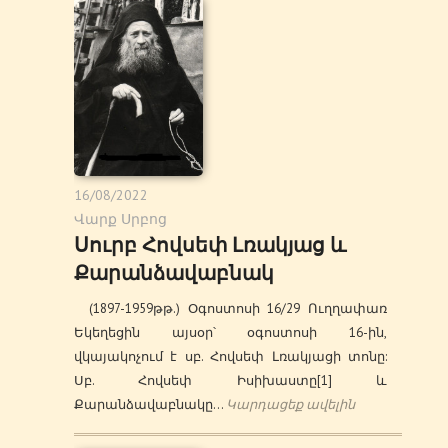
16/08/2022
Վարք Սրբոց
Սուրբ Հովսեփ Լռակյաց և
Քարանձավաբնակ
(1897-1959թթ.) Օգոստոսի 16/29 Ուղղափառ
Եկեղեցին այսօր՝ օգոստոսի 16-ին,
վկայակոչում է սբ. Հովսեփ Լռակյացի տոնը:
Սբ. Հովսեփ Իսիխաստը[1] և
Քարանձավաբնակը…
Կարդացեք ավելին