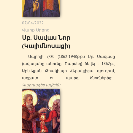
07/04/2022
Վարք Սրբոց
Սբ. Սավաս Նոր
(Կալիմնոսացի)
Ապրիլի 7/20 (1862-1948թթ.) Սբ. Սավասը
(ավազանը անունը` Բարսեղ) ծնվել է 1862թ.,
Արևելյան Թրակիայի Հերակլիցա գյուղում,
աղքատ ու պարզ ծնողներից:…
Կարդացեք ավելին