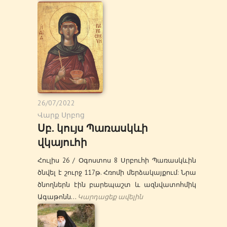
26/07/2022
Վարք Սրբոց
Սբ. կույս Պառասկևի
վկայուհի
Հուլիս 26 / Օգոստոս 8 Սրբուհի Պառասկևին
ծնվել է շուրջ 117թ. Հռոմի մերձակայքում: Նրա
ծնողներն էին բարեպաշտ և ազնվատոհմիկ
Ագաթոնն…
Կարդացեք ավելին