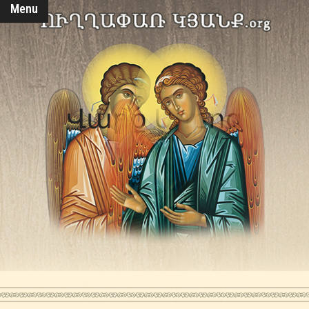
Menu
Վարք Սրբոց