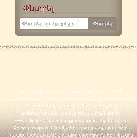
Փնտրել
Սույն կայքում առկա հոդվածների եւ նյութերի
վերահրապարակումն ու վերարտադրումը թույլատրվում
են պայմանով, որ դրանք վերարտադրվեն
ամբողջությամբ` առանց հապավումների եւ
www.orthodoxkyanq.org
կայքին պարտադիր հղումով:
Չի թույլատրվում մասնակի վերահրապարակումը,
ինչպես նաեւ առանց նյութերը ստեղծողին, հեղինակին