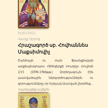
01/07/2022
Վարք Սրբոց
Հրաշագործ սբ. Հովհաննես
Մաքսիմովիչ
Շանհայի ու Սան Ֆրանցիսկոյի
արքեպիսկոպոս «Տիեզերքի Սուրբը» Հուլիսի
2/15 (1896-1966թթ.) Զորեղագույն էին
աստվածային ներգործություններն ու
զորությունները, որ Երրյակ Աստված շնորհեց…
Կարդացեք ավելին