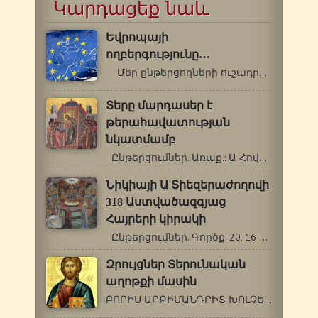
Կարդացեք նաև
Եվրոպայի
ողբերգությունը…
Մեր ընթերցողների ուշադրությանն…
Տերը մարդասեր է
թերահավատության
նկատմամբ
Ընթերցումներ. Առաք.: Ա Հովհ. 1.…
Նիկիայի Ա Տիեզերաժողովի
318 Աստվածազգյաց
Հայրերի կիրակի
Ընթերցումներ. Գործք. 20, 16-18, 28-36.…
Զրույցներ Տերունական
աղոթքի մասին
ԲՈՐԻՍ ԱՐՔԻՄԱՆԴՐԻՏ ԽՈԼՉԵՎ (1895-1971) ԱՂՈԹՔԻ…