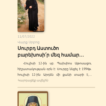
11/07/2022
Վարք Սրբոց
Սուրբդ Աստուծո
բարեխոսի՛ր մեզ համար…
Հուլիսի 12-ին սբ. Պաիսիոս Աթոսացու
հիշատակության օրն է: Սուրբը ննջել է 1994թ.
հուլիսի 12-ին: Արդեն մի քանի տարի է,…
Կարդացեք ավելին