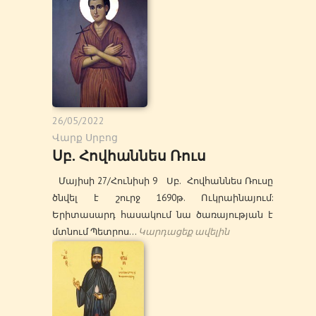
26/05/2022
Վարք Սրբոց
Սբ. Հովհաննես Ռուս
Մայիսի 27/Հունիսի 9 Սբ. Հովհաննես Ռուսը
ծնվել է շուրջ 1690թ. Ուկրաինայում:
Երիտասարդ հասակում նա ծառայության է
մտնում Պետրոս…
Կարդացեք ավելին