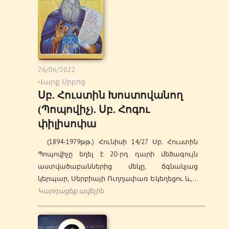
26/06/2022
Վարք Սրբոց
Սբ. Հուստին Խոստովանող
(Պոպովիչ). Սբ. Հոգու
փիլիսոփա
(1894-1979թթ.) Հունիսի 14/27 Սբ. Հուստին
Պոպովիչը եղել է 20-րդ դարի մեծագույն
աստվածաբաններից մեկը, ճգնակյաց
կերպար, Սերբիայի Ուղղափառ Եկեղեցու և,…
Կարդացեք ավելին