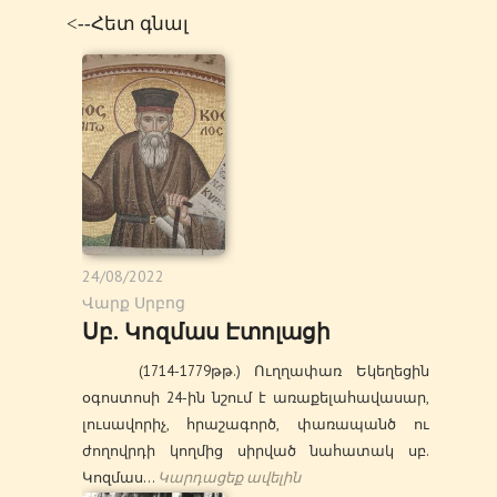
<--Հետ գնալ
24/08/2022
Վարք Սրբոց
Սբ. Կոզմաս Էտոլացի
(1714-1779թթ.) Ուղղափառ Եկեղեցին
օգոստոսի 24-ին նշում է առաքելահավասար,
լուսավորիչ, հրաշագործ, փառապանծ ու
ժողովրդի կողմից սիրված նահատակ սբ.
Կոզմաս…
Կարդացեք ավելին