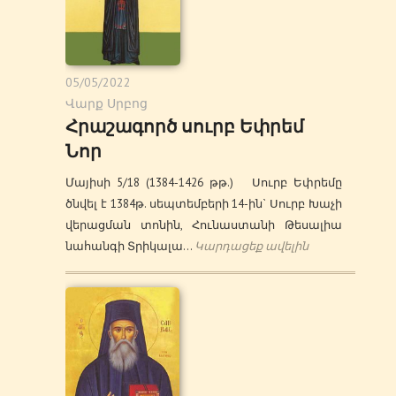
05/05/2022
Վարք Սրբոց
Հրաշագործ սուրբ Եփրեմ
Նոր
Մայիսի 5/18 (1384-1426 թթ.) Սուրբ Եփրեմը
ծնվել է 1384թ. սեպտեմբերի 14-ին` Սուրբ Խաչի
վերացման տոնին, Հունաստանի Թեսալիա
նահանգի Տրիկալա…
Կարդացեք ավելին