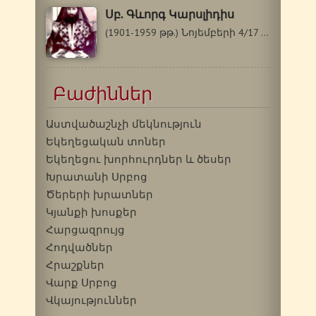
Սբ. Գևորգ Կարսլիդիս
(1901-1959 թթ.) Նոյեմբերի 4/17 Սբ. Գևորգը`…
Բաժիններ
Աստվածաշնչի մեկնություն
Եկեղեցական տոներ
Եկեղեցու խորհուրդներ և ծեսեր
Խրատանի Սրբոց
Ծերերի խրատներ
Կյանքի խոսքեր
Հարցազրույց
Հոդվածներ
Հրաշքներ
Վարք Սրբոց
Վկայություններ