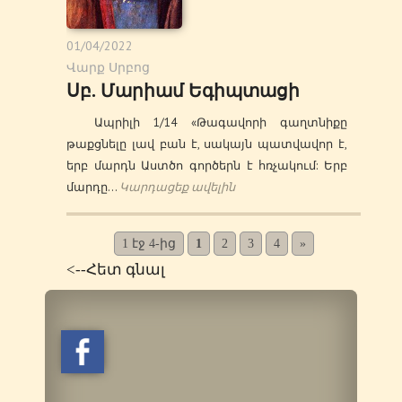
01/04/2022
Վարք Սրբոց
Սբ. Մարիամ Եգիպտացի
Ապրիլի 1/14 «Թագավորի գաղտնիքը
թաքցնելը լավ բան է, սակայն պատվավոր է,
երբ մարդն Աստծո գործերն է հռչակում: Երբ
մարդը…
Կարդացեք ավելին
1 էջ 4-ից
1
2
3
4
»
<--Հետ գնալ