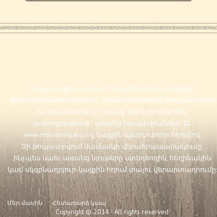
Սույն կայքում առկա հոդվածների եւ նյութերի
վերահրապարակումն ու վերարտադրումը թույլատրվում
են պայմանով, որ դրանք վերարտադրվեն
ամբողջությամբ` առանց հապավումների եւ
www.orthodoxkyanq.org
կայքին պարտադիր հղումով:
Չի թույլատրվում մասնակի վերահրապարակումը,
ինչպես նաեւ առանց նյութերը ստեղծողին, հեղինակին
կամ սկզբնաղբյուր-կայքին հղում տալու վերարտադրումը:
Մեր մասին
Հետադարձ կապ
Copyright © 2014 - All rights reserved