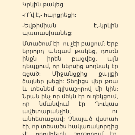
Կրկին թակեց:
-Ո՞վ է,- հարցրեցի:
-Եվթիմիան է,-կրկին
պատասխանեց:
Մտածում էի ու չէի բացում: Երբ
երրորդ անգամ թակեց, դուռն
ինքն իրեն բացվեց, այն
դեպքում, որ ներսից սողնակ էր
գցած: Միջանցքից քայլքի
ձայներ լսեցի: Տեղիցս վեր թռա
և տեսնեմ գլխաշորով մի կին:
Նրան ինչ-որ մեկն էր ուղեկցում,
որ նմանվում էր Ղուկաս
ավետարանչին, ու
անհետացավ: Չնայած վստահ
էի, որ տեսածս հակառակորդից
չէ, որովհետև շողշողում էր,