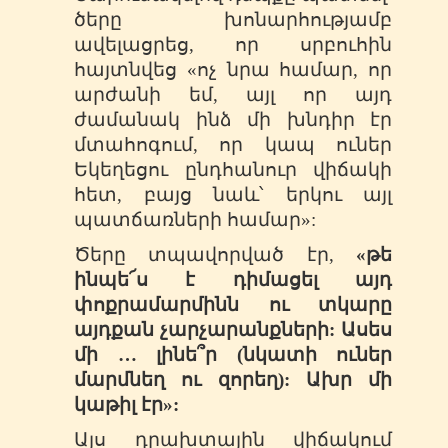
ծերը խոնարհությամբ
ավելացրեց, որ սրբուհին
հայտնվեց «ոչ նրա համար, որ
արժանի եմ, այլ որ այդ
ժամանակ ինձ մի խնդիր էր
մտահոգում, որ կապ ուներ
Եկեղեցու ընդհանուր վիճակի
հետ, բայց նաև՝ երկու այլ
պատճառների համար»:
Ծերը տպավորված էր,
«թե
ինպե՜ս է դիմացել այդ
փոքրամարմինն ու տկարը
այդքան չարչարանքների: Ասես
մի … լինե՞ր (նկատի ուներ
մարմնեղ ու զորեղ): Ախր մի
կաթիլ էր»:
Այս դրախտային վիճակում