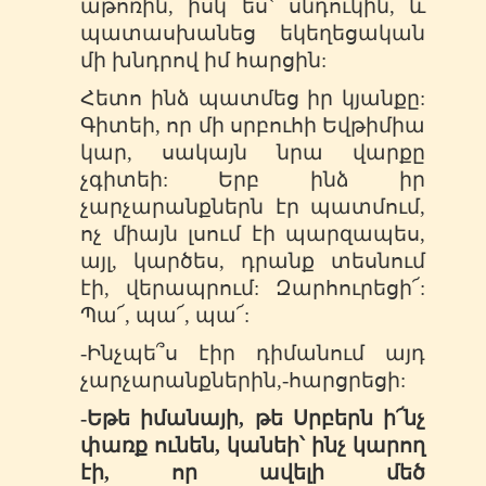
աթոռին, իսկ ես` սնդուկին, և
պատասխանեց եկեղեցական
մի խնդրով իմ հարցին:
Հետո ինձ պատմեց իր կյանքը:
Գիտեի, որ մի սրբուհի Եվթիմիա
կար, սակայն նրա վարքը
չգիտեի: Երբ ինձ իր
չարչարանքներն էր պատմում,
ոչ միայն լսում էի պարզապես,
այլ, կարծես, դրանք տեսնում
էի, վերապրում: Զարհուրեցի՜:
Պա՜, պա՜, պա՜:
-Ինչպե՞ս էիր դիմանում այդ
չարչարանքներին,-հարցրեցի:
-Եթե իմանայի, թե Սրբերն ի՜նչ
փառք ունեն, կանեի՝ ինչ կարող
էի, որ ավելի մեծ