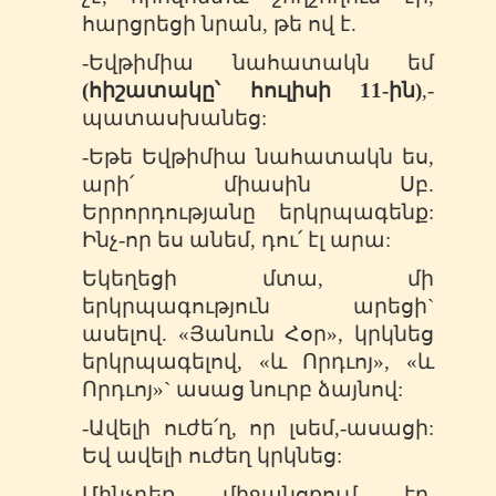
հարցրեցի նրան, թե ով է.
-Եվթիմիա նահատակն եմ
(հիշատակը՝ հուլիսի 11-ին)
,-
պատասխանեց:
-Եթե Եվթիմիա նահատակն ես,
արի՛ միասին Սբ.
Երրորդությանը երկրպագենք:
Ինչ-որ ես անեմ, դու՛ էլ արա:
Եկեղեցի մտա, մի
երկրպագություն արեցի`
ասելով. «Յանուն Հօր», կրկնեց
երկրպագելով, «և Որդւոյ», «և
Որդւոյ»` ասաց նուրբ ձայնով:
-Ավելի ուժե՛ղ, որ լսեմ,-ասացի:
Եվ ավելի ուժեղ կրկնեց:
Մինչդեռ միջանցքում էր,