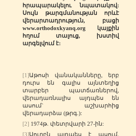
հրապարակելու
նպատակով:
Սույն
թարգմանության
որևէ
վերարտադրություն,
բացի
www.orthodoxkyanq.org
կայքին
հղում
տալուց,
խստիվ
արգելվում
է:
[1]
Աթոսի վանականները, երբ
դուրս են գալիս այնտեղից
տարբեր պատճառներով,
վերադառնալիս այդպես են
ասում` աշխարհից
վերադարձա (թրգ.):
[2]
1974թ. փետրվարի 27-ին:
[3]
Սուրբն այդպես է ասում,