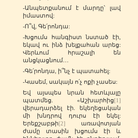
-Անպետքանում է մարդը՝ լավ
իմաստով:
-Ո՞վ, Գե՛րոնդա:
-Խցումս հանգիստ նստած էի,
եկավ ու ինձ խելքահան արեց:
Վերևում հրաշալի են
անցկացնում…
-Գե՛րոնդա, ի՞նչ է պատահել:
-Կասեմ, սակայն ո՛չ ոքի չասես:
Եվ այսպես նրան հետևյալը
պատմեց. «Աշխարհից
[1]
վերադարձել էի. եկեղեցական
մի խնդրով դուրս էի եկել:
Երեքշաբթի
[2]
առավոտյան
ժամը տասին խցումս էի և