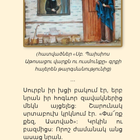
(
հատվածներ
«
Սբ
.
Պաիսիոս
Աթոսացու
վարքն
ու
ուսմունքը
»
գրքի
հայերեն
թարգմանությունից
)
…
Սուրբն իր խցի բակում էր, երբ
նրան իր հոգևոր զավակներից
մեկն այցելեց: Շարունակ
սրտաբուխ կրկնում էր. «Փա՜ռք
քեզ, Աստված»: Կրկին ու
բազմիցս: Որոշ ժամանակ անց
ասաց նրան.