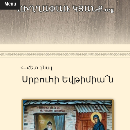
Menu
<--Հետ գնալ
Սրբուհի Եվթիմիա՜ն