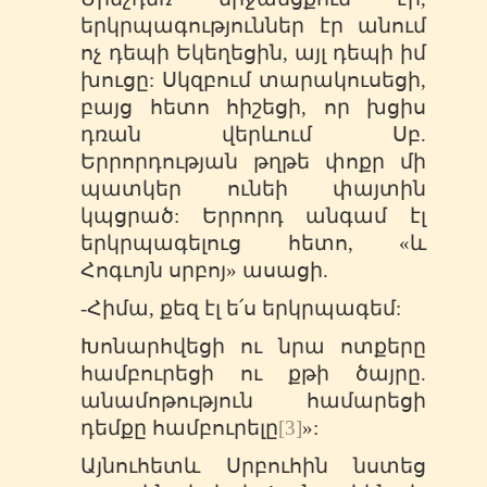
երկրպագություններ էր անում
ոչ դեպի Եկեղեցին, այլ դեպի իմ
խուցը: Սկզբում տարակուսեցի,
բայց հետո հիշեցի, որ խցիս
դռան վերևում Սբ.
Երրորդության թղթե փոքր մի
պատկեր ունեի փայտին
կպցրած: Երրորդ անգամ էլ
երկրպագելուց հետո, «և
Հոգւոյն սրբոյ» ասացի.
-Հիմա, քեզ էլ ե՛ս երկրպագեմ:
Խոնարհվեցի ու նրա ոտքերը
համբուրեցի ու քթի ծայրը.
անամոթություն համարեցի
դեմքը համբուրելը
[3]
»:
Այնուհետև Սրբուհին նստեց