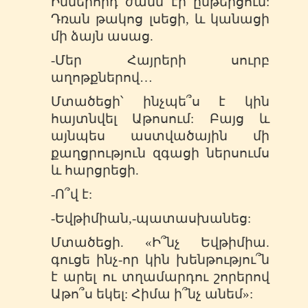
Իններորդ ժամն էի ընթերցում:
Դռան թակոց լսեցի, և կանացի
մի ձայն ասաց.
-Մեր Հայրերի սուրբ
աղոթքներով…
Մտածեցի՝ ինչպե՞ս է կին
հայտնվել Աթոսում: Բայց և
այնպես աստվածային մի
քաղցրություն զգացի ներսումս
և հարցրեցի.
-Ո՞վ է:
-Եվթիմիան,-պատասխանեց:
Մտածեցի. «Ի՞նչ Եվթիմիա.
գուցե ինչ-որ կին խենթությու՞ն
է արել ու տղամարդու շորերով
Աթո՞ս եկել: Հիմա ի՞նչ անեմ»: