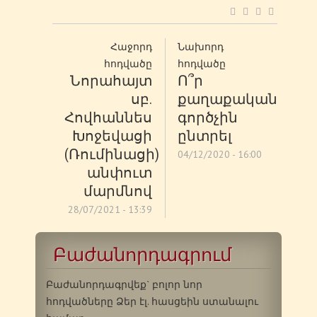
Հաջորդ
Նախորդ
հոդվածը
հոդվածը
Նորահայտ
Ո՞ր
սբ.
քաղաքական
Հովհաննես
գործչին
Խոջեվացի
ընտրել
(Ռումինացի)
04/12/2020 - 16:00
անփուտ
մարմնով
28/07/2021 - 13:39
Բաժանորդագրում
Բաժանորդագրվեք` բոլոր նոր
հոդվածները Ձեր էլ. հասցեին ստանալու