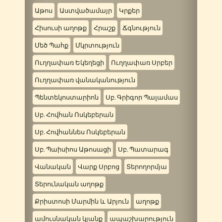
Աթոս
Աստվածամայր
Կրքեր
Հիսուսի աղոթք
Հրաշք
Ճգնություն
Մեծ Պահք
Մկրտություն
Ուղղափառ Եկեղեցի
Ուղղափառ Սրբեր
Ուղղափառ վանականություն
Պենտեկոստարիոն
Սբ. Գրիգոր Պալամաս
Սբ. Հովհան Ոսկեբերան
Սբ. Հովհաննես Ոսկեբերան
Սբ. Պաիսիոս Աթոսացի
Սբ. Պատարագ
Վանական
Վարք Սրբոց
Տերողորմյա
Տերունական աղոթք
Քրիստոսի Մարմին և Արյուն
աղոթք
ամուսնական կյանք
ապաշխարություն