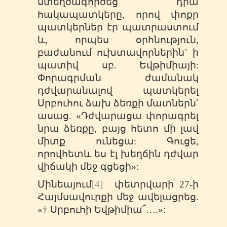
ստեղծագործեց դրա
հակապատկերը, որով փոքր
պատկերներ էր պատրաստում
և, որպես օրհնություն,
բաժանում ուխտավորներին` ի
պատիվ սբ. Եվթիմիայի:
Փորագրման ժամանակ
դժվարանալով պատկերել
Սրբուհու ձախ ձեռքի մատներն՝
ասաց. «Դժվարացա փորագրել
նրա ձեռքը, բայց հետո մի լավ
միտք ունեցա: Գուցե,
որովհետև ես էլ խեղճին դժվար
վիճակի մեջ գցեցի»:
Մինեայում
[4]
փետրվարի 27-ի
Հայմսավուրքի մեջ ավելացրեց.
«† Սրբուհի Եվթիմիա՜….»: