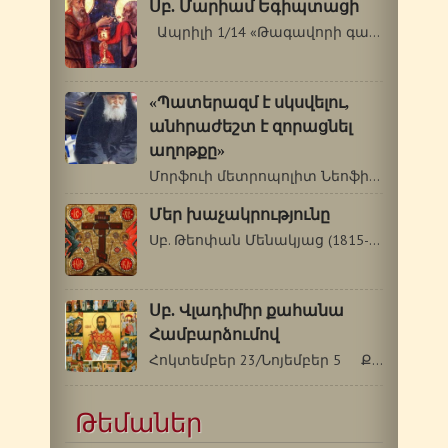
Սբ. Մարիամ Եգիպտացի
Ապրիլի 1/14 «Թագավորի գաղտնիքը…
«Պատերազմ է սկսվելու,
անհրաժեշտ է զորացնել
աղոթքը»
Մորֆուի մետրոպոլիտ Նեոֆիտոսը Սբ.Պաիսիոս…
Մեր խաչակրությունը
Սբ. Թեոփան Մենակյաց (1815-1894 թթ.) …
Սբ. Վլադիմիր քահանա
Համբարձումով
Հոկտեմբեր 23/Նոյեմբեր 5 Քրիստոսի…
Թեմաներ