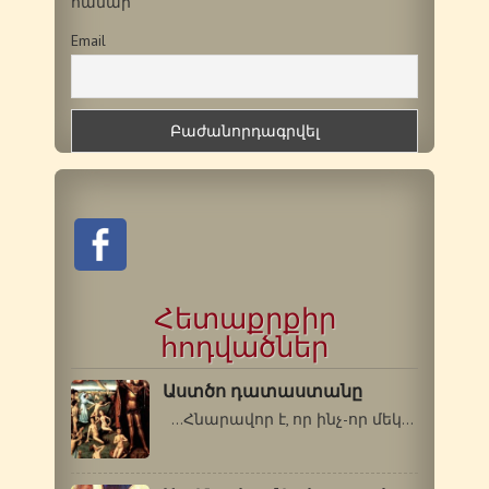
համար
Email
Հետաքրքիր
հոդվածներ
Աստծո դատաստանը
…Հնարավոր է, որ ինչ-որ մեկի մեջ…