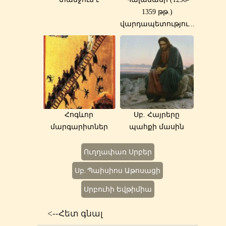
1359 թթ.)
վարդապետությու...
Հոգևոր
Սբ. Հայրերը
մարգարիտներ
պահքի մասին
Ուղղափառ Սրբեր
Սբ. Պաիսիոս Աթոսացի
Սրբուհի Եվթիմիա
<--Հետ գնալ