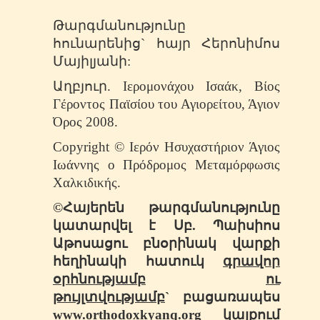
Թարգմանությունը
հունարենից` հայր Հերոնիմոս
Մայիլյանի:
Աղբյուր. Ιερομονάχου Ισαάκ, Βίος
Γέροντος Παϊσίου του Αγιορείτου, Άγιον
Όρος 2008.
Copyright © Ιερόν Ησυχαστήριον Άγιος
Ιωάννης ο Πρόδρομος Μεταμόρφωσις
Χαλκιδικής.
©
Հայերեն
թարգմանությունը
կատարվել
է
Սբ.
Պաիսիոս
Աթոսացու
բնօրինակ
վարքի
հեղինակի
հատուկ
գրավոր
օրհնությամբ
ու
թույլտվությամբ
`
բացառապես
www.orthodoxkyanq.org
կայքում