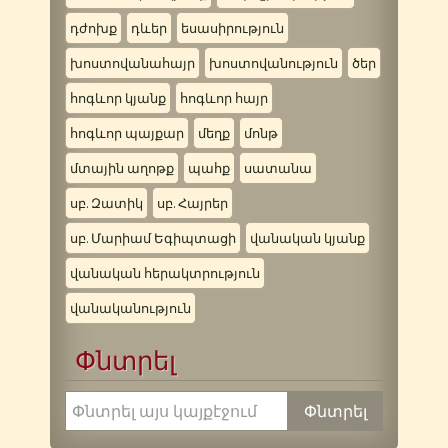
դժոխք
դևեր
եսասիրություն
խոստովանահայր
խոստովանություն
ծեր
հոգևոր կյանք
հոգևոր հայր
հոգևոր պայքար
մեղք
մոնթ
մտային աղոթք
պահք
սատանա
սբ. Զատիկ
սբ. Հայրեր
սբ. Մարիամ Եգիպտացի
վանական կյանք
վանական հերակտրություն
վանականություն
Փնտրել