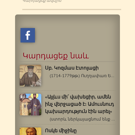
Կարդացեք ավելին
Կարդացեք նաև
Սբ. Կոզմաս Էտոլացի
(1714-1779թթ.) Ուղղափառ Եկեղեցին…
«Այլևս մի՛ վախեցիր, ամեն
ինչ վերջացած է: Ամուսնուդ
կախարդություն էին արել»
(ստորև ներկայացնում ենք Հրաշագործ…
Ոսկե միջինը