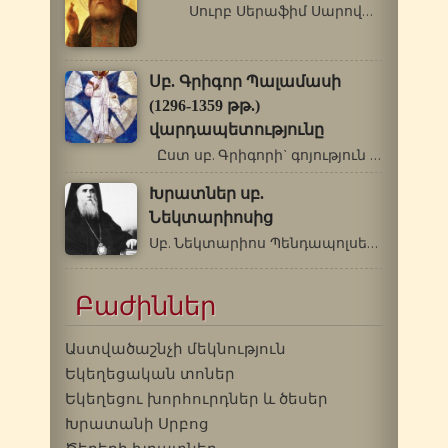
Սուրբ Սերաֆիմ Սարովացի (1759-1833…
Սբ. Գրիգոր Պալամասի
(1296-1359 թթ.)
վարդապետությունը
Ըստ սբ. Գրիգորի` գոյություն ունեն…
Խրատներ սբ.
Նեկտարիոսից
Սբ. Նեկտարիոս Պենդապոլսեցի Տարորոշման1…
Բաժիններ
Աստվածաշնչի մեկնություն
Եկեղեցական տոներ
Եկեղեցու խորհուրդներ և ծեսեր
Խրատանի Սրբոց
Ծերերի խրատներ