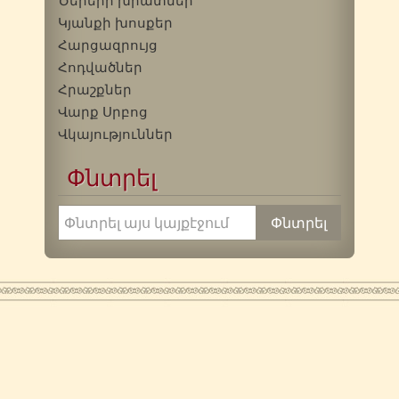
Կյանքի խոսքեր
Հարցազրույց
Հոդվածներ
Հրաշքներ
Վարք Սրբոց
Վկայություններ
Փնտրել