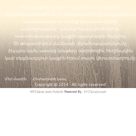
Սույն կայքում առկա հոդվածների եւ նյութերի
վերահրապարակումն ու վերարտադրումը թույլատրվում
են պայմանով, որ դրանք վերարտադրվեն
ամբողջությամբ` առանց հապավումների եւ
www.orthodoxkyanq.org
կայքին պարտադիր հղումով:
Չի թույլատրվում մասնակի վերահրապարակումը,
ինչպես նաեւ առանց նյութերը ստեղծողին, հեղինակին
կամ սկզբնաղբյուր-կայքին հղում տալու վերարտադրումը:
Մեր մասին
Հետադարձ կապ
Copyright © 2014 - All rights reserved
WP2Social Auto Publish
Powered By :
XYZScripts.com