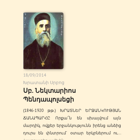
18/09/2014
Խրատանի Սրբոց
Սբ. Նեկտարիոս
Պենդապոլսեցի
(1846-1920 թթ.) ԽՐԱՏՆԵՐ ԵՐՋԱՆԿՈՒԹՅԱՆ
ՃԱՆԱՊԱՐՀԸ Որքա՜ն են սխալվում այն
մարդիկ, ովքեր երջանկությունն իրենց անձից
դուրս են փնտրում` օտար երկրներում ու…