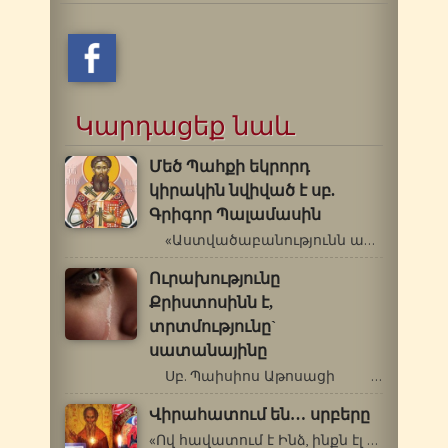
Կարդացեք նաև
Մեծ Պահքի եկրորդ
կիրակին նվիված է սբ.
Գրիգոր Պալամասին
«Աստվածաբանությունն ամբողջանում…
Ուրախությունը
Քրիստոսինն է,
տրտմությունը`
սատանայինը
Սբ. Պաիսիոս Աթոսացի …
Վիրահատում են… սրբերը
«Ով հավատում է Ինձ, ինքն էլ կանի այն…