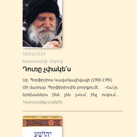
16/01/2014
Խրատանի Սրբոց
Դուռը չփակե՛ս
Սբ. Պորֆիրիոս Կավսոկալիվացի (1906-1991)
Մի մարդսբ. Պորֆիրիոսին բողոքումէ. -Հա՛յր,
երեխաներս ինձ չեն լսում, ինչ ուզում…
Կարդացեք ավելին