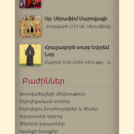
Սբ. Սերաֆիմ Սարովացի
Հունվարի 2/15 Սբ. Սերաֆիմը (Մկրտության…
Հրաշագործ սուրբ Եփրեմ
Նոր
Մայիսի 5/18 (1384-1426 թթ.) Սուրբ Եփրեմը…
Բաժիններ
Աստվածաշնչի մեկնություն
Եկեղեցական տոներ
Եկեղեցու խորհուրդներ և ծեսեր
Խրատանի Սրբոց
Ծերերի խրատներ
Կյանքի խոսքեր