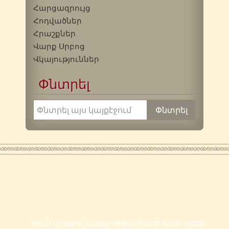
Հարցազրույց
Հոդվածներ
Հրաշքներ
Վարք Սրբոց
Վկայություններ
Փնտրել
Սույն կայքում առկա հոդվածների եւ նյութերի