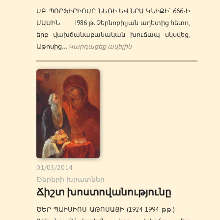
ՍԲ. ՊՈՐՖԻՐԻՈՍԸ ՆԵՌԻ ԵՎ ՆՐԱ ԿՆԻՔԻ` 666-Ի
ՄԱՍԻՆ I986 թ. Չերնոբիլյան աղետից հետո,
երբ վախճանաբանական խուճապ սկսվեց,
Աթոսից…
Կարդացեք ավելին
01/03/2014
Ծերերի խրատներ
Ճիշտ խոստովանությունը
ԾԵՐ ՊԱԻՍԻՈՍ ԱԹՈՍԱՑԻ (1924-1994 թթ.) -