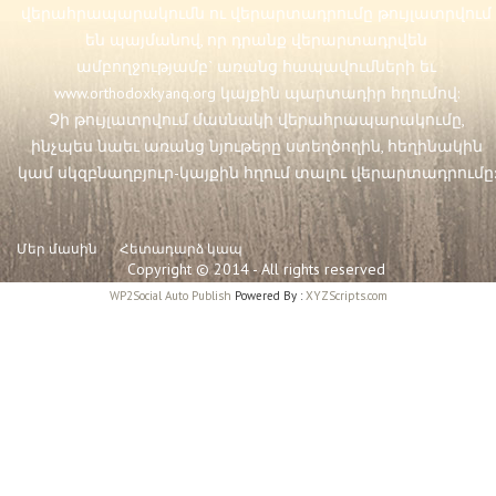
վերահրապարակումն ու վերարտադրումը թույլատրվում
են պայմանով, որ դրանք վերարտադրվեն
ամբողջությամբ` առանց հապավումների եւ
www.orthodoxkyanq.org
կայքին պարտադիր հղումով:
Չի թույլատրվում մասնակի վերահրապարակումը,
ինչպես նաեւ առանց նյութերը ստեղծողին, հեղինակին
կամ սկզբնաղբյուր-կայքին հղում տալու վերարտադրումը:
Մեր մասին
Հետադարձ կապ
Copyright © 2014 - All rights reserved
WP2Social Auto Publish
Powered By :
XYZScripts.com