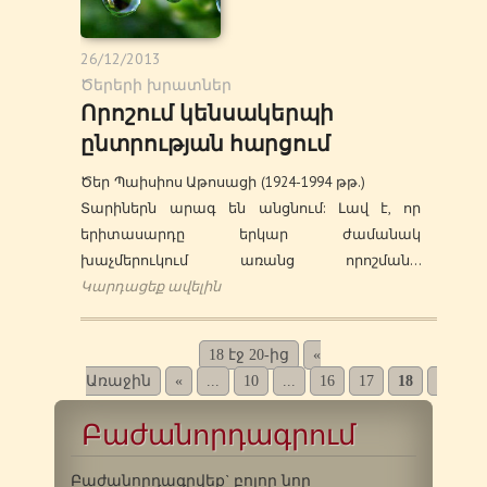
26/12/2013
Ծերերի խրատներ
Որոշում կենսակերպի
ընտրության հարցում
Ծեր Պաիսիոս Աթոսացի (1924-1994 թթ.)
Տարիներն արագ են անցնում: Լավ է, որ
երիտասարդը երկար ժամանակ
խաչմերուկում առանց որոշման…
Կարդացեք ավելին
18 էջ 20-ից
«
Առաջին
«
...
10
...
16
17
18
19
2
Բաժանորդագրում
Բաժանորդագրվեք` բոլոր նոր