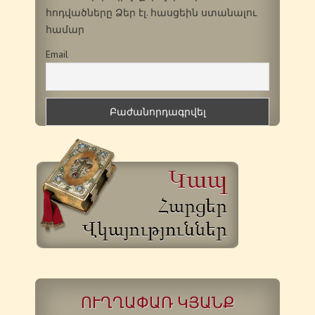
հոդվածները Ձեր էլ. հասցեին ստանալու
համար
Email
ՈՒՂՂԱՓԱՌ ԿՅԱՆՔ