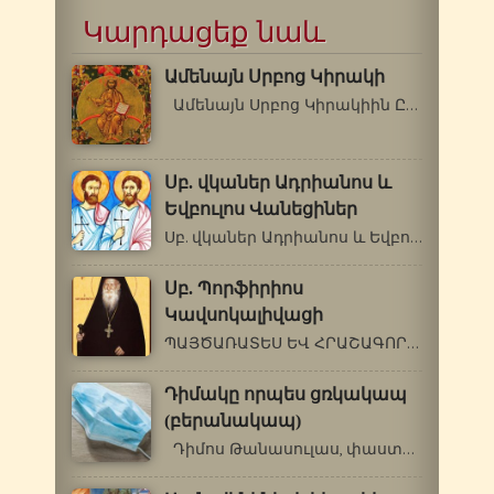
Կարդացեք նաև
Ամենայն Սրբոց Կիրակի
Ամենայն Սրբոց Կիրակիին ԸՆդհանրական…
Սբ. վկաներ Ադրիանոս և
Եվբուլոս Վանեցիներ
Սբ. վկաներ Ադրիանոս և Եվբուլոս Վանեցիներ…
Սբ. Պորֆիրիոս
Կավսոկալիվացի
ՊԱՅԾԱՌԱՏԵՍ ԵՎ ՀՐԱՇԱԳՈՐԾ Դեկտեմբերի…
Դիմակը որպես ցռկակապ
(բերանակապ)
Դիմոս Թանասուլաս, փաստաբան, Հունաստան…