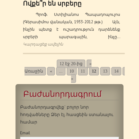
Ովքե՞ր են սրբերը
Պրոֆ. Ստիլիանոս Պապադոպուլոս
(Գերասիմոս վանական, 1933-2012 թթ.) Այն,
ինչին պետք է ուշադրություն դարձնենք
սրբերի պարագային, ինչը…
Կարդացեք ավելին
12 էջ 20-ից
«
Առաջին
«
...
10
11
12
13
14
...
2
»
Բաժանորդագրում
Բաժանորդագրվեք` բոլոր նոր
հոդվածները Ձեր էլ. հասցեին ստանալու
համար
Email