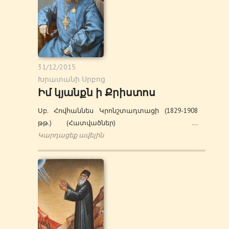
31/12/2015
Խրատանի Սրբոց
Իմ կյանքն ի Քրիստոս
Սբ. Հովհաննես Կրոնշտադտացի (1829-1908
թթ.) (Հատվածներ) …
Կարդացեք ավելին