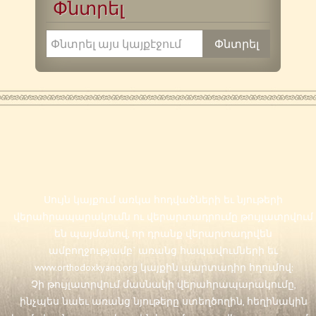
Փնտրել
Սույն կայքում առկա հոդվածների եւ նյութերի
վերահրապարակումն ու վերարտադրումը թույլատրվում
են պայմանով, որ դրանք վերարտադրվեն
ամբողջությամբ` առանց հապավումների եւ
www.orthodoxkyanq.org
կայքին պարտադիր հղումով:
Չի թույլատրվում մասնակի վերահրապարակումը,
ինչպես նաեւ առանց նյութերը ստեղծողին, հեղինակին