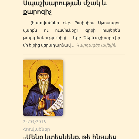
Ապաշխարության մշակ և
քարոզիչ
(հատվածներ «Սբ. Պաիսիոս Աթոսացու
վարքն ու ուսմունքը» գրքի հայերեն
թարգմանությունից) Երբ Ծերն աշխարհ իր
մի ելքից վերադարձավ,…
Կարդացեք ավելին
24/03/2016
Հոդվածներ
«Մենք կտեսնենք, թե ինչպես