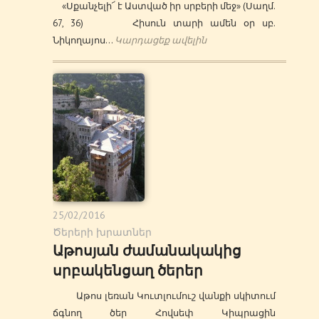
«Սքանչելի՜ է Աստված իր սրբերի մեջ» (Սաղմ.
67, 36) Հիսուն տարի ամեն օր սբ.
Նիկողայոս…
Կարդացեք ավելին
25/02/2016
Ծերերի խրատներ
Աթոսյան ժամանակակից
սրբակենցաղ ծերեր
Աթոս լեռան Կուտլումուշ վանքի սկիտում
ճգնող ծեր Հովսեփ Կիպրացին