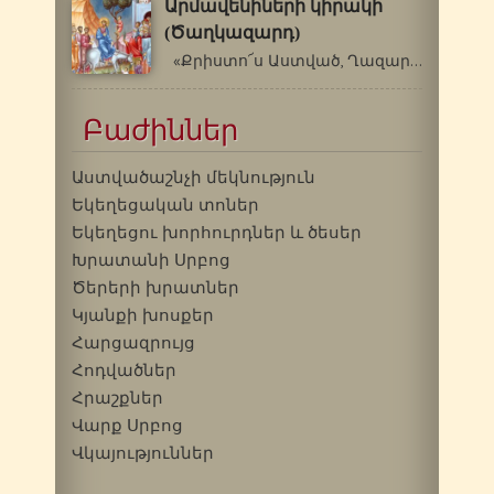
Արմավենիների կիրակի
(Ծաղկազարդ)
«Քրիստո՜ս Աստված, Ղազարոսին մեռելներից…
Բաժիններ
Աստվածաշնչի մեկնություն
Եկեղեցական տոներ
Եկեղեցու խորհուրդներ և ծեսեր
Խրատանի Սրբոց
Ծերերի խրատներ
Կյանքի խոսքեր
Հարցազրույց
Հոդվածներ
Հրաշքներ
Վարք Սրբոց
Վկայություններ