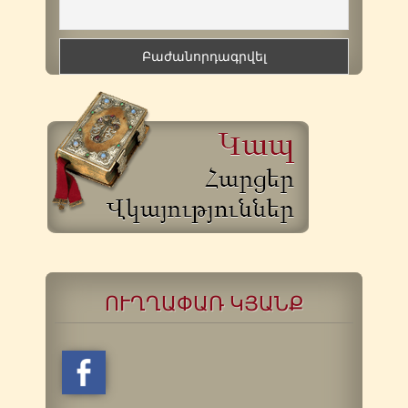
ՈՒՂՂԱՓԱՌ ԿՅԱՆՔ