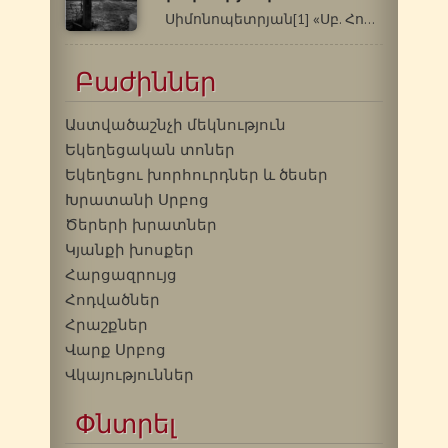
Սիմոնոպետրյան[1] «Սբ. Հովհաննես…
Բաժիններ
Աստվածաշնչի մեկնություն
Եկեղեցական տոներ
Եկեղեցու խորհուրդներ և ծեսեր
Խրատանի Սրբոց
Ծերերի խրատներ
Կյանքի խոսքեր
Հարցազրույց
Հոդվածներ
Հրաշքներ
Վարք Սրբոց
Վկայություններ
Փնտրել