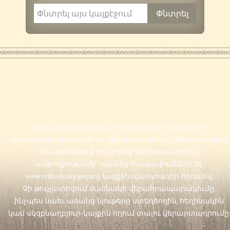
Սույն կայքում առկա հոդվածների եւ նյութերի
վերահրապարակումն ու վերարտադրումը թույլատրվում
են պայմանով, որ դրանք վերարտադրվեն
ամբողջությամբ` առանց հապավումների եւ
www.orthodoxkyanq.org
կայքին պարտադիր հղումով:
Չի թույլատրվում մասնակի վերահրապարակումը,
ինչպես նաեւ առանց նյութերը ստեղծողին, հեղինակին
կամ սկզբնաղբյուր-կայքին հղում տալու վերարտադրումը: