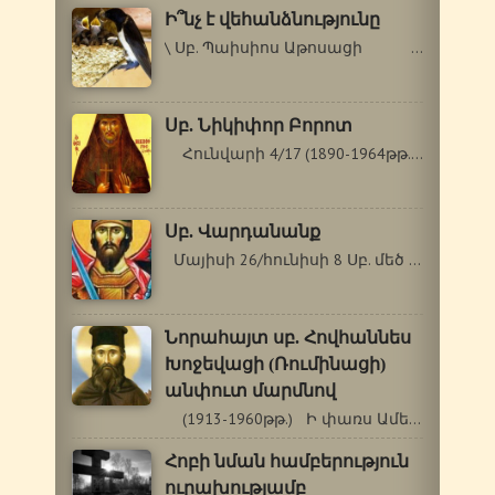
Ի՞նչ է վեհանձնությունը
\ Սբ. Պաիսիոս Աթոսացի …
Սբ. Նիկիփոր Բորոտ
Հունվարի 4/17 (1890-1964թթ.) 1964թ. հունվարի…
Սբ. Վարդանանք
Մայիսի 26/հունիսի 8 Սբ. մեծ վկա Վարդանը…
Նորահայտ սբ. Հովհաննես
Խոջեվացի (Ռումինացի)
անփուտ մարմնով
(1913-1960թթ.) Ի փառս Ամենասուրբ Երրորդության,…
Հոբի նման համբերություն
ուրախությամբ