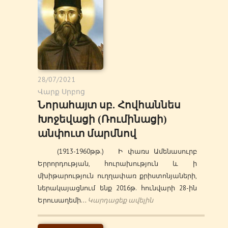
28/07/2021
Վարք Սրբոց
Նորահայտ սբ. Հովհաննես
Խոջեվացի (Ռումինացի)
անփուտ մարմնով
(1913-1960թթ.) Ի փառս Ամենասուրբ
Երրորդության, հուրախություն և ի
մխիթարություն ուղղափառ քրիստոնյաների,
ներակայացնում ենք 2016թ. հունվարի 28-ին
Երուսաղեմի…
Կարդացեք ավելին