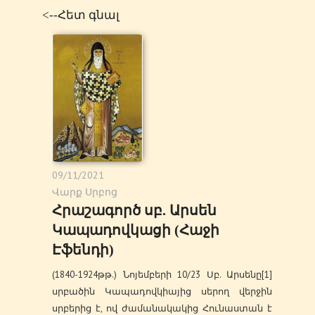
<--Հետ գնալ
09/11/2021
Վարք Սրբոց
Հրաշագործ սբ. Արսեն
Կապադովկացի (Հաջի
Էֆենդի)
(1840-1924թթ.) Նոյեմբերի 10/23 Սբ. Արսենը[1]
սրբածին Կապադովկիայից սերող վերջին
սրբերից է, ով ժամանակակից Հունաստան է