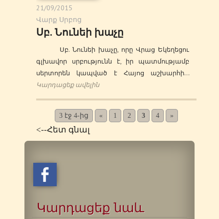
21/09/2015
Վարք Սրբոց
Սբ. Նունեի խաչը
Սբ. Նունեի խաչը, որը Վրաց Եկեղեցու
գլխավոր սրբությունն է, իր պատմությամբ
սերտորեն կապված է Հայոց աշխարհի…
Կարդացեք ավելին
3 էջ 4-ից
«
1
2
3
4
»
<--Հետ գնալ
Կարդացեք նաև