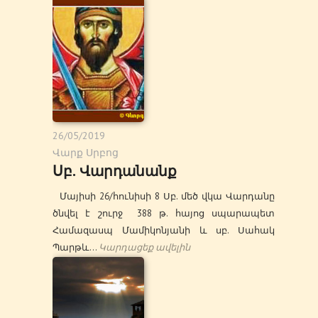
26/05/2019
Վարք Սրբոց
Սբ. Վարդանանք
Մայիսի 26/հունիսի 8 Սբ. մեծ վկա Վարդանը
ծնվել է շուրջ 388 թ. հայոց սպարապետ
Համազասպ Մամիկոնյանի և սբ. Սահակ
Պարթև…
Կարդացեք ավելին