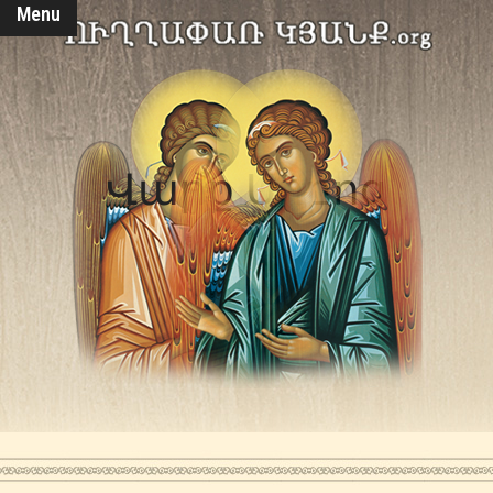
Menu
Վարք Սրբոց