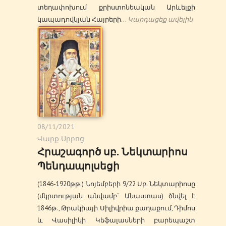
տեղափոխում քրիստոնեական Արևելքի
կապադովկյան Հայրերի…
Կարդացեք ավելին
08/11/2021
Վարք Սրբոց
Հրաշագործ սբ. Նեկտարիոս
Պենդապոլսեցի
(1846-1920թթ.) Նոյեմբերի 9/22 Սբ. Նեկտարիոսը
(մկրտության անվամբ` Անաստաս) ծնվել է
1846թ., Թրակիայի Սիլիվրիա քաղաքում, Դիմոս
և Վասիլիկի Կեֆալասների բարեպաշտ