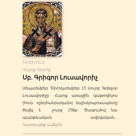
30/09/2021
Վարք Սրբոց
Սբ. Գրիգոր Լուսավորիչ
Սեպտեմբեր 30/Հոկտեմբեր 13 Սուրբ Գրիգոր
Լուսավորիչը` Հայոց առաջին կաթողիկոս
(հուն. «ընդհանրական») եպիսկոպոսապետը
ծնվել է շուրջ 238թ.: Ծագումով նա
պարթևական ազնվական…
Կարդացեք ավելին