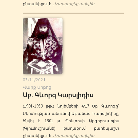
ընտանիքում:…
Կարդացեք ավելին
03/11/2021
Վարք Սրբոց
Սբ. Գևորգ Կարսլիդիս
(1901-1959 թթ.) Նոյեմբերի 4/17 Սբ. Գևորգը`
Մկրտության անունով Աթանաս Կարսլիդիսը,
ծնվել է 1901 թ. Պոնտոսի Արգիրուպոլիս
(Գյումուշխանե) քաղաքում, բարեպաշտ
ընտանիքում:…
Կարդացեք ավելին