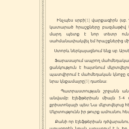
Ինչպես սրբի
[1]
վարքագիրն (սբ. 
կատարած հրաշքները բազմաթիվ են
մարդ պետք է նոր տետր ունե
սահմանափակվել եմ հրաշքներից մի
Ստորև ներկայացնում ենք սբ. Արս
Ֆարասայում ապրող մահմեդակա
ցանկություն է հայտնում մկրտվելո
պատվիրում է մահմեդական կնոջը 
նրա կնքամայրը
[3]
դառնա:
Պատրաստության շրջանն անցնել
անվամբ: Էլեֆթերիան միայն 3-
քրիստոնյայի պես: Նա մկրտվելուց հ
Մկրտությունն իր թուրք ամուսնու հ
Քանի որ Էլեֆթերիան դժվարանու
արագորեն նրան ազատում է և Իր 