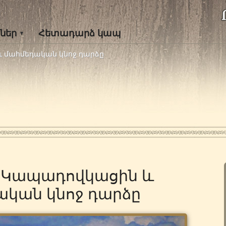
ներ
Հետադարձ կապ
և մահմեդական կնոջ դարձը
ն Կապադովկացին և
ական կնոջ դարձը