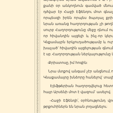
քանի օր անկողնուն գամված մնում
դժվար էր Հաջի Էֆենդու մոտ գնալը
որպեսզի իրեն որպես ծպտյալ քրի
նրան առանց հաղորդության չի թողնո
սուրբ Հաղորդությունը մեջը դնում ո
որ հիվանդին այցելի և ինչ-որ կեր
Կնքամայրն երկյուղածությամբ և ուր
խաչած՝ հիվադին այցելության գնում
է սբ. Հաղորդության ներկայություն
-Քրիստոսը, իմ հոգին:
Նրա մտքով անգամ չէր անցնում, որ
Կնաքամայրը խնձորը հանելով` տալիս
Էլեֆթերիան հաղորդվելուց հետո 
հայր Արսենի մոտ է վազում` ասելով.
-Հաջի Էֆենդի՛, օրհնությունդ վրա
թրքուհիներն են նրան լողացնելու: