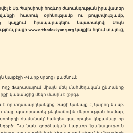
վել
է
Սբ
.
Պաիսիոսի
հոգևոր
ժառանգության
իրավատեր
վանքի
հատուկ
օրհնությամբ
ու
թույլտվությամբ
,
org
կայքում
հրապարակելու
նպատակով
:
Սույն
թյուն
,
բացի
www.orthodoxkyanq.org
կայքին
հղում
տալուց
,
յն կայքէջի «Վարք սրբոց» բաժնում:
որ ողջ Ֆարասայում միայն մեկ մահմեդական ընտանիք
քի կանանցից մեկի մասին է (թրգ.):
է, որ տղամարդկանցից բացի կանայք էլ կարող են սբ.
որ մայր պատրաստել թեկնածուին մկրտության համար,
 Խորհրդի ժամանակ՝ հանդես գալ որպես կնքամայր իր
նդերձ: Դա նաև գործնական կարևոր նշանակություն
տելուց առաջ օրհնված ձիթայուղով օծում է մկրտվողի