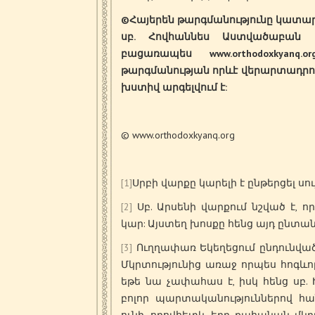
©
Հայերեն
թարգմանությունը
կատար
սբ
.
Հովհաննես
Աստվածաբան
բացառապես
www.orthodoxkyanq.
թարգմանության
որևէ
վերարտադրու
խստիվ
արգելվում
է
:
© www.orthodoxkyanq.org
[1]
Սրբի վարքը կարելի է ընթերցել սու
[2]
Սբ. Արսենի վարքում նշված է, 
կար: Այստեղ խոսքը հենց այդ ընտանի
[3]
Ուղղափառ Եկեղեցում ընդունված 
Մկրտությունից առաջ որպես հոգև
եթե նա չափահաս է, իսկ հենց սբ.
բոլոր պարտականություններով հա
ունի, որովհետև երբ քահանան մկր