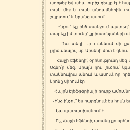
աղոթել: Եվ ահա, ուրիշ դեպք էլ է հ
տան մեջ և տան անդամներին տակ
շպրտում և նրանց ասում.
-Ինչու՞ եք ինձ տանջում այստեղ`
տարեք իմ տունը` քրիստոնյաների 
Դա տեղի էր ունենում մի քանի
չդիմանալով, սբ. Արսենի մոտ է գնում 
-Հաջի Էֆենդի՛, օրհնությունդ մեզ 
Օգնի՛ր մեզ: Միայն դու լուծում կ
տակնուվրա անում և ասում, որ իրե
կրոնը սիրում էր:
Հայրն Էլեֆթերիայի թուրք ամուսն
-Ինձ ինչու՞ ես հարցնում: Ես հույն եմ,
Նա պատասխանում է.
-Ո՛չ, Հաջի Էֆենդի, առանց քո օրհնու