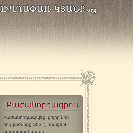
Բաժանորդագրում
Բաժանորդագրվեք` բոլոր նոր
հոդվածները Ձեր էլ. հասցեին
ստանալու համար