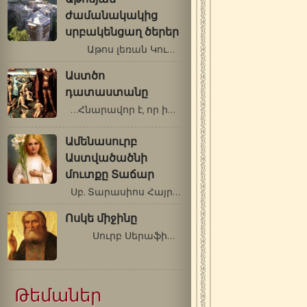
ժամանակակից
սրբակենցաղ ծերեր
Աթոս լեռան Կուտլումուշ վանքի…
Աստծո
դատաստանը
…Հնարավոր է, որ ինչ-որ մեկի մեջ…
Ամենասուրբ
Աստվածածնի
մուտքը Տաճար
Սբ. Տարասիոս Հայրապետ Կոստանդնուպոլսի…
Ոսկե միջինը
Սուրբ Սերաֆիմ Սարովացի (1759-1833…
Թեմաներ