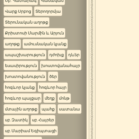
Սբ. Պատարագ
Վանական
Վարք Սրբոց
Տերողորմյա
Տերունական աղոթք
Քրիստոսի Մարմին և Արյուն
աղոթք
ամուսնական կյանք
ապաշխարություն
դժոխք
դևեր
եսասիրություն
խոստովանահայր
խոստովանություն
ծեր
հոգևոր կյանք
հոգևոր հայր
հոգևոր պայքար
մեղք
մոնթ
մտային աղոթք
պահք
սատանա
սբ. Զատիկ
սբ. Հայրեր
սբ. Մարիամ Եգիպտացի