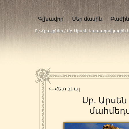
Գլխավոր
Մեր մասին
Բաժին
/ Հրաշքներ /
Սբ. Արսեն Կապադովկացին 
<--Հետ գնալ
Սբ. Արսե
մահմեդ