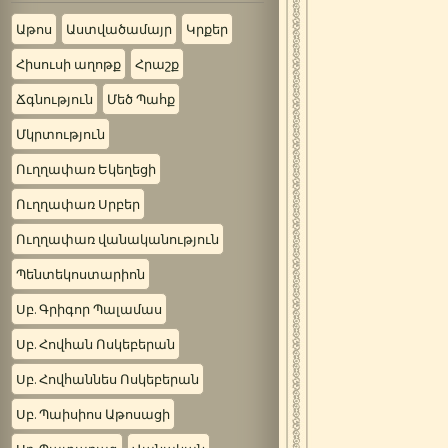
Աթոս
Աստվածամայր
Կրքեր
Հիսուսի աղոթք
Հրաշք
Ճգնություն
Մեծ Պահք
Մկրտություն
Ուղղափառ Եկեղեցի
Ուղղափառ Սրբեր
Ուղղափառ վանականություն
Պենտեկոստարիոն
Սբ. Գրիգոր Պալամաս
Սբ. Հովհան Ոսկեբերան
Սբ. Հովհաննես Ոսկեբերան
Սբ. Պաիսիոս Աթոսացի