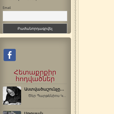
Email
Հետաքրքիր
հոդվածներ
Աստվածաշունչը…
Ծեր Պարթենիոս Կիևացին (1792-1855 թթ.)…
Աթոսյան