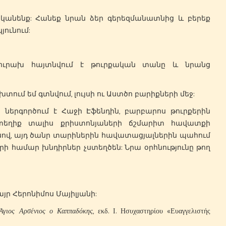
անենք: Հանեք նրան ձեր գերեզմանատնից և բերեք
ունում:
ախ հայտնվում է թուրքական տանը և նրանց
ւմ եմ գտնվում, լույսի ու Աստծո բարիքների մեջ:
րգործում է Հաջի Էֆենդին, բարբարոս թուրքերին
տեղիք տալիս քրիստոնյաների ճշմարիտ հավատքի
սով, այդ ծանր տարիներին հավատացյալներին պահում
ի համար խնդիրներ չստեղծեն: Նրա օրհնությունը թող
ր Հերոնիմոս Մայիլյանի:
Άγιος Αρσένιος ο Καππαδόκης
, εκδ. Ι. Ησυχαστηρίου «Ευαγγελιστής