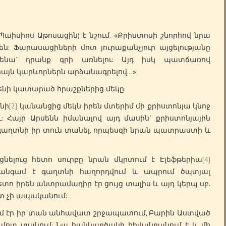
Պաիսիոս Աթոսացին) է նշում. «Քրիստոսի շնորհով նրա
: Ֆարասացիների մոտ յուրաքանչյուր այցելությանը
նա` դրանք գրի առնելու: Այդ իսկ պատճառով
այն կարևորներն արձանագրելով…»:
ենի կատարած հրաշքներից մեկը:
նի
[2]
կանանցից մեկն իրեն մտերիմ մի քրիստոնյա կնոջ
ւ: Հայր Արսենն իմանալով այդ մասին` քրիստոնյային
գաղտնի իր տուն տանել, որպեսզի նրան պատրաստի և
ուց հետո սուրբը նրան մկրտում է Էլեֆթերիա
[4]
4 անգամ է գաղտնի հաղորդվում և ապրում ծպտյալ
ետո իրեն անտրամադիր էր ցույց տալիս և այդ կերպ սբ.
ետ չի ապականում:
մ էր իր տան անհավատ շրջապատում, Բարին Աստված
մոտ տանում: Նա հանկարծակի հիվանդանում է և մի