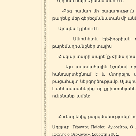
Այդժամ հայր Արսենն ասում է.
-Քեզ համար մի բացառություն կ
թաղենք մեր գերեզմանատան մի անկյ
Այդպես էլ լինում է:
Այնուհետև Էլեֆթերիան ուր
բարեմաղթանքներ տալիս.
-Հազար տարի ապրե՜ք: Հիմա դրախտո
Այս աստվածային նշանով, որ նե
հանդարտեցնում է և մտորելու 
բացահայտ ներգործությամբ: Այսպի
է անհավատներից, որ քրիստոնյաներ
ունենանք. ամեն:
Հունարենից թարգմանությունը` հայ
Աղբյուր. Γέροντος Παϊσίου Αγιορείτου,
Ο 
Ιωάννης ο Θεολόγος», Σουρωτή 2001.