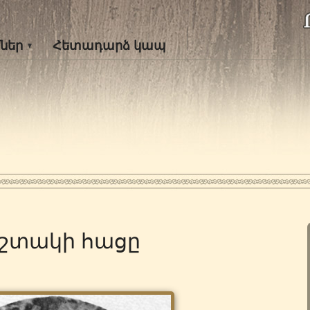
ներ
Հետադարձ կապ
շտակի հացը