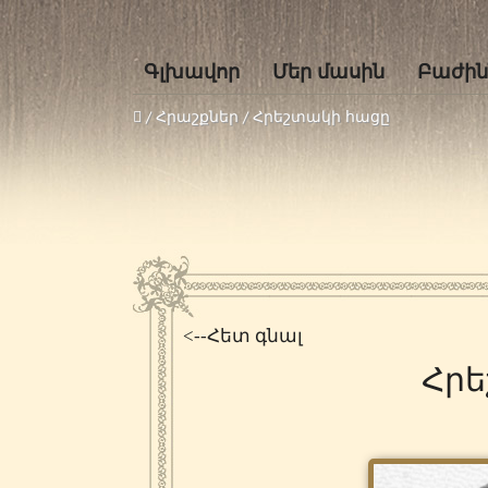
Գլխավոր
Մեր մասին
Բաժին
/ Հրաշքներ /
Հրեշտակի հացը
<--Հետ գնալ
Հրե