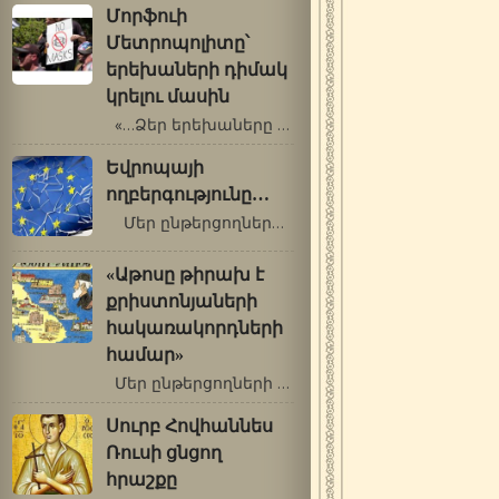
Մորֆուի
Մետրոպոլիտը՝
երեխաների դիմակ
կրելու մասին
«…Ձեր երեխաները ձեր աչքի լույսն…
Եվրոպայի
ողբերգությունը…
Մեր ընթերցողների ուշադրությանն…
«Աթոսը թիրախ է
քրիստոնյաների
հակառակորդների
համար»
Մեր ընթերցողների ուշադրությանն…
Սուրբ Հովհաննես
Ռուսի ցնցող
հրաշքը