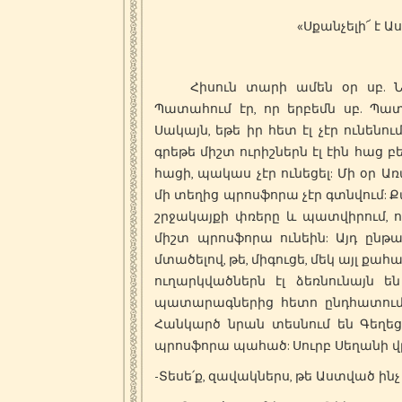
«Սքանչելի՜ է Աս
Հիսուն տարի ամեն օր սբ. Նի
Պատահում էր, որ երբեմն սբ. Պա
Սակայն, եթե իր հետ էլ չէր ունենու
գրեթե միշտ ուրիշներն էլ էին հաց 
հացի, պակաս չէր ունեցել: Մի օր Ա
մի տեղից պրոսֆորա չէր գտնվում: 
շրջակայքի փռերը և պատվիրում, 
միշտ պրոսֆորա ունեին: Այդ ընթ
մտածելով, թե, միգուցե, մեկ այլ քահ
ուղարկվածներն էլ ձեռնունայն ե
պատարագներից հետո ընդհատում
Հանկարծ նրան տեսնում են Գեղեց
պրոսֆորա պահած: Սուրբ Սեղանի վրա
-Տեսե՛ք, զավակներս, թե Աստված ինչ 