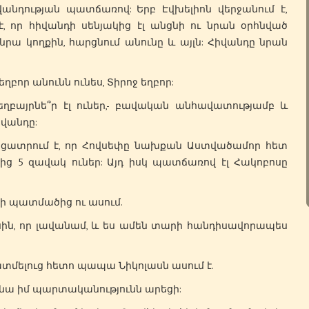
նդության պատճառով: Երբ Էվխելիոն վերջանում է,
, որ հիվանդի սենյակից էլ անցնի ու նրան օրհնված
 նրա կողքին, հարցնում անունը և այլն: Հիվանդը նրան
բոր անունն ունես, Տիրոջ եղբոր:
բայրնե՞ր էլ ուներ,- բավական անհավատությամբ և
իվանդը:
տրում է, որ Հովսեփը նախքան Աստվածամոր հետ
նից 5 զավակ ուներ: Այդ իսկ պատճառով էլ Հակոբոսը
սի պատմածից ու ասում.
ոբոսին, որ լավանամ, և ես ամեն տարի հանդիսավորապես
տմելուց հետո պապա Նիկոլասն ասում է.
հանա իմ պարտականությունն արեցի: