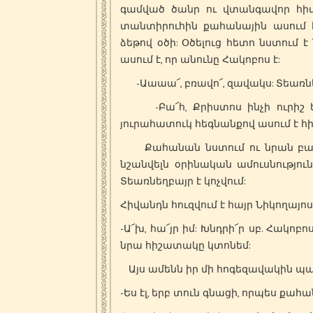
գամված ծանր ու վտանգավոր հիվա
տանտիրուհին քահանային ասում է
ձեթով օծի: Օծելուց հետո նստում է
ասում է, որ անունը Հակոբոս է:
-Աաաա՜, բռավո՜, զավակս: Տեառնեղ
-Բա՜հ, Քրիստոս ինչի ուրիշ եղ
յուրահատուկ հեգնանքով ասում է հ
Քահանան նստում ու նրան բացա
նշանվելն օրինական ամուսնությու
Տեառնեղբայր է կոչվում:
Հիվանդն հուզվում է հայր Նիկողայո
-Ա՜խ, հա՜յր իմ: Խնդրի՜ր սբ. Հակ
նրա հիշատակը կտոնեմ:
Այս ամենն իր մի հոգեզավակին պա
-Ես էլ, երբ տուն գնացի, որպես քա