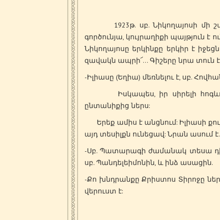
1923թ. սբ. Նիկողայոսի մի շատ 
գործունյա, կույրաղիքի պայթյուն է ու
Նիկողայոսը երկինքը երկիր է իջեց
զավակն ապրի՜… Գիշերը նրա տուն է
-Իլիասը (Եղիա) մեռնելու է, սբ. Հով
Իսկապես, իր սիրելի հոգևոր զ
ընտանիքից ներս:
Երեք ամիս է անցնում: Իլիասի քույ
այդ տեսիլքն ունեցավ: Նրան ասում է.
-Սբ. Պատարագի ժամանակ տեսա դիմա
սբ. Պանդելեիմոնին, և ինձ ասացին.
-Քո խնդրանքը Քրիստոս Տիրոջը ներկ
վերուստ է: