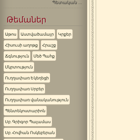
Պետական բարձրաստիճան…
Թեմաներ
Աթոս
Աստվածամայր
Կրքեր
Հիսուսի աղոթք
Հրաշք
Ճգնություն
Մեծ Պահք
Մկրտություն
Ուղղափառ Եկեղեցի
Ուղղափառ Սրբեր
Ուղղափառ վանականություն
Պենտեկոստարիոն
Սբ. Գրիգոր Պալամաս
Սբ. Հովհան Ոսկեբերան