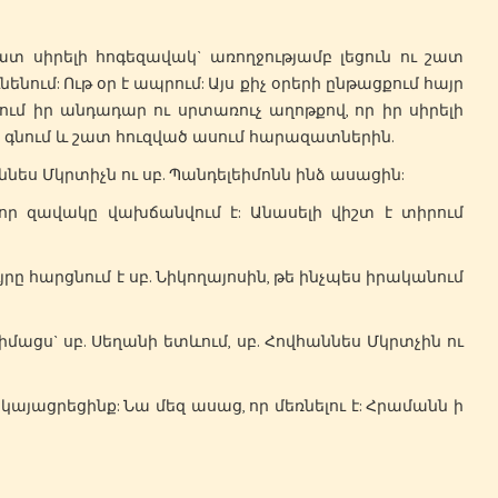
սիրելի հոգեզավակ` առողջությամբ լեցուն ու շատ
նենում: Ութ օր է ապրում: Այս քիչ օրերի ընթացքում հայր
նում իր անդադար ու սրտառուչ աղոթքով, որ իր սիրելի
 գնում և շատ հուզված ասում հարազատներին.
հաննես Մկրտիչն ու սբ. Պանդելեիմոնն ինձ ասացին:
ավակը վախճանվում է: Անասելի վիշտ է տիրում
րը հարցնում է սբ. Նիկողայոսին, թե ինչպես իրականում
ցս` սբ. Սեղանի ետևում, սբ. Հովհաննես Մկրտչին ու
այացրեցինք: Նա մեզ ասաց, որ մեռնելու է: Հրամանն ի