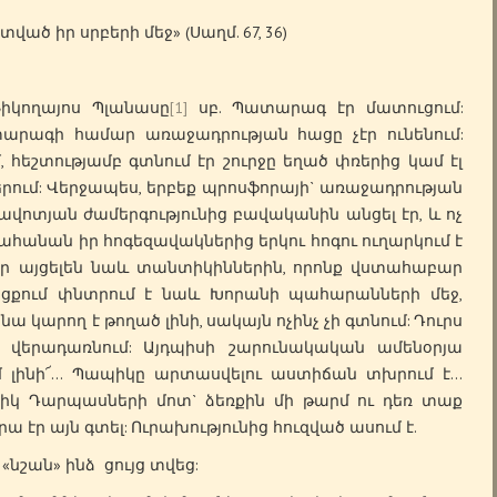
տված իր սրբերի մեջ» (Սաղմ. 67, 36)
կողայոս Պլանասը
[1]
սբ. Պատարագ էր մատուցում:
տարագի համար առաջադրության հացը չէր ունենում:
մ, հեշտությամբ գտնում էր շուրջը եղած փռերից կամ էլ
բերում: Վերջապես, երբեք պրոսֆորայի` առաջադրության
ռավոտյան ժամերգությունից բավականին անցել էր, և ոչ
Քահանան իր հոգեզավակներից երկու հոգու ուղարկում է
որ այցելեն նաև տանտիկիններին, որոնք վստահաբար
ացքում փնտրում է նաև Խորանի պահարանների մեջ,
անա կարող է թողած լինի, սակայն ոչինչ չի գտնում: Դուրս
ն վերադառնում: Այդպիսի շարունակական ամենօրյա
 լինի՜… Պապիկը արտասվելու աստիճան տխրում է…
իկ Դարպասների մոտ` ձեռքին մի թարմ ու դեռ տաք
 էր այն գտել: Ուրախությունից հուզված ասում է.
«նշան» ինձ ցույց տվեց: