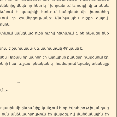
ներից մեկն իր հետ էր` խորանում, և ոտքի վրա թեթև
 տեսնում է պապիկի ետևում կանգնած մի փառահեղ
ում էր Ժամերգությանը: Անմիջապես ուշքի գալով`
ոսին.
տևում կանգնած ուշի ուշով հետևում է, թե ինչպես ենք
ասում է քահանան,- սբ. նահատակ Փոկասն է:
լսեն: Որքան որ կարող էր, այդպիսի բաները թաքցնում էր:
երի հետ և շատ բնական էր համարում Նրանց տեսնելը:
…
ամ…»
սին մի ընտանիք կանչում է, որ Էվխելիո (Հիվանդաց
 ոմն անձնավորություն էր վարձել, ով մահճակալին էր