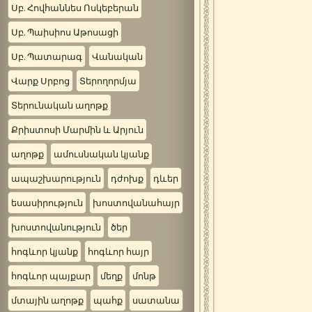
Սբ. Հովհաննես Ոսկեբերան
Սբ. Պաիսիոս Աթոսացի
Սբ. Պատարագ
Վանական
Վարք Սրբոց
Տերողորմյա
Տերունական աղոթք
Քրիստոսի Մարմին և Արյուն
աղոթք
ամուսնական կյանք
ապաշխարություն
դժոխք
դևեր
եսասիրություն
խոստովանահայր
խոստովանություն
ծեր
հոգևոր կյանք
հոգևոր հայր
հոգևոր պայքար
մեղք
մոնթ
մտային աղոթք
պահք
սատանա