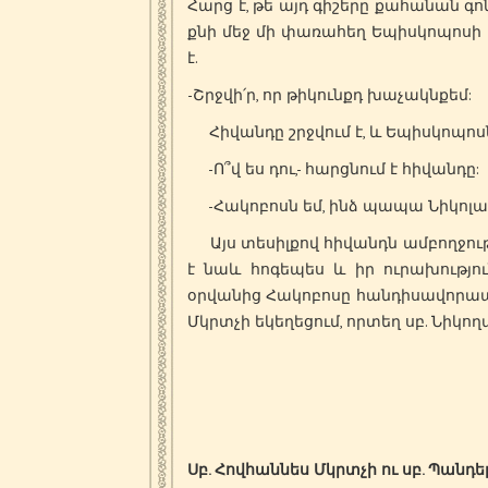
Հարց է, թե այդ գիշերը քահանան գոնե
քնի մեջ մի փառահեղ Եպիսկոպոսի է
է.
-Շրջվի՛ր, որ թիկունքդ խաչակնքեմ:
Հիվանդը շրջվում է, և Եպիսկոպոսն 
-Ո՞վ ես դու,- հարցնում է հիվանդը:
-Հակոբոսն եմ, ինձ պապա Նիկոլաս
Այս տեսիլքով հիվանդն ամբողջությ
է նաև հոգեպես և իր ուրախությո
օրվանից Հակոբոսը հանդիսավորապե
Մկրտչի եկեղեցում, որտեղ սբ. Նիկո
Սբ. Հովհաննես Մկրտչի ու սբ. Պանդե