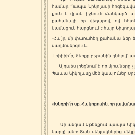
համար: Պապա Նիկոլասի հոգեզավակ
քուն է վրան իջնում: Հանկարծ
քահանայի իր վեղարով, ով հետև
կամացուկ հարցնում է հայր Նիկողայ
-Հա՛յր, մի փառահեղ քահանա ձեր ե
սաղմոսերգում…
-Լռիիիի՜ր,- ձեռքը բերանին դնելով` 
Այդպես լռեցնում է, որ մյուսները չ
Պապա Նիկոլասը մեծ կապ ուներ Սրբ
«Խնդրի՜ր սբ. Հակոբոսին, որ լավան
Մի անգամ Աթենքում պապա Նիկոլա
կարգ) անի: Տան սենյակներից մեկը