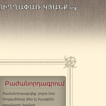
Բաժանորդագրում
Բաժանորդագրվեք` բոլոր նոր
հոդվածները Ձեր էլ. հասցեին
ստանալու համար