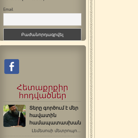
Email
Հետաքրքիր
հոդվածներ
Տերը գործում է մեր
հավատին
համապատասխան
Լեմեսոսի մետրոպոլիտ Աթանաս …