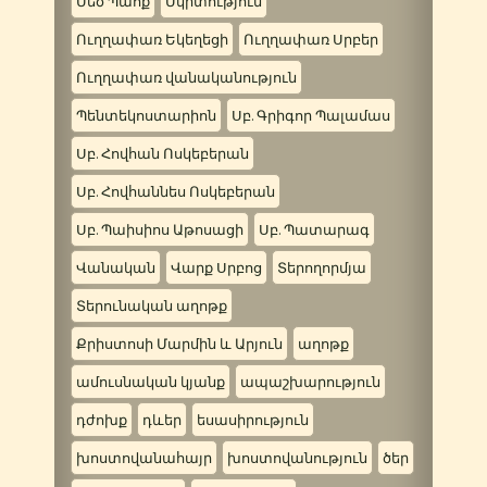
Մեծ Պահք
Մկրտություն
Ուղղափառ Եկեղեցի
Ուղղափառ Սրբեր
Ուղղափառ վանականություն
Պենտեկոստարիոն
Սբ. Գրիգոր Պալամաս
Սբ. Հովհան Ոսկեբերան
Սբ. Հովհաննես Ոսկեբերան
Սբ. Պաիսիոս Աթոսացի
Սբ. Պատարագ
Վանական
Վարք Սրբոց
Տերողորմյա
Տերունական աղոթք
Քրիստոսի Մարմին և Արյուն
աղոթք
ամուսնական կյանք
ապաշխարություն
դժոխք
դևեր
եսասիրություն
խոստովանահայր
խոստովանություն
ծեր