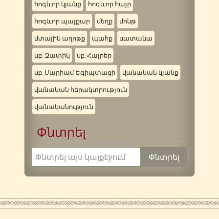
հոգևոր կյանք
հոգևոր հայր
հոգևոր պայքար
մեղք
մոնթ
մտային աղոթք
պահք
սատանա
սբ. Զատիկ
սբ. Հայրեր
սբ. Մարիամ Եգիպտացի
վանական կյանք
վանական հերակտրություն
վանականություն
Փնտրել