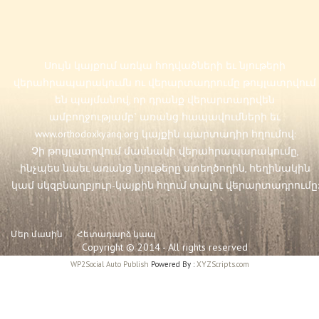
Սույն կայքում առկա հոդվածների եւ նյութերի
վերահրապարակումն ու վերարտադրումը թույլատրվում
են պայմանով, որ դրանք վերարտադրվեն
ամբողջությամբ` առանց հապավումների եւ
www.orthodoxkyanq.org
կայքին պարտադիր հղումով:
Չի թույլատրվում մասնակի վերահրապարակումը,
ինչպես նաեւ առանց նյութերը ստեղծողին, հեղինակին
կամ սկզբնաղբյուր-կայքին հղում տալու վերարտադրումը:
Մեր մասին
Հետադարձ կապ
Copyright © 2014 - All rights reserved
WP2Social Auto Publish
Powered By :
XYZScripts.com