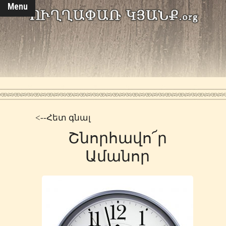
Menu
<--Հետ գնալ
Շնորհավո՜ր
Ամանոր