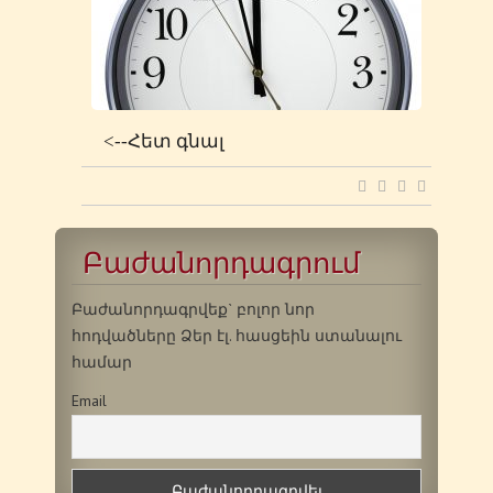
<--Հետ գնալ
Բաժանորդագրում
Բաժանորդագրվեք` բոլոր նոր
հոդվածները Ձեր էլ. հասցեին ստանալու
համար
Email