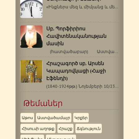
«Ինքներս մեզ և միմյանց և մեր ողջ կյանքը…
Սբ. Պորֆիրիոս
Հավիտենականության
մասին
(հատվածաբար) Աստվածաշունչն…
Հրաշագործ սբ. Արսեն
Կապադովկացի (Հաջի
Էֆենդի)
(1840-1924թթ.) Նոյեմբերի 10/23 Սբ. Արսենը[1]…
Թեմաներ
Աթոս
Աստվածամայր
Կրքեր
Հիսուսի աղոթք
Հրաշք
Ճգնություն