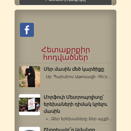
Հետաքրքիր
հոդվածներ
Մեր մասին մեծ կարծիքը
Սբ. Պաիսիոս Աթոսացի -Գե՛րոնդա, ինչու՞…
Մորֆուի Մետրոպոլիտը՝
երեխաների դիմակ կրելու
մասին
«…Ձեր երեխաները ձեր աչքի լույսն…
Շնորհավո՜ր Ամանոր