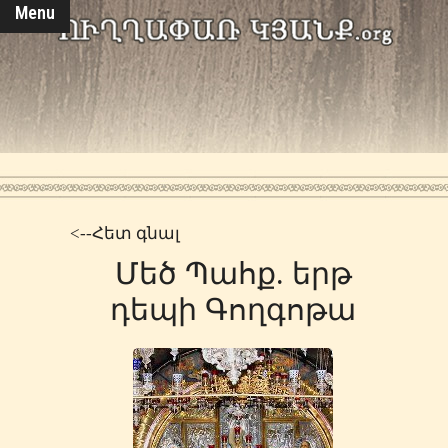
Menu
<--Հետ գնալ
Մեծ Պահք. երթ
դեպի Գողգոթա