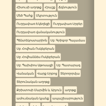
Հիսուսի աղոթք
Հրաշք
Ճգնություն
Մեծ Պահք
Մկրտություն
Ուղղափառ Եկեղեցի
Ուղղափառ Սրբեր
Ուղղափառ վանականություն
Պենտեկոստարիոն
Սբ. Գրիգոր Պալամաս
Սբ. Հովհան Ոսկեբերան
Սբ. Հովհաննես Ոսկեբերան
Սբ. Պաիսիոս Աթոսացի
Սբ. Պատարագ
Վանական
Վարք Սրբոց
Տերողորմյա
Տերունական աղոթք
Քրիստոսի Մարմին և Արյուն
աղոթք
ամուսնական կյանք
ապաշխարություն