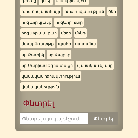
դժոխք
դևեր
եսասիրություն
խոստովանահայր
խոստովանություն
ծեր
հոգևոր կյանք
հոգևոր հայր
հոգևոր պայքար
մեղք
մոնթ
մտային աղոթք
պահք
սատանա
սբ. Զատիկ
սբ. Հայրեր
սբ. Մարիամ Եգիպտացի
վանական կյանք
վանական հերակտրություն
վանականություն
Փնտրել