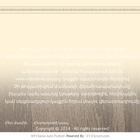
Սույն կայքում առկա հոդվածների եւ նյութերի
վերահրապարակումն ու վերարտադրումը թույլատրվում
են պայմանով, որ դրանք վերարտադրվեն
ամբողջությամբ` առանց հապավումների եւ
www.orthodoxkyanq.org
կայքին պարտադիր հղումով:
Չի թույլատրվում մասնակի վերահրապարակումը,
ինչպես նաեւ առանց նյութերը ստեղծողին, հեղինակին
կամ սկզբնաղբյուր-կայքին հղում տալու վերարտադրումը:
Մեր մասին
Հետադարձ կապ
Copyright © 2014 - All rights reserved
WP2Social Auto Publish
Powered By :
XYZScripts.com