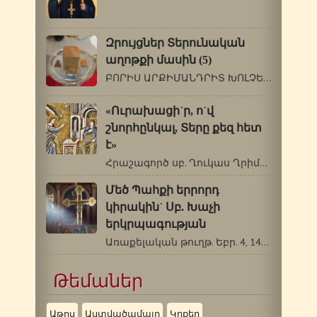
Զրույցներ Տերունական
աղոթքի մասին (5)
ԲՈՐԻՍ ԱՐՔԻՄԱՆԴՐԻՏ ԽՈԼՉԵՎ (1895-1971 թթ.)…
«Ուրախացի´ր, ո´վ
շնորհընկալ, Տերը քեզ հետ
է»
Հրաշագործ սբ. Ղուկաս Ղրիմեցի (1877-1961թթ.)…
Մեծ Պահքի երրորդ
կիրակին` Սբ. Խաչի
երկրպագության
Առաքելական թուղթ. Եբր. 4, 14-5, 6: Ավետարան.…
Թեմաներ
Աթոս
Աստվածամայր
Կրքեր