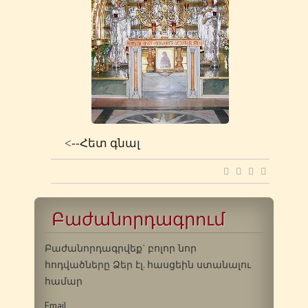
<--Հետ գնալ
Բաժանորդագրում
Բաժանորդագրվեք` բոլոր նոր
հոդվածները Ձեր էլ. հասցեին ստանալու
համար
Email