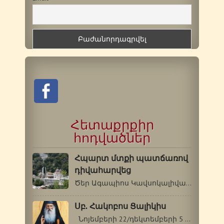
Հետաքրքիր
հոդվածներ
Հպարտ մտքի պատճառով
դիվահարվեց
Ծեր Ագապիոս Կավսոկալիվացին 20-ամյա…
Սբ. Հակոբոս Ցալիկիս
Նոյեմբերի 22/դեկտեմբերի 5 (1920-1991թթ.)…