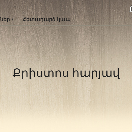
ներ
Հետադարձ կապ
Քրիստոս հարյավ