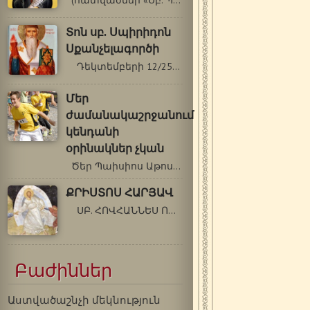
(հատվածներ «Սբ. Պաիսիոս Աթոսացու…
Տոն սբ. Սպիրիդոն
Սքանչելագործի
Դեկտեմբերի 12/25 Տոն սբ. Սպիրիդոն…
Մեր
ժամանակաշրջանում
կենդանի
օրինակներ չկան
Ծեր Պաիսիոս Աթոսացի (1924-1994 թթ.)…
ՔՐԻՍՏՈՍ ՀԱՐՅԱՎ
ՍԲ. ՀՈՎՀԱՆՆԵՍ ՈՍԿԵԲԵՐԱՆ Եթե մեկը…
Բաժիններ
Աստվածաշնչի մեկնություն