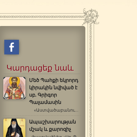
Կարդացեք նաև
Մեծ Պահքի եկրորդ
կիրակին նվիված է
սբ. Գրիգոր
Պալամասին
«Աստվածաբանությունն ամբողջանում…
Ապաշխարության
մշակ և քարոզիչ