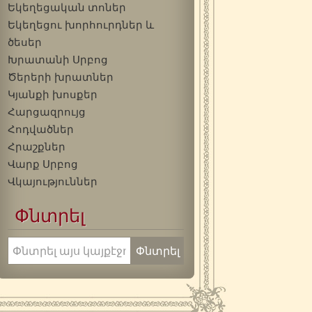
Եկեղեցական տոներ
Եկեղեցու խորհուրդներ և
ծեսեր
Խրատանի Սրբոց
Ծերերի խրատներ
Կյանքի խոսքեր
Հարցազրույց
Հոդվածներ
Հրաշքներ
Վարք Սրբոց
Վկայություններ
Փնտրել