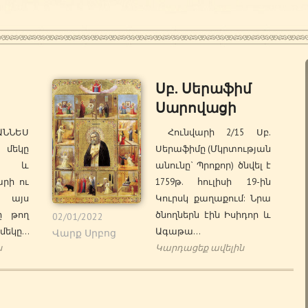
Սբ. Սերաֆիմ
Սարովացի
ՆՆԵՍ
Հունվարի 2/15 Սբ.
 մեկը
Սերաֆիմը (Մկրտության
 է և
անունը` Պրոքոր) ծնվել է
րի ու
1759թ. հուլիսի 19-ին
այս
Կուրսկ քաղաքում: Նրա
ը թող
ծնողներն էին Իսիդոր և
02/01/2022
մեկը…
Ագաթա…
Վարք Սրբոց
ն
Կարդացեք ավելին