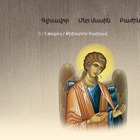
Գլխավոր
Մեր մասին
Բաժին
/ Category / Քրիստոս հարյավ