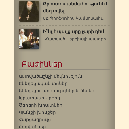
Քրիստոս անմահությունն է
մեզ տվել
Սբ. Պորֆիրիոս Կավսոկալիվացի (1906-1991թթ.)…
Ի՞նչ է պայքարը չարի դեմ
Հատված Սերբիայի պատրիարք Պավելի…
Բաժիններ
Աստվածաշնչի մեկնություն
Եկեղեցական տոներ
Եկեղեցու խորհուրդներ և ծեսեր
Խրատանի Սրբոց
Ծերերի խրատներ
Կյանքի խոսքեր
Հարցազրույց
Հոդվածներ