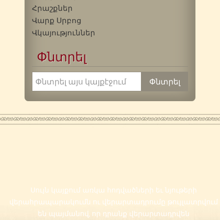
Հրաշքներ
Վարք Սրբոց
Վկայություններ
Փնտրել
Սույն կայքում առկա հոդվածների եւ նյութերի
վերահրապարակումն ու վերարտադրումը թույլատրվում
են պայմանով, որ դրանք վերարտադրվեն