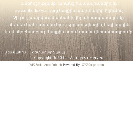
ամբողջությամբ` առանց հապավումների եւ
www.orthodoxkyanq.org
կայքին պարտադիր հղումով:
Չի թույլատրվում մասնակի վերահրապարակումը,
ինչպես նաեւ առանց նյութերը ստեղծողին, հեղինակին
կամ սկզբնաղբյուր-կայքին հղում տալու վերարտադրումը:
Մեր մասին
Հետադարձ կապ
Copyright © 2014 - All rights reserved
WP2Social Auto Publish
Powered By :
XYZScripts.com