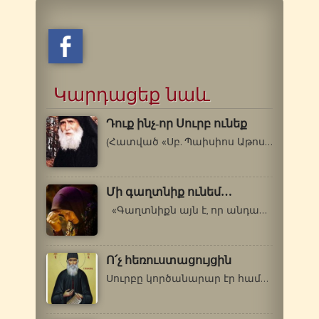
Կարդացեք նաև
Դուք ինչ-որ Սուրբ ունեք
(Հատված «Սբ. Պաիսիոս Աթոսացու վարքն…
Մի գաղտնիք ունեմ…
«Գաղտնիքն այն է, որ անդադար խնդրենք…
Ո՛չ հեռուստացույցին
Սուրբը կործանարար էր համարում հեռուստացույցի…