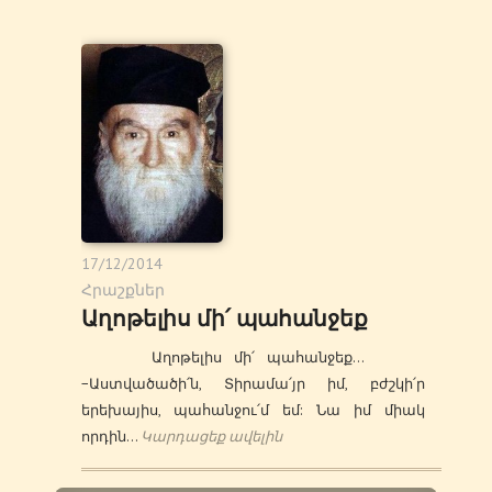
17/12/2014
Հրաշքներ
Աղոթելիս մի՛ պահանջեք
Աղոթելիս մի՛ պահանջեք…
−Աստվածածի՛ն, Տիրամա՛յր իմ, բժշկի՛ր
երեխայիս, պահանջու՛մ եմ: Նա իմ միակ
որդին…
Կարդացեք ավելին