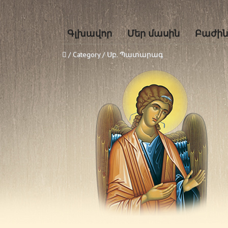
Գլխավոր
Մեր մասին
Բաժին
/ Category / Սբ. Պատարագ