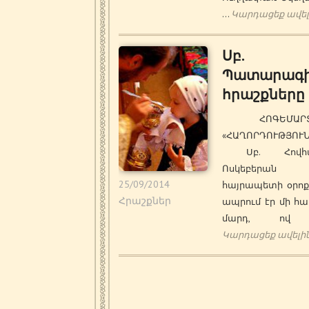
…
Կարդացեք ավել
Սբ.
Պատարագ
հրաշքները
ՀՈԳԵՄԱՐՏ
«ՀԱՂՈՐԴՈՒԹՅ
Սբ. Հովհա
Ոսկեբերան
25/09/2014
հայրապետի օրոք (
Հրաշքներ
ապրում էր մի հ
մարդ, ով
Կարդացեք ավելի