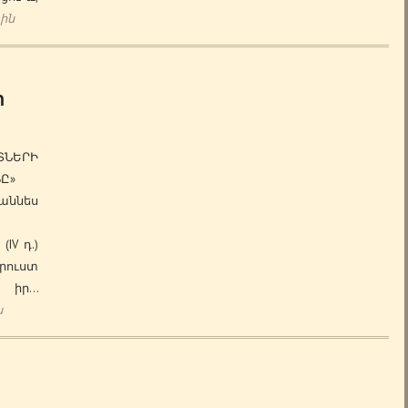
ին
ի
ՆԵՐԻ
ՈՒՆԸ»
ննես
IV դ.)
արուստ
 իր…
ն