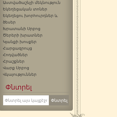
Աստվածաշնչի մեկնություն
Եկեղեցական տոներ
Եկեղեցու խորհուրդներ և
ծեսեր
Խրատանի Սրբոց
Ծերերի խրատներ
Կյանքի խոսքեր
Հարցազրույց
Հոդվածներ
Հրաշքներ
Վարք Սրբոց
Վկայություններ
Փնտրել