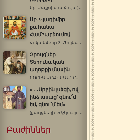
Սբ. Մաքսիմոս Հույն (†1556) Հիշատակը՝…
Սբ. Վլադիմիր
քահանա
Համբարձումով
Հոկտեմբեր 23/Նոյեմբեր 5 Քրիստոսի…
Զրույցներ
Տերունական
աղոթքի մասին
ԲՈՐԻՍ ԱՐՔԻՄԱՆԴՐԻՏ ԽՈԼՉԵՎ (1895-1971 թթ.)…
« …Սրբին լսեցի, ով
ինձ ասաց՝ գնու՜մ
եմ, գնու՜մ եմ»
(քաղցկեղի բժշկություն սբ. Եփրեմի…
Բաժիններ