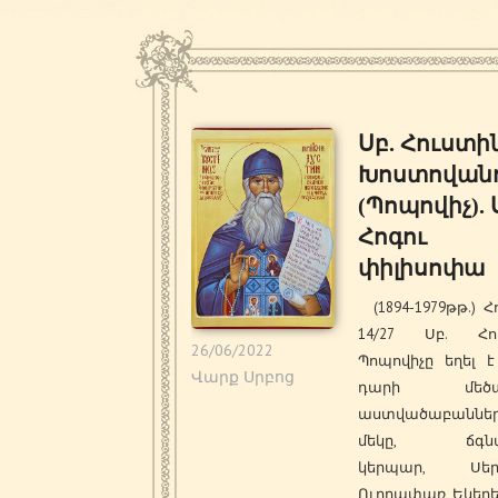
Սբ. Հուստի
Խոստովան
(Պոպովիչ). 
Հոգու
փիլիսոփա
(1894-1979թթ.) Հ
14/27 Սբ. Հո
26/06/2022
Պոպովիչը եղել է
Վարք Սրբոց
դարի մեծագ
աստվածաբաններ
մեկը, ճգնա
կերպար, Սեր
Ուղղափառ Եկեղե