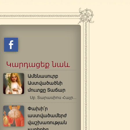
Կարդացեք նաև
Ամենասուրբ
Աստվածածնի
մուտքը Տաճար
Սբ. Տարասիոս Հայրապետ Կոստանդնուպոլսի…
Փախի՛ր
աստվածամերժ
վաշխառության
չարիքից