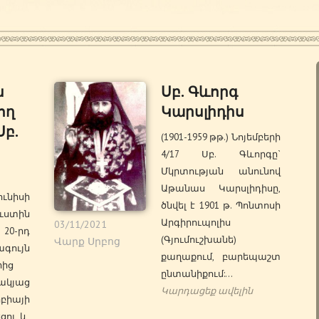
ն
Սբ. Գևորգ
ող
Կարսլիդիս
Սբ.
(1901-1959 թթ.) Նոյեմբերի
4/17 Սբ. Գևորգը`
Մկրտության անունով
Աթանաս Կարսլիդիսը,
ունիսի
ծնվել է 1901 թ. Պոնտոսի
ւստին
Արգիրուպոլիս
03/11/2021
 20-րդ
(Գյումուշխանե)
Վարք Սրբոց
ույն
քաղաքում, բարեպաշտ
ից
ընտանիքում:…
կյաց
Կարդացեք ավելին
բիայի
ցու և,