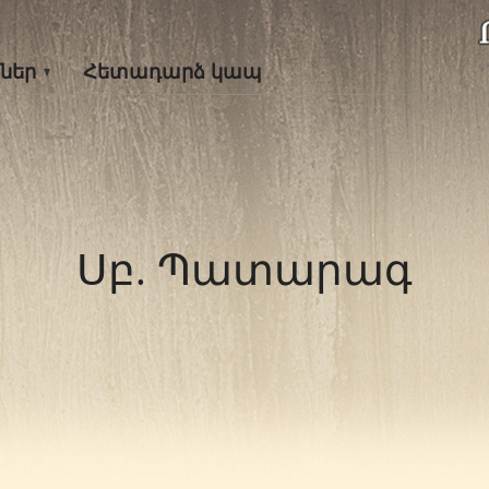
ներ
Հետադարձ կապ
Սբ. Պատարագ