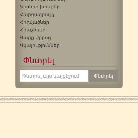
Կյանքի խոսքեր
Հարցազրույց
Հոդվածներ
Հրաշքներ
Վարք Սրբոց
Վկայություններ
Փնտրել