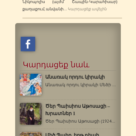
Նիկոպոլիս (այժմ` Շապին-Կարահիսար)
քաղաքում, անվանի…
Կարդացեք ավելին
Կարդացեք նաև
Անառակ որդու կիրակի
Անառակ որդու կիրակի Մեծի պահոց նախապատրաստական…
Ծեր Պաիսիոս Աթոսացի –
Խրատներ 1
Ծեր Պաիսիոս Աթոսացի (1924-1994) Խրատներ…
Մեծ Պահք. երթ դեպի