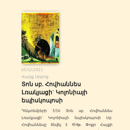
03/12/2021
Վարք Սրբոց
Տոն սբ. Հովհաննես
Լռակյացի` Կոլոնիայի
եպիսկոպոսի
Դեկտեմբերի 3/16 Տոն սբ. Հովհաննես
Լռակյացի` Կոլոնիայի եպիսկոպոսի Սբ.
Հովհաննեսը ծնվել է 454թ. Փոքր Հայքի