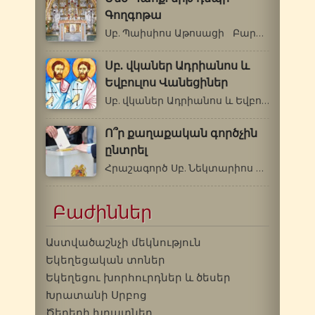
Գողգոթա
Սբ. Պաիսիոս Աթոսացի Բարի՜ քառասնօրյա…
Սբ. վկաներ Ադրիանոս և
Եվբուլոս Վանեցիներ
Սբ. վկաներ Ադրիանոս և Եվբուլոս Վանեցիներ…
Ո՞ր քաղաքական գործչին
ընտրել
Հրաշագործ Սբ. Նեկտարիոս Պենդապոլսեցի…
Բաժիններ
Աստվածաշնչի մեկնություն
Եկեղեցական տոներ
Եկեղեցու խորհուրդներ և ծեսեր
Խրատանի Սրբոց
Ծերերի խրատներ