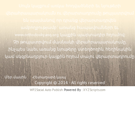
Սույն կայքում առկա հոդվածների եւ նյութերի
վերահրապարակումն ու վերարտադրումը թույլատրվում
են պայմանով, որ դրանք վերարտադրվեն
ամբողջությամբ` առանց հապավումների եւ
www.orthodoxkyanq.org
կայքին պարտադիր հղումով:
Չի թույլատրվում մասնակի վերահրապարակումը,
ինչպես նաեւ առանց նյութերը ստեղծողին, հեղինակին
կամ սկզբնաղբյուր-կայքին հղում տալու վերարտադրումը:
Մեր մասին
Հետադարձ կապ
Copyright © 2014 - All rights reserved
WP2Social Auto Publish
Powered By :
XYZScripts.com