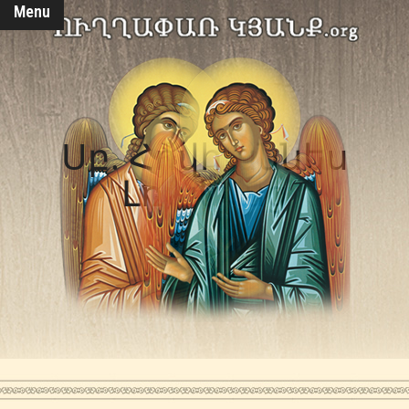
Menu
Սբ. Հովհաննես
Լռակյաց