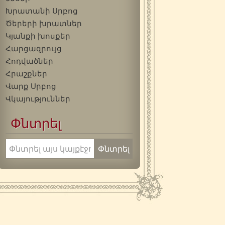
Խրատանի Սրբոց
Ծերերի խրատներ
Կյանքի խոսքեր
Հարցազրույց
Հոդվածներ
Հրաշքներ
Վարք Սրբոց
Վկայություններ
Փնտրել