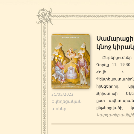
Սամարացի
կնոջ կիրա
Ընթերցումներ. 
Գործք 11. 19-30 
Հովհ. 4. 
Պենտեկոստարիո
հինգերորդ կի
Քրիստոսի Եկեղ
21/05/2022
ըստ ավետարա
Եկեղեցական
ընթերցվածի, կո
տոներ
Կարդացեք ավելի