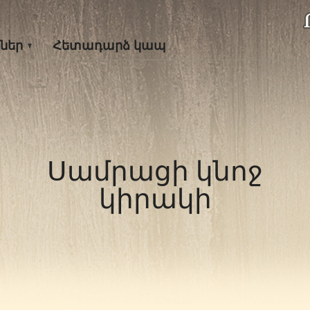
ներ
Հետադարձ կապ
Սամրացի կնոջ
կիրակի