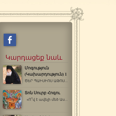
Կարդացեք նաև
Մոգություն
(Կախարդություն) 1
ԾԵՐ ՊԱԻՍԻՈՍ ԱԹՈՍԱՑԻ (1924-1994 թթ.) Մոգություն…
Տոն Սուրբ Հոգու
«Ո՞վ է ավելի մեծ Աստված, քան մեր…