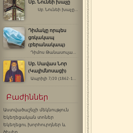
Սբ. Նունեի խաչը
Սբ. Նունեի խաչը, որը Վրաց…
Դիմակը որպես
ցռկակապ
(բերանակապ)
Դիմոս Թանասուլաս, փաստաբան, Հունաստան…
Սբ. Սավաս Նոր
(Կալիմնոսացի)
Ապրիլի 7/20 (1862-1948թթ.) Սբ. Սավասը…
Բաժիններ
Աստվածաշնչի մեկնություն
Եկեղեցական տոներ
Եկեղեցու խորհուրդներ և
ծեսեր