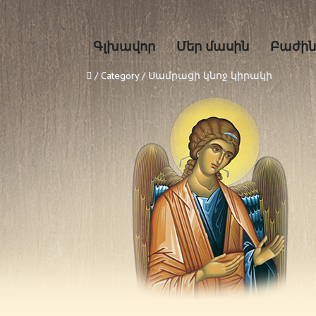
Գլխավոր
Մեր մասին
Բաժին
/ Category / Սամրացի կնոջ կիրակի