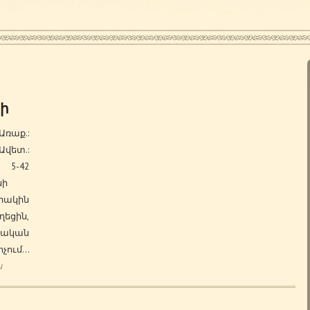
կի
Առաք.:
Ավետ.:
5-42
նի
րակին
եցին,
նական
չում…
ն