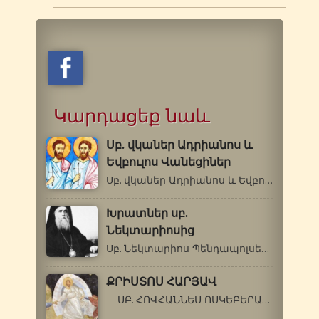
Կարդացեք նաև
Սբ. վկաներ Ադրիանոս և
Եվբուլոս Վանեցիներ
Սբ. վկաներ Ադրիանոս և Եվբուլոս Վանեցիներ…
Խրատներ սբ.
Նեկտարիոսից
Սբ. Նեկտարիոս Պենդապոլսեցի Տարորոշման1…
ՔՐԻՍՏՈՍ ՀԱՐՅԱՎ
ՍԲ. ՀՈՎՀԱՆՆԵՍ ՈՍԿԵԲԵՐԱՆ Եթե մեկը…