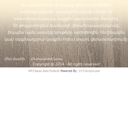
են պայմանով, որ դրանք վերարտադրվեն
ամբողջությամբ` առանց հապավումների եւ
www.orthodoxkyanq.org
կայքին պարտադիր հղումով:
Չի թույլատրվում մասնակի վերահրապարակումը,
ինչպես նաեւ առանց նյութերը ստեղծողին, հեղինակին
կամ սկզբնաղբյուր-կայքին հղում տալու վերարտադրումը:
Մեր մասին
Հետադարձ կապ
Copyright © 2014 - All rights reserved
WP2Social Auto Publish
Powered By :
XYZScripts.com