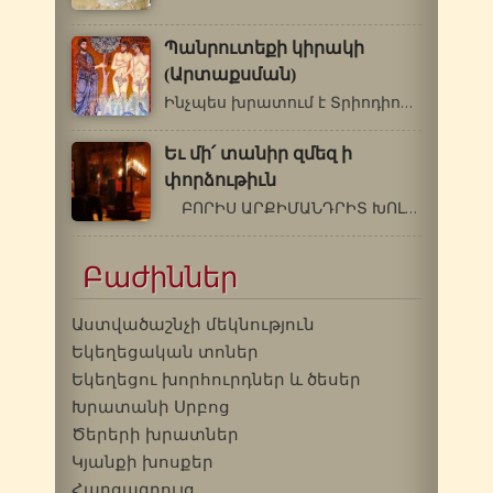
Պանրուտեքի կիրակի
(Արտաքսման)
Ինչպես խրատում է Տրիոդիոնը, մարդուն…
Եւ մի՛ տանիր զմեզ ի
փորձութիւն
ԲՈՐԻՍ ԱՐՔԻՄԱՆԴՐԻՏ ԽՈԼՉԵՎ(1895-1971թթ.)ԶՐՈՒՅՑՆԵՐ…
Բաժիններ
Աստվածաշնչի մեկնություն
Եկեղեցական տոներ
Եկեղեցու խորհուրդներ և ծեսեր
Խրատանի Սրբոց
Ծերերի խրատներ
Կյանքի խոսքեր
Հարցազրույց