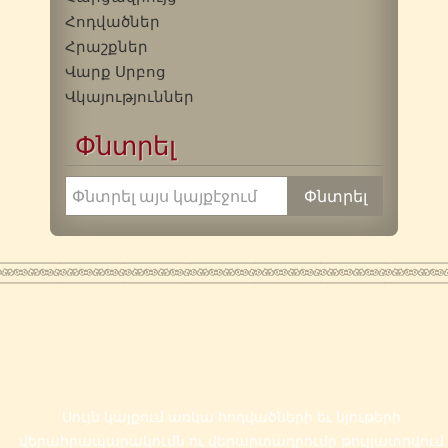
Հոդվածներ
Հրաշքներ
Վարք Սրբոց
Վկայություններ
Փնտրել
Սույն կայքում առկա հոդվածների եւ նյութերի
վերահրապարակումն ու վերարտադրումը թույլատրվում