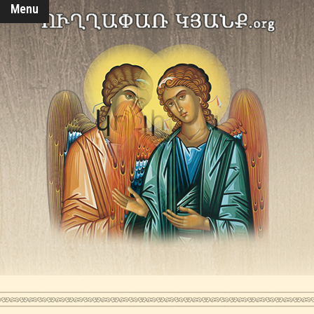
Menu
կուլիփա