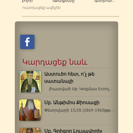
բոլոր մթերքները գաղտնի…
Կարդացեք ավելին
Կարդացեք նաև
Աստուծո հետ, ո՛չ թե
սատանայի
(հատված Սբ. Կոզմաս Էտոլացու…
Սբ. Անթիմոս Քիոսացի
Փետրվարի 15/28 (1869-1960թթ.) Սբ. Անթիմոս…
Սբ. Գրիգոր Լուսավորիչ