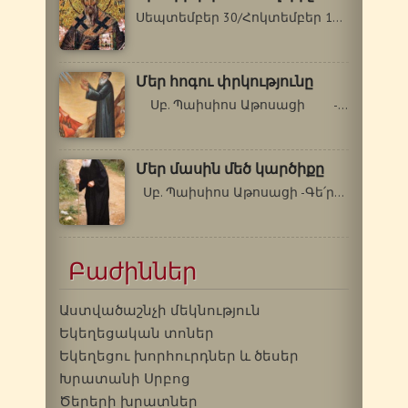
Սեպտեմբեր 30/Հոկտեմբեր 13 Սուրբ Գրիգոր…
Մեր հոգու փրկությունը
Սբ. Պաիսիոս Աթոսացի -Գե՛րոնդա,…
Մեր մասին մեծ կարծիքը
Սբ. Պաիսիոս Աթոսացի -Գե՛րոնդա, ինչու՞…
Բաժիններ
Աստվածաշնչի մեկնություն
Եկեղեցական տոներ
Եկեղեցու խորհուրդներ և ծեսեր
Խրատանի Սրբոց
Ծերերի խրատներ