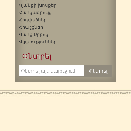
Կյանքի խոսքեր
Հարցազրույց
Հոդվածներ
Հրաշքներ
Վարք Սրբոց
Վկայություններ
Փնտրել