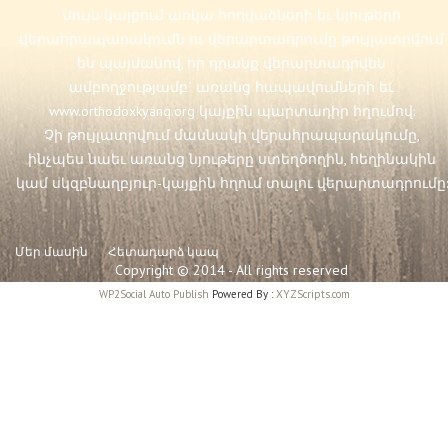
Սույն կայքում առկա հոդվածների եւ նյութերի
վերահրապարակումն ու վերարտադրումը թույլատրվում
են պայմանով, որ դրանք վերարտադրվեն
ամբողջությամբ` առանց հապավումների եւ
www.orthodoxkyanq.org
կայքին պարտադիր հղումով:
Չի թույլատրվում մասնակի վերահրապարակումը,
ինչպես նաեւ առանց նյութերը ստեղծողին, հեղինակին
կամ սկզբնաղբյուր-կայքին հղում տալու վերարտադրումը:
Մեր մասին
Հետադարձ կապ
Copyright © 2014 - All rights reserved
WP2Social Auto Publish
Powered By :
XYZScripts.com