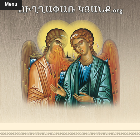
Menu
դևեր