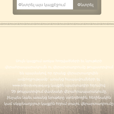
Սույն կայքում առկա հոդվածների եւ նյութերի
վերահրապարակումն ու վերարտադրումը թույլատրվում
են պայմանով, որ դրանք վերարտադրվեն
ամբողջությամբ` առանց հապավումների եւ
www.orthodoxkyanq.org
կայքին պարտադիր հղումով:
Չի թույլատրվում մասնակի վերահրապարակումը,
ինչպես նաեւ առանց նյութերը ստեղծողին, հեղինակին
կամ սկզբնաղբյուր-կայքին հղում տալու վերարտադրումը: