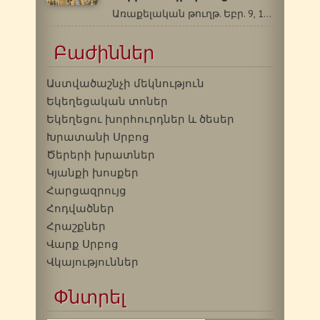
Առաքելական թուղթ. Եբր. 9, 11-14: Ավետարան.…
Բաժիններ
Աստվածաշնչի մեկնություն
Եկեղեցական տոներ
Եկեղեցու խորհուրդներ և ծեսեր
Խրատանի Սրբոց
Ծերերի խրատներ
Կյանքի խոսքեր
Հարցազրույց
Հոդվածներ
Հրաշքներ
Վարք Սրբոց
Վկայություններ
Փնտրել