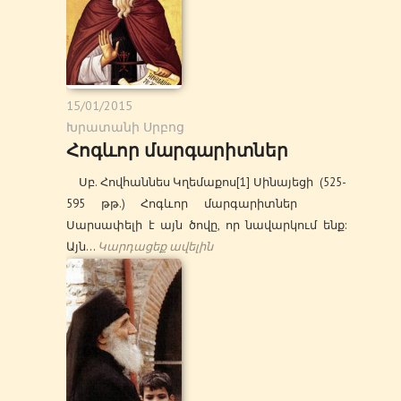
15/01/2015
Խրատանի Սրբոց
Հոգևոր մարգարիտներ
Սբ. Հովհաննես Կղեմաքոս[1] Սինայեցի (525-
595 թթ.) Հոգևոր մարգարիտներ
Սարսափելի է այն ծովը, որ նավարկում ենք:
Այն…
Կարդացեք ավելին