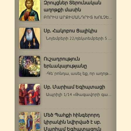
Զրույցներ Տերունական
աղոթքի մասին
ԲՈՐԻՍ ԱՐՔԻՄԱՆԴՐԻՏ ԽՈԼՉԵՎ (1895-1971) ԱՂՈԹՔԻ…
Սբ. Հակոբոս Ցալիկիս
Նոյեմբերի 22/դեկտեմբերի 5 (1920-1991թթ.)…
Ուշադրություն
երևակայությանը
-Գե΄րոնդա, ասել եք, որ աղոթքի ժամանակ…
Սբ. Մարիամ Եգիպտացի
Ապրիլի 1/14 «Թագավորի գաղտնիքը…
Մեծ Պահքի հինգերորդ
կիրակին նվիրված է սբ.
Մարիամ Եգիպտացուն