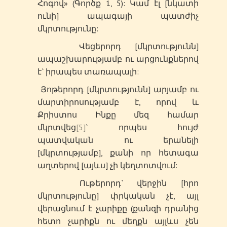
Հոգով» (Գործք 1, 5): Կամ էլ [նկատի
ունի] ապագայի պատժիչ
մկրտությունը:
Վեցերորդ [մկրտությունն]
ապաշխարությամբ ու արցունքներով
է` իրապես տառապալի:
Յոթերորդ [մկրտությունն] արյամբ ու
մարտիրոսությամբ է, որով և
Քրիստոս Ինքը մեզ համար
մկրտվեց
[5]
` որպես հույժ
պատվական ու երանելի
[մկրտությամբ], քանի որ հետագա
աղտերով [այևս] չի կեղտոտվում:
Ութերորդ` վերջին [հրո
մկրտությունը] փրկական չէ, այլ
վերացնում է չարիքը (քանզի դրանից
հետո չարիքն ու մեղքն այլևս չեն