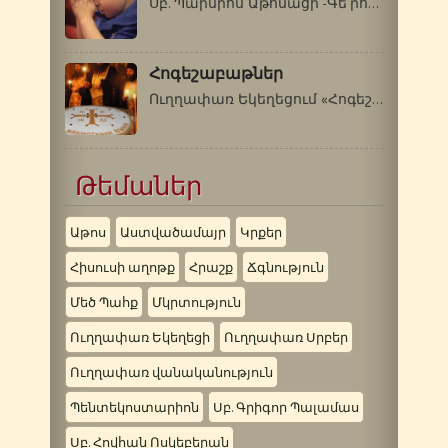
Սբ. Պաիսիոս Աթոսացի -Գե՛րոնդա, կլինի՞…
Հոգեշաբաթներ
Ուղղափառ Եկեղեցում «Հոգեշաբաթ» են…
Թեմաներ
Աթոս
Աստվածամայր
Կրքեր
Հիսուսի աղոթք
Հրաշք
Ճգնություն
Մեծ Պահք
Մկրտություն
Ուղղափառ Եկեղեցի
Ուղղափառ Սրբեր
Ուղղափառ վանականություն
Պենտեկոստարիոն
Սբ. Գրիգոր Պալամաս
Սբ. Հովհան Ոսկեբերան