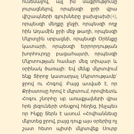
ունենալով, այլ իմ մաքրությունը
յուրացնելով, որպեսզի ջրի վրա
վիշապների գլուխները ջախջախի
[4]
,
որպեսզի մեղքը ջնջի, որպեսզի ողջ
հին Ադամին ջրի մեջ թաղի, որպեսզի
Մկրտչին սրբացնի, որպեսզի Օրենքը
կատարի, որպեսզի Երրորդության
խորհուրդը բացահայտի, որպեսզի
Մկրտության համար մեզ տիպար և
օրինակ ծառայի: Եվ մենք մկրտվում
ենք Տիրոջ կատարյալ Մկրտությամբ`
ջրով ու Հոգով: Բայց ասված է, որ
Քրիստոսը հրով է մկրտում, որովհետև
Հոգու շնորհը սբ. առաքյալների վրա
հրե լեզուների տեսքով հեղեց, ինչպես
որ Ինքը Տերն է ասում. «Հովհաննեսը
մկրտեց ջրով, բայց դուք այս օրերից ոչ
շատ հետո պիտի մկրտվեք Սուրբ