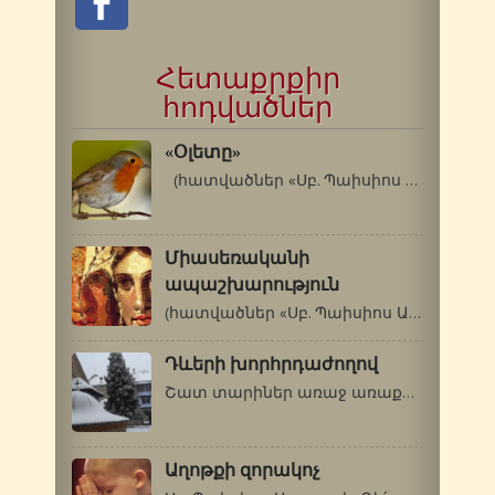
Հետաքրքիր
հոդվածներ
«Օլետը»
(հատվածներ «Սբ. Պաիսիոս Աթոսացու…
Միասեռականի
ապաշխարություն
(հատվածներ «Սբ. Պաիսիոս Աթոսացու…
Դևերի խորհրդաժողով
Շատ տարիներ առաջ առաքինի մի Խոստովանահայր…
Աղոթքի զորակոչ