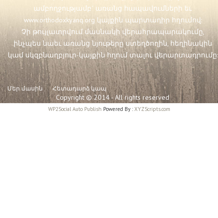
ամբողջությամբ` առանց հապավումների եւ
www.orthodoxkyanq.org
կայքին պարտադիր հղումով:
Չի թույլատրվում մասնակի վերահրապարակումը,
ինչպես նաեւ առանց նյութերը ստեղծողին, հեղինակին
կամ սկզբնաղբյուր-կայքին հղում տալու վերարտադրումը:
Մեր մասին
Հետադարձ կապ
Copyright © 2014 - All rights reserved
WP2Social Auto Publish
Powered By :
XYZScripts.com