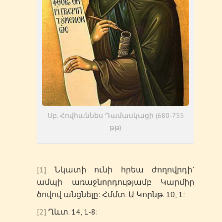
Սբ. Հովհաննես Դամասկացի (680-755
թթ)
[1]
Նկատի ունի հրեա ժողովրդի`
ամպի առաջնորդությամբ Կարմիր
ծովով անցնելը: Հմմտ. Ա Կորնթ. 10, 1:
[2]
Ղևտ. 14, 1-8: