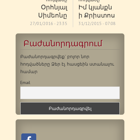
Օրհնյալ
Իմ կյանքն
Սիմեոնը
ի Քրիստոս
27/01/2016 - 23:35
31/12/2015 - 07:08
Բաժանորդագրում
Բաժանորդագրվեք` բոլոր նոր
հոդվածները Ձեր էլ. հասցեին ստանալու
համար
Email