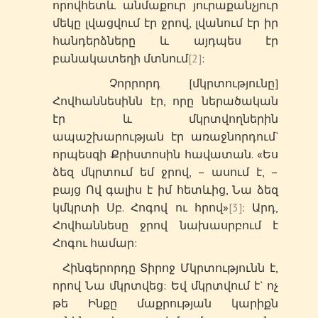
որովհետև անմաքուր յուրաքանչյուր
մեկը լվացվում էր ջրով, լվանում էր իր
հանդերձները և այդպես էր
բանակատեղի մտնում
[2]
:
Չորրորդ [մկրտությունը]
Հովհաննեսինն էր, որը ներածական
էր և մկրտվողներին
ապաշխարության էր առաջնորդում`
որպեսզի Քրիստոսին հավատան. «Ես
ձեզ մկրտում եմ ջրով, – ասում է, –
բայց Ով գալիս է իմ հետևից, Նա ձեզ
կմկրտի Սբ. Հոգով ու հրով»
[3]
: Արդ,
Հովհաննեսը ջրով նախասրբում է
Հոգու համար:
Հինգերորդը Տիրոջ Մկրտությունն է,
որով Նա մկրտվեց: Եվ մկրտվում է` ոչ
թե Ինքը մաքրության կարիքն