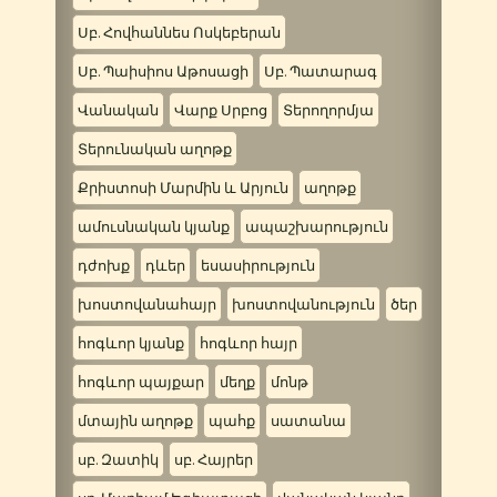
Սբ. Հովհաննես Ոսկեբերան
Սբ. Պաիսիոս Աթոսացի
Սբ. Պատարագ
Վանական
Վարք Սրբոց
Տերողորմյա
Տերունական աղոթք
Քրիստոսի Մարմին և Արյուն
աղոթք
ամուսնական կյանք
ապաշխարություն
դժոխք
դևեր
եսասիրություն
խոստովանահայր
խոստովանություն
ծեր
հոգևոր կյանք
հոգևոր հայր
հոգևոր պայքար
մեղք
մոնթ
մտային աղոթք
պահք
սատանա
սբ. Զատիկ
սբ. Հայրեր