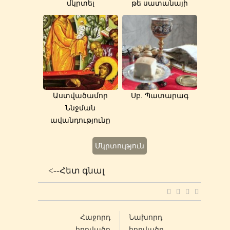
մկրտել
թե սատանայի
Աստվածամոր
Սբ. Պատարագ
Ննջման
ավանդությունը
Մկրտություն
<--Հետ գնալ
Հաջորդ
Նախորդ
հոդվածը
հոդվածը