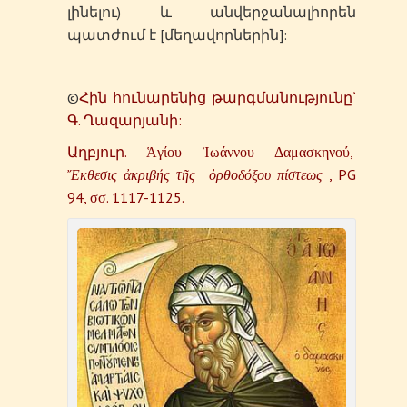
լինելու) և անվերջանալիորեն
պատժում է [մեղավորներին]:
©
Հին հունարենից թարգմանությունը`
Գ. Ղազարյանի:
Աղբյուր. Ἁγίου Ἰωάννου Δαμασκηνού,
Ἔκθεσις
ἀκριβής
τῆς
ὀρθοδόξου
πίστεως
, PG
94, σσ. 1117-1125.