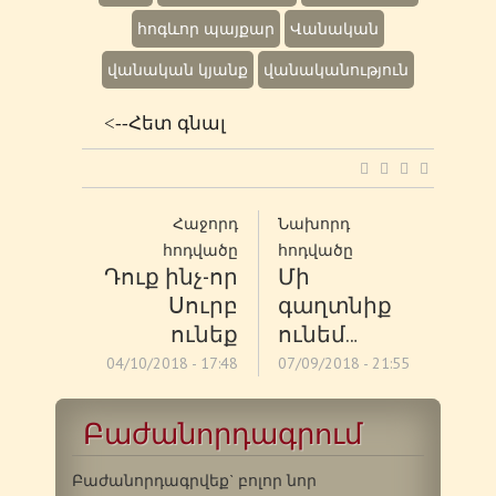
հոգևոր պայքար
Վանական
վանական կյանք
վանականություն
<--Հետ գնալ
Հաջորդ
Նախորդ
հոդվածը
հոդվածը
Դուք ինչ-որ
Մի
Սուրբ
գաղտնիք
ունեք
ունեմ…
04/10/2018 - 17:48
07/09/2018 - 21:55
Բաժանորդագրում
Բաժանորդագրվեք` բոլոր նոր