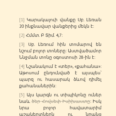
[1]
Կարակալուի վանքը Սբ. Լեռան
20 ինքնավար վանքերից մեկն է:
[2]
Հմմտ. Բ Տիմ. 4,7:
[3]
Սբ. Լեռում հին տոմարով են
նշում բոլոր տոները: Աստվածամոր
Ննջման տոնը օգոստոսի 28-ին է:
[4]
Նշանակում է «տեր», «քահանա»:
Աթոսում ընդունված է այսպես՝
պարզ ու հասարակ ձևով դիմել
քահանաներին:
[5]
Այս կարգն ու տիպիկոնը ուներ
նաև
ծեր Հովսեփ Իսիխաստը
: Իսկ
նրա բոլոր հավատարիմ
աշակերտներն ու նրանց