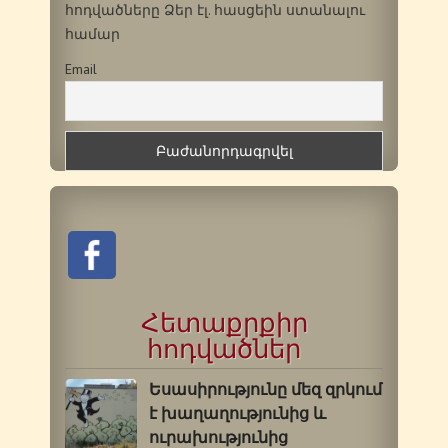
հոդվածները Ձեր էլ. հասցեին ստանալու
համար
Email
Հետաքրքիր
հոդվածներ
Եսասիրությունը մեզ զրկում
է խաղաղությունից և
ուրախությունից