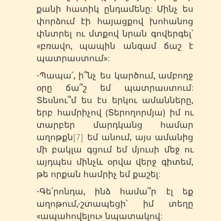
քանի հատիկ ընդամենը: Մինչ ես
փորձում էի հայացքով խոհանոց
փնտրել ու մտքով նրան գովերգել՝
«բռավո, պապին անգամ ճաշ է
պատրաստում»:
-Պապա՛, ի՞նչ ես կարծում, ամբողջ
օրը ճա՞շ եմ պատրաստում:
Տեսնու՞մ ես էս երկու ամանները,
երբ համրիչով (Տերողորմյա) իմ ու
տարբեր մարդկանց համար
աղոթքն
[7]
եմ անում, այս ամանից
մի բակլա գցում եմ մյուսի մեջ ու
այդպես մինչև օրվա վերջ գիտեմ,
թե որքան համրիչ եմ քաշել:
-Գե՛րոնդա, ինձ համա՞ր էլ եք
աղոթում,-շտապեցի՝ իմ տեղը
«ապահովելու» նպատակով: