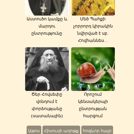
Աստուծո կամքը և
Մեծ Պահքի
մարդու
չորրորդ կիրակին
ընտրությունը
նվիրված է սբ.
Հովհաննես...
Ծեր Հովսեփը
Որոշում
վռնդում է
կենսակերպի
փորձությանը
ընտրության
(սատանային)
հարցում
Աթոս
Հիսուսի աղոթք
հոգևոր հայր