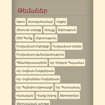
Թեմաներ
Աթոս
Աստվածամայր
Կրքեր
Հիսուսի աղոթք
Հրաշք
Ճգնություն
Մեծ Պահք
Մկրտություն
Ուղղափառ Եկեղեցի
Ուղղափառ Սրբեր
Ուղղափառ վանականություն
Պենտեկոստարիոն
Սբ. Գրիգոր Պալամաս
Սբ. Հովհան Ոսկեբերան
Սբ. Հովհաննես Ոսկեբերան
Սբ. Պաիսիոս Աթոսացի
Սբ. Պատարագ
Վանական
Վարք Սրբոց
Տերողորմյա
Տերունական աղոթք