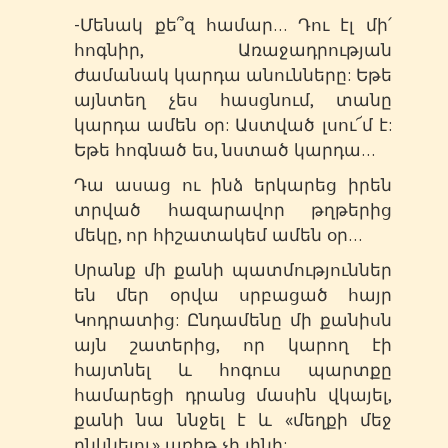
-Մենակ քե՞զ համար… Դու էլ մի՛
հոգնիր, Առաջադրության
ժամանակ կարդա անունները: Եթե
այնտեղ չես հասցնում, տանը
կարդա ամեն օր: Աստված լսու՜մ է:
Եթե հոգնած ես, նստած կարդա…
Դա ասաց ու ինձ երկարեց իրեն
տրված հազարավոր թղթերից
մեկը, որ հիշատակեմ ամեն օր…
Սրանք մի քանի պատմություններ
են մեր օրվա սրբացած հայր
Կոդրատից: Ընդամենը մի քանիսն
այն շատերից, որ կարող էի
հայտնել և հոգուս պարտքը
համարեցի դրանց մասին վկայել,
քանի նա ննջել է և «մեղքի մեջ
ընկնելու» առիթ չի լինի: