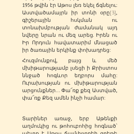
1956 թվին էր Աթոս լեռ եկել ճգնելու:
Աստվածամայրն իր տոնի օրը
[3]
,
գիշերային հսկման ու
տոնախմբության ժամանակ այդ
նվերը նրան ու մեզ արեց. Իրեն ու
Իր Որդուն հավատարիմ մնացած
իր ծառային երկինք փոխադրեց:
Հուզմունքով, բայց և մեծ
մխիթարությամբ լսեցի ի Քրիստոս
ննջած հոգևոր եղբորս մահը:
Ուրախության ու մխիթարության
արցունքներ… Փա՜ռք քեզ Աստված,
փա՜ռք Քեզ ամեն ինչի համար:
Տարիներ առաջ, երբ Աթենքի
աղմուկից ու թոհուբոհից հոգնած՝
պետք է Աթոս ճամփորդեի գրեթե