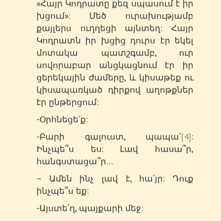
«Հայր Կոդրատը քեզ սպասում է իր
խցում»: Մեծ ուրախությամբ
քայլերս ուղղեցի այնտեղ: Հայր
Կոդրատն իր խցից դուրս էր եկել
մոտակա պատշգամբ, ուր
սովորաբար անցկացնում էր իր
ցերեկային ժամերը, և կիսաթեք ու
կիսապառկած դիրքով աղոթքներ
էր ընթերցում:
-Օրհնեցե՛ք:
-Բարի գալուստ, պապա՛
[4]
:
Ինչպե՞ս ես: Լավ հասա՞ր,
հանգստացա՞ր…
– Ամեն ինչ լավ է, հա՛յր: Դուք
ինչպե՞ս եք:
-Այստե՛ղ, պայքարի մեջ: