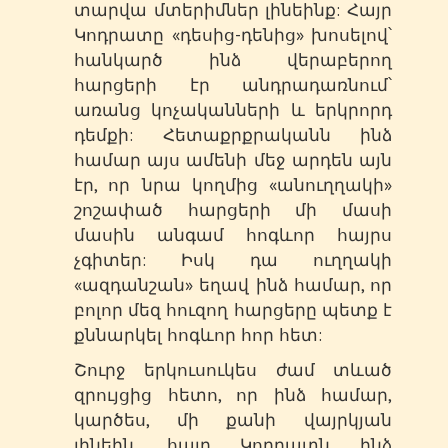
տարվա մտերիմներ լինեինք: Հայր
Կոդրատը «դեսից-դենից» խոսելով՝
հանկարծ ինձ վերաբերող
հարցերի էր անդրադառնում՝
առանց կոչականների և երկրորդ
դեմքի: Հետաքրքրականն ինձ
համար այս ամենի մեջ արդեն այն
էր, որ նրա կողմից «անուղղակի»
շոշափած հարցերի մի մասի
մասին անգամ հոգևոր հայրս
չգիտեր: Իսկ դա ուղղակի
«ազդանշան» եղավ ինձ համար, որ
բոլոր մեզ հուզող հարցերը պետք է
քննարկել հոգևոր հոր հետ:
Շուրջ երկուսուկես ժամ տևած
զրույցից հետո, որ ինձ համար,
կարծես, մի քանի վայրկյան
լինեին, հայր Կոդրատն ինձ