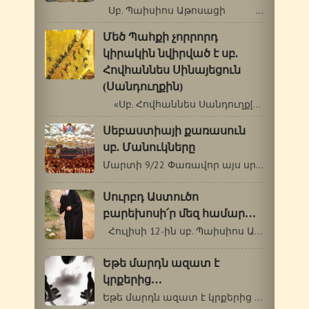
Սբ. Պաիսիոս Աթոսացի …
Մեծ Պահքի չորրորդ
կիրակին նվիրված է սբ.
Հովհաննես Սինայեցուն
(Սանդուղքին)
«Սբ. Հովհաննես Սանդուղք[1]: Ո՞վ …
Սեբաստիայի քառասուն
սբ. Մանուկները
Մարտի 9/22 Փառավոր այս սրբերը` Սեբաստիայի…
Սուրբդ Աստուծո
բարեխոսի՛ր մեզ համար…
Հուլիսի 12-ին սբ. Պաիսիոս Աթոսացու…
Եթե մարդն ազատ է
կրքերից…
Եթե մարդն ազատ է կրքերից ու վատ սովորություններից,…