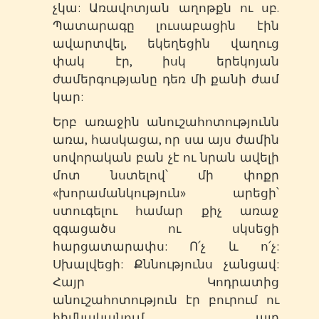
չկա: Առավոտյան աղոթքն ու սբ.
Պատարագը լուսաբացին էին
ավարտվել, եկեղեցին վաղուց
փակ էր, իսկ երեկոյան
ժամերգությանը դեռ մի քանի ժամ
կար:
Երբ առաջին անուշահոտությունն
առա, հասկացա, որ սա այս ժամին
սովորական բան չէ ու նրան ավելի
մոտ նստելով՝ մի փոքր
«խորամանկություն» արեցի՝
ստուգելու համար քիչ առաջ
զգացածս ու սկսեցի
հարցատարափս: Ո՛չ և ո՛չ:
Սխալվեցի: Քննությունս չանցավ:
Հայր Կոդրատից
անուշահոտություն էր բուրում ու
հիմնականում այդ