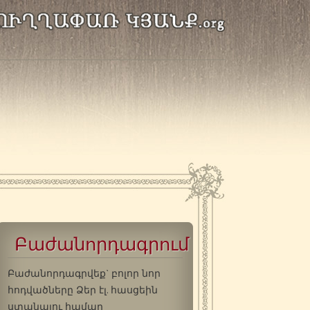
Բաժանորդագրում
Բաժանորդագրվեք` բոլոր նոր
հոդվածները Ձեր էլ. հասցեին
ստանալու համար