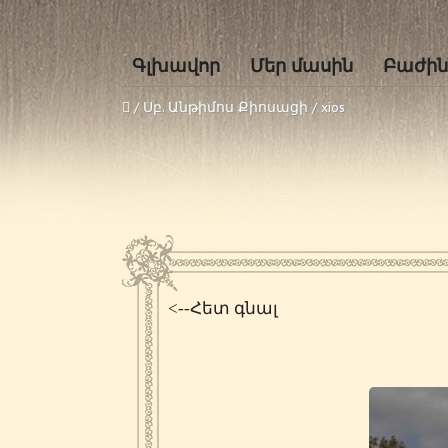
Գլխավոր
Մեր մասին
Բաժին
/
Սբ. Անթիմոս Քիոսացի
/
xios
<--Հետ գնալ