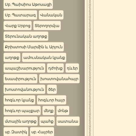
Սբ. Պաիսիոս Աթոսացի
Սբ. Պատարագ
Վանական
Վարք Սրբոց
Տերողորմյա
Տերունական աղոթք
Քրիստոսի Մարմին և Արյուն
աղոթք
ամուսնական կյանք
ապաշխարություն
դժոխք
դևեր
եսասիրություն
խոստովանահայր
խոստովանություն
ծեր
հոգևոր կյանք
հոգևոր հայր
հոգևոր պայքար
մեղք
մոնթ
մտային աղոթք
պահք
սատանա
սբ. Զատիկ
սբ. Հայրեր