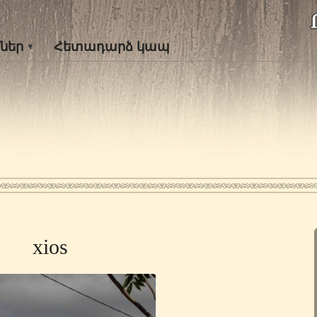
ներ
Հետադարձ կապ
xios