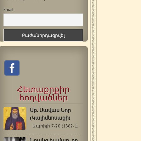
Email
Հետաքրքիր
հոդվածներ
Սբ. Սավաս Նոր
(Կալիմնոսացի)
Ապրիլի 7/20 (1862-1948թթ.) Սբ. Սավասը…
Նրանց համար, որ