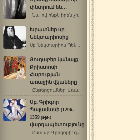
փնտրում են…
Նա, ով ինքն իրեն չի ճանաչում, ո՛չ…
Խրատներ սբ.
Նեկտարիոսից
Սբ. Նեկտարիոս Պենդապոլսեցի Տարորոշման1…
Յուղաբեր կանայք`
Քրիստոսի
Հարության
առաջին վկաները
Ընթերցումներ. Առաք.: Գործք 6. 1-7:…
Սբ. Գրիգոր
Պալամասի (1296-
1359 թթ.)
վարդապետությունը
Ըստ սբ. Գրիգորի` գոյություն ունեն…