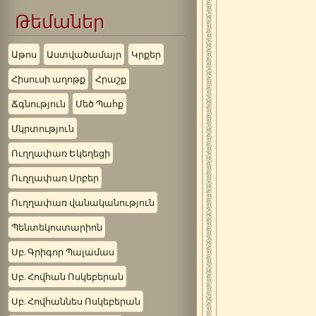
Թեմաներ
Աթոս
Աստվածամայր
Կրքեր
Հիսուսի աղոթք
Հրաշք
Ճգնություն
Մեծ Պահք
Մկրտություն
Ուղղափառ Եկեղեցի
Ուղղափառ Սրբեր
Ուղղափառ վանականություն
Պենտեկոստարիոն
Սբ. Գրիգոր Պալամաս
Սբ. Հովհան Ոսկեբերան
Սբ. Հովհաննես Ոսկեբերան