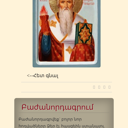
<--Հետ գնալ
Բաժանորդագրում
Բաժանորդագրվեք` բոլոր նոր
հոդվածները Ձեր էլ. հասցեին ստանալու