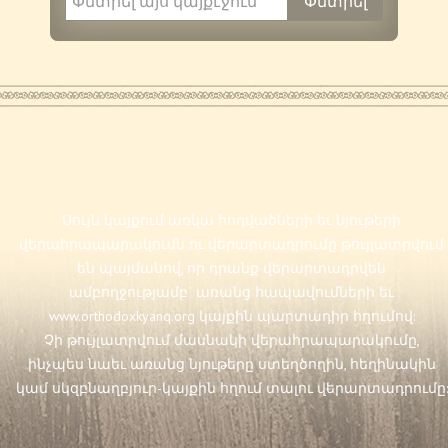
Սույն կայքում առկա հոդվածների եւ նյութերի
վերահրապարակումն ու վերարտադրումը թույլատրվում
են պայմանով, որ դրանք վերարտադրվեն
ամբողջությամբ` առանց հապավումների եւ
www.orthodoxkyanq.org
կայքին պարտադիր հղումով:
Չի թույլատրվում մասնակի վերահրապարակումը,
ինչպես նաեւ առանց նյութերը ստեղծողին, հեղինակին
կամ սկզբնաղբյուր-կայքին հղում տալու վերարտադրումը: