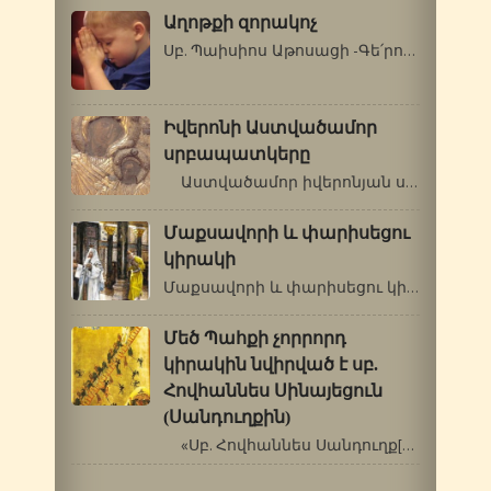
Աղոթքի զորակոչ
Սբ. Պաիսիոս Աթոսացի -Գե՛րոնդա, կլինի՞…
Իվերոնի Աստվածամոր
սրբապատկերը
Աստվածամոր իվերոնյան սրբապատկերի…
Մաքսավորի և փարիսեցու
կիրակի
Մաքսավորի և փարիսեցու կիրակի Մեծ…
Մեծ Պահքի չորրորդ
կիրակին նվիրված է սբ.
Հովհաննես Սինայեցուն
(Սանդուղքին)
«Սբ. Հովհաննես Սանդուղք[1]: Ո՞վ …