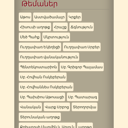
Թեմաներ
Աթոս
Աստվածամայր
Կրքեր
Հիսուսի աղոթք
Հրաշք
Ճգնություն
Մեծ Պահք
Մկրտություն
Ուղղափառ Եկեղեցի
Ուղղափառ Սրբեր
Ուղղափառ վանականություն
Պենտեկոստարիոն
Սբ. Գրիգոր Պալամաս
Սբ. Հովհան Ոսկեբերան
Սբ. Հովհաննես Ոսկեբերան
Սբ. Պաիսիոս Աթոսացի
Սբ. Պատարագ
Վանական
Վարք Սրբոց
Տերողորմյա
Տերունական աղոթք
Քրիստոսի Մարմին և Արյուն
աղոթք