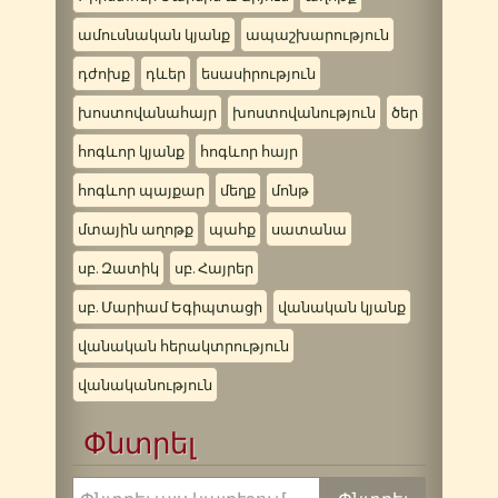
ամուսնական կյանք
ապաշխարություն
դժոխք
դևեր
եսասիրություն
խոստովանահայր
խոստովանություն
ծեր
հոգևոր կյանք
հոգևոր հայր
հոգևոր պայքար
մեղք
մոնթ
մտային աղոթք
պահք
սատանա
սբ. Զատիկ
սբ. Հայրեր
սբ. Մարիամ Եգիպտացի
վանական կյանք
վանական հերակտրություն
վանականություն
Փնտրել