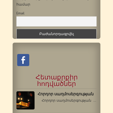
համար
Email
Հետաքրքիր
հոդվածներ
Հորդոր սաղմոսերգության
Հորդոր սաղմոսերգության Որևէ…