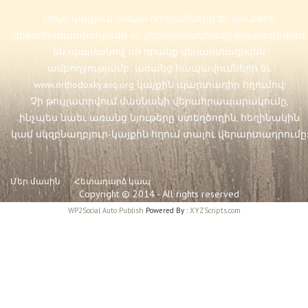
Սույն կայքում առկա հոդվածների եւ նյութերի
վերահրապարակումն ու վերարտադրումը թույլատրվում
են պայմանով, որ դրանք վերարտադրվեն
ամբողջությամբ` առանց հապավումների եւ
www.orthodoxkyanq.org
կայքին պարտադիր հղումով:
Չի թույլատրվում մասնակի վերահրապարակումը,
ինչպես նաեւ առանց նյութերը ստեղծողին, հեղինակին
կամ սկզբնաղբյուր-կայքին հղում տալու վերարտադրումը:
Մեր մասին
Հետադարձ կապ
Copyright © 2014 - All rights reserved
WP2Social Auto Publish
Powered By :
XYZScripts.com