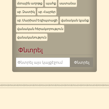
մտային աղոթք
պահք
սատանա
սբ. Զատիկ
սբ. Հայրեր
սբ. Մարիամ Եգիպտացի
վանական կյանք
վանական հերակտրություն
վանականություն
Փնտրել