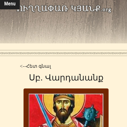
Menu
<--Հետ գնալ
Սբ. Վարդանանք