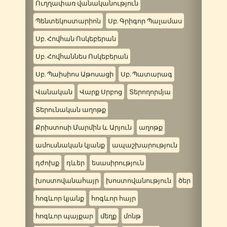
Ուղղափառ վանականություն
Պենտեկոստարիոն
Սբ. Գրիգոր Պալամաս
Սբ. Հովհան Ոսկեբերան
Սբ. Հովհաննես Ոսկեբերան
Սբ. Պաիսիոս Աթոսացի
Սբ. Պատարագ
Վանական
Վարք Սրբոց
Տերողորմյա
Տերունական աղոթք
Քրիստոսի Մարմին և Արյուն
աղոթք
ամուսնական կյանք
ապաշխարություն
դժոխք
դևեր
եսասիրություն
խոստովանահայր
խոստովանություն
ծեր
հոգևոր կյանք
հոգևոր հայր
հոգևոր պայքար
մեղք
մոնթ