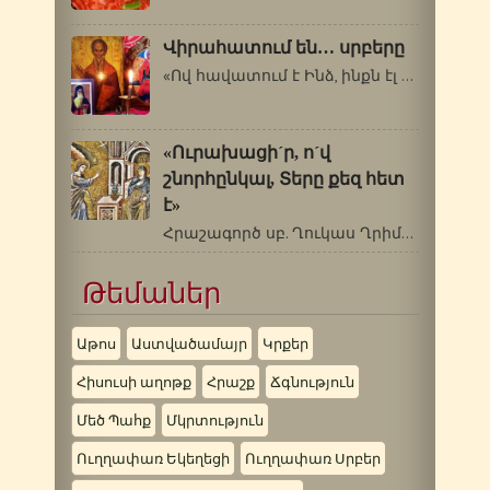
Վիրահատում են… սրբերը
«Ով հավատում է Ինձ, ինքն էլ կանի այն…
«Ուրախացի´ր, ո´վ
շնորհընկալ, Տերը քեզ հետ
է»
Հրաշագործ սբ. Ղուկաս Ղրիմեցի (1877-1961թթ.)…
Թեմաներ
Աթոս
Աստվածամայր
Կրքեր
Հիսուսի աղոթք
Հրաշք
Ճգնություն
Մեծ Պահք
Մկրտություն
Ուղղափառ Եկեղեցի
Ուղղափառ Սրբեր