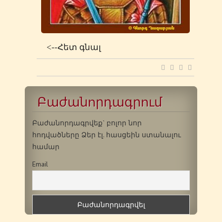
<--Հետ գնալ
Բաժանորդագրում
Բաժանորդագրվեք` բոլոր նոր
հոդվածները Ձեր էլ. հասցեին ստանալու
համար
Email