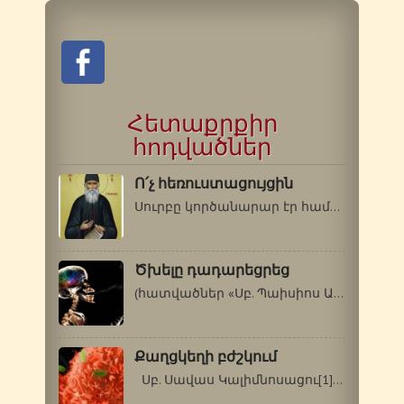
Հետաքրքիր
հոդվածներ
Ո՛չ հեռուստացույցին
Սուրբը կործանարար էր համարում հեռուստացույցի…
Ծխելը դադարեցրեց
(հատվածներ «Սբ. Պաիսիոս Աթոսացու…
Քաղցկեղի բժշկում
Սբ. Սավաս Կալիմնոսացու[1] բարեխոսությամբ…