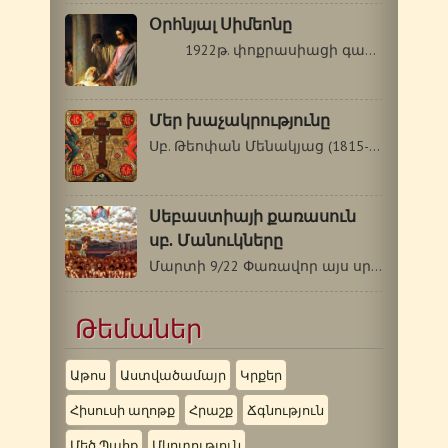
Օրհնյալ Սիմեոնը
1922թ. փոքրասիացի գաղթականների…
Մեր խաչակրությունը
Սբ. Թեոփան Մենակյաց (1815-1894 թթ.) …
Սեբաստիայի քառասուն
սբ. Մանուկները
Մարտի 9/22 Փառավոր այս սրբերը` Սեբաստիայի…
Թեմաներ
Աթոս
Աստվածամայր
Կրքեր
Հիսուսի աղոթք
Հրաշք
Ճգնություն
Մեծ Պահք
Մկրտություն