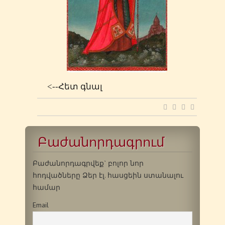
<--Հետ գնալ
Բաժանորդագրում
Բաժանորդագրվեք` բոլոր նոր
հոդվածները Ձեր էլ. հասցեին ստանալու
համար
Email