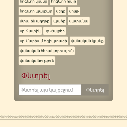
հոգևոր կյանք
հոգևոր հայր
հոգևոր պայքար
մեղք
մոնթ
մտային աղոթք
պահք
սատանա
սբ. Զատիկ
սբ. Հայրեր
սբ. Մարիամ Եգիպտացի
վանական կյանք
վանական հերակտրություն
վանականություն
Փնտրել