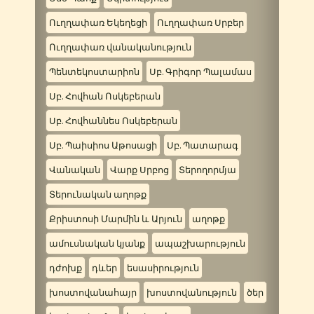
Ուղղափառ Եկեղեցի
Ուղղափառ Սրբեր
Ուղղափառ վանականություն
Պենտեկոստարիոն
Սբ. Գրիգոր Պալամաս
Սբ. Հովհան Ոսկեբերան
Սբ. Հովհաննես Ոսկեբերան
Սբ. Պաիսիոս Աթոսացի
Սբ. Պատարագ
Վանական
Վարք Սրբոց
Տերողորմյա
Տերունական աղոթք
Քրիստոսի Մարմին և Արյուն
աղոթք
ամուսնական կյանք
ապաշխարություն
դժոխք
դևեր
եսասիրություն
խոստովանահայր
խոստովանություն
ծեր