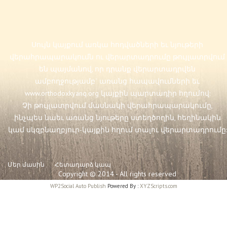
Սույն կայքում առկա հոդվածների եւ նյութերի
վերահրապարակումն ու վերարտադրումը թույլատրվում
են պայմանով, որ դրանք վերարտադրվեն
ամբողջությամբ` առանց հապավումների եւ
www.orthodoxkyanq.org
կայքին պարտադիր հղումով:
Չի թույլատրվում մասնակի վերահրապարակումը,
ինչպես նաեւ առանց նյութերը ստեղծողին, հեղինակին
կամ սկզբնաղբյուր-կայքին հղում տալու վերարտադրումը:
Մեր մասին
Հետադարձ կապ
Copyright © 2014 - All rights reserved
WP2Social Auto Publish
Powered By :
XYZScripts.com