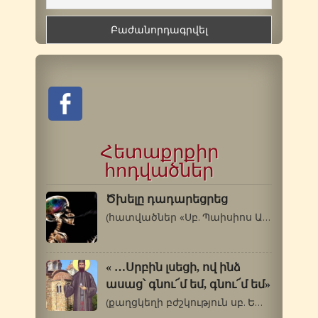
Հետաքրքիր
հոդվածներ
Ծխելը դադարեցրեց
(հատվածներ «Սբ. Պաիսիոս Աթոսացու…
« …Սրբին լսեցի, ով ինձ
ասաց՝ գնու՜մ եմ, գնու՜մ եմ»
(քաղցկեղի բժշկություն սբ. Եփրեմի…