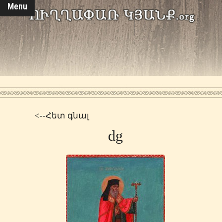
Menu
<--Հետ գնալ
dg