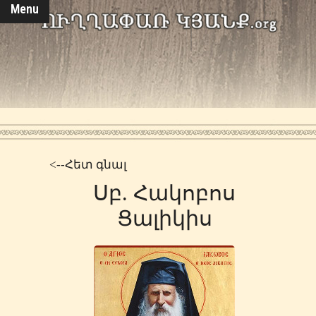
Menu
<--Հետ գնալ
Սբ. Հակոբոս
Ցալիկիս