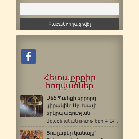
Հետաքրքիր
հոդվածներ
Մեծ Պահքի երրորդ
կիրակին` Սբ. Խաչի
երկրպագության
Առաքելական թուղթ. Եբր. 4, 14-5, 6: Ավետարան.…
Յուղաբեր կանայք`