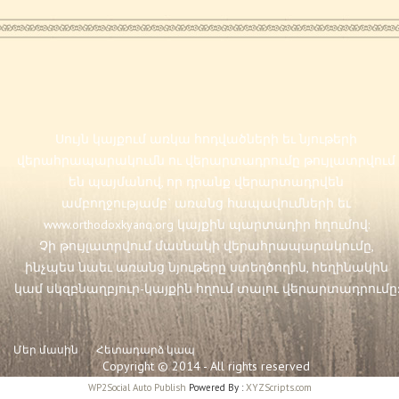
Սույն կայքում առկա հոդվածների եւ նյութերի
վերահրապարակումն ու վերարտադրումը թույլատրվում
են պայմանով, որ դրանք վերարտադրվեն
ամբողջությամբ` առանց հապավումների եւ
www.orthodoxkyanq.org
կայքին պարտադիր հղումով:
Չի թույլատրվում մասնակի վերահրապարակումը,
ինչպես նաեւ առանց նյութերը ստեղծողին, հեղինակին
կամ սկզբնաղբյուր-կայքին հղում տալու վերարտադրումը:
Մեր մասին
Հետադարձ կապ
Copyright © 2014 - All rights reserved
WP2Social Auto Publish
Powered By :
XYZScripts.com