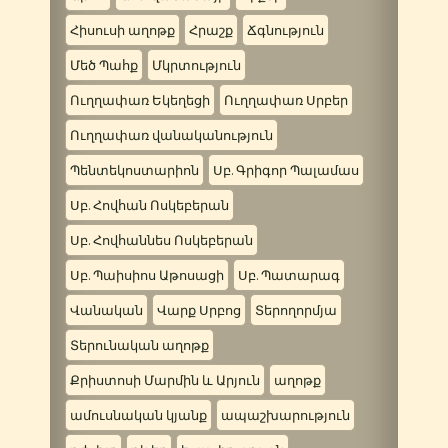
Հիսուսի աղոթք
Հրաշք
Ճգնություն
Մեծ Պահք
Մկրտություն
Ուղղափառ Եկեղեցի
Ուղղափառ Սրբեր
Ուղղափառ վանականություն
Պենտեկոստարիոն
Սբ. Գրիգոր Պալամաս
Սբ. Հովհան Ոսկեբերան
Սբ. Հովհաննես Ոսկեբերան
Սբ. Պաիսիոս Աթոսացի
Սբ. Պատարագ
Վանական
Վարք Սրբոց
Տերողորմյա
Տերունական աղոթք
Քրիստոսի Մարմին և Արյուն
աղոթք
ամուսնական կյանք
ապաշխարություն