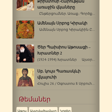
Քրիստոսի Հարության
առաջին վկաները
Ընթերցումներ. Առաք.: Գործք 6. 1-7:…
Ամենայն Սրբոց Կիրակի
Ամենայն Սրբոց Կիրակիին ԸՆդհանրական…
Ծեր Պաիսիոս Աթոսացի –
Խրատներ 2
(1924-1994) Խրատներ Այսօր եկել է Անտոն…
Սբ. կույս Պառասկևի
վկայուհի
Հուլիս 26 / Օգոստոս 8 Սրբուհի Պառասկևին…
Թեմաներ
Աթոս
Աստվածամայր
Կրքեր