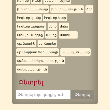
դժոխք
դևեր
եսասիրություն
խոստովանահայր
խոստովանություն
ծեր
հոգևոր կյանք
հոգևոր հայր
հոգևոր պայքար
մեղք
մոնթ
մտային աղոթք
պահք
սատանա
սբ. Զատիկ
սբ. Հայրեր
սբ. Մարիամ Եգիպտացի
վանական կյանք
վանական հերակտրություն
վանականություն
Փնտրել