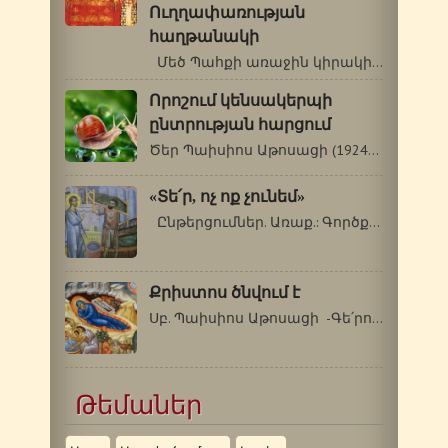
Ուղղափառության
հաղթանակի
Մեծ Պահքի առաջին կիրակի օրը Եկեղեցին…
Որոշում կենսակերպի
ընտրության հարցում
Ծեր Պաիսիոս Աթոսացի (1924-1994 թթ.) …
«Տե՛ր, ոչ ոք չունեմ»
Ընթերցումներ. Առաք.: Գործք 9. 32-42:…
Քրիստոս ծնվում է
Սբ. Պաիսիոս Աթոսացի -Գե՛րոնդա, Սբ.…
Թեմաներ