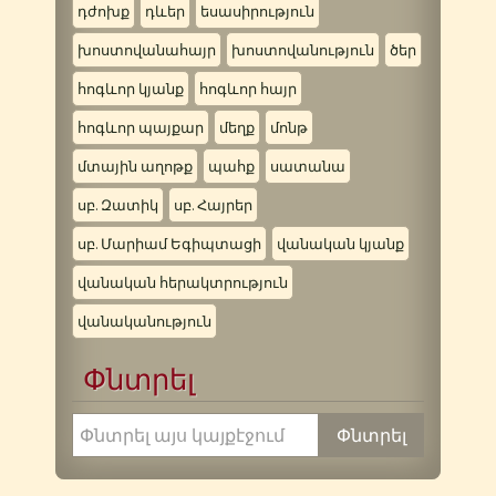
դժոխք
դևեր
եսասիրություն
խոստովանահայր
խոստովանություն
ծեր
հոգևոր կյանք
հոգևոր հայր
հոգևոր պայքար
մեղք
մոնթ
մտային աղոթք
պահք
սատանա
սբ. Զատիկ
սբ. Հայրեր
սբ. Մարիամ Եգիպտացի
վանական կյանք
վանական հերակտրություն
վանականություն
Փնտրել