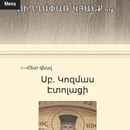
Menu
<--Հետ գնալ
Սբ. Կոզմաս
Էտոլացի