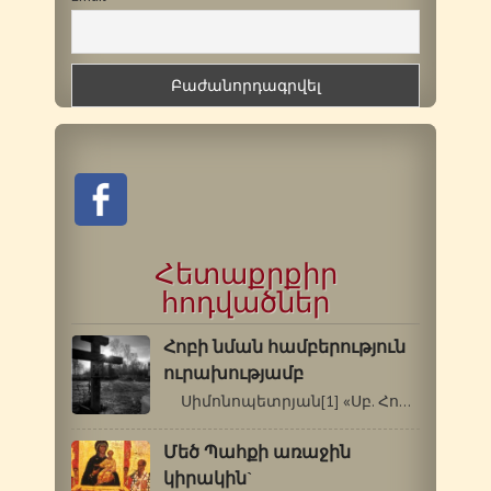
Հետաքրքիր
հոդվածներ
Հոբի նման համբերություն
ուրախությամբ
Սիմոնոպետրյան[1] «Սբ. Հովհաննես…
Մեծ Պահքի առաջին
կիրակին`