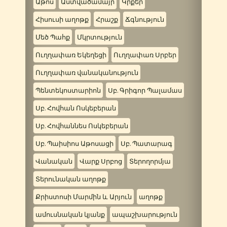
Աթոս
Աստվածամայր
Կրքեր
Հիսուսի աղոթք
Հրաշք
Ճգնություն
Մեծ Պահք
Մկրտություն
Ուղղափառ Եկեղեցի
Ուղղափառ Սրբեր
Ուղղափառ վանականություն
Պենտեկոստարիոն
Սբ. Գրիգոր Պալամաս
Սբ. Հովհան Ոսկեբերան
Սբ. Հովհաննես Ոսկեբերան
Սբ. Պաիսիոս Աթոսացի
Սբ. Պատարագ
Վանական
Վարք Սրբոց
Տերողորմյա
Տերունական աղոթք
Քրիստոսի Մարմին և Արյուն
աղոթք
ամուսնական կյանք
ապաշխարություն