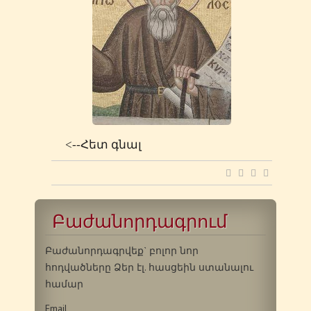
<--Հետ գնալ
Բաժանորդագրում
Բաժանորդագրվեք` բոլոր նոր
հոդվածները Ձեր էլ. հասցեին ստանալու
համար
Email