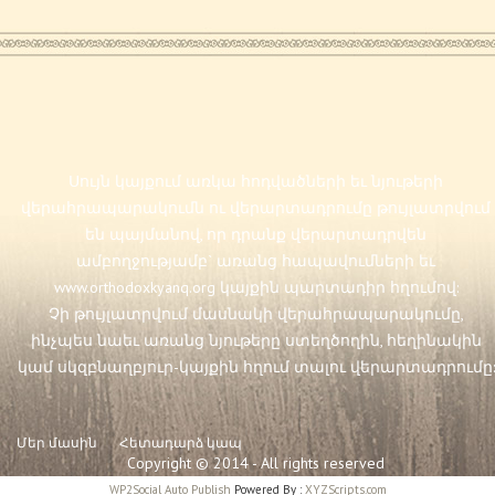
Սույն կայքում առկա հոդվածների եւ նյութերի
վերահրապարակումն ու վերարտադրումը թույլատրվում
են պայմանով, որ դրանք վերարտադրվեն
ամբողջությամբ` առանց հապավումների եւ
www.orthodoxkyanq.org
կայքին պարտադիր հղումով:
Չի թույլատրվում մասնակի վերահրապարակումը,
ինչպես նաեւ առանց նյութերը ստեղծողին, հեղինակին
կամ սկզբնաղբյուր-կայքին հղում տալու վերարտադրումը:
Մեր մասին
Հետադարձ կապ
Copyright © 2014 - All rights reserved
WP2Social Auto Publish
Powered By :
XYZScripts.com