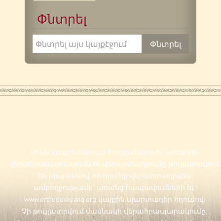
Փնտրել
Սույն կայքում առկա հոդվածների եւ նյութերի
վերահրապարակումն ու վերարտադրումը թույլատրվում
են պայմանով, որ դրանք վերարտադրվեն
ամբողջությամբ` առանց հապավումների եւ
www.orthodoxkyanq.org
կայքին պարտադիր հղումով:
Չի թույլատրվում մասնակի վերահրապարակումը,