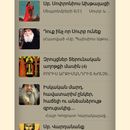
Սբ. Սոփրոնիոս Ախթալացի
Սեպտեմբերի 8/21 Սուրբ և Աստվածակիր…
Դուք ինչ-որ Սուրբ ունեք
(Հատված «Սբ. Պաիսիոս Աթոսացու վարքն…
Զրույցներ Տերունական
աղոթքի մասին (4)
ԲՈՐԻՍ ԱՐՔԻՄԱՆԴՐԻՏ ԽՈԼՉԵՎ (1895-1971 թթ.)…
Իսկական մարդ,
հավատարիմ ընկեր,
հաճելի ու անձանձրույթ
զրուցակից…
Հայր Կոդրատ Կարակալացի[1] (1931-†…
Սբ. Վարդանանք