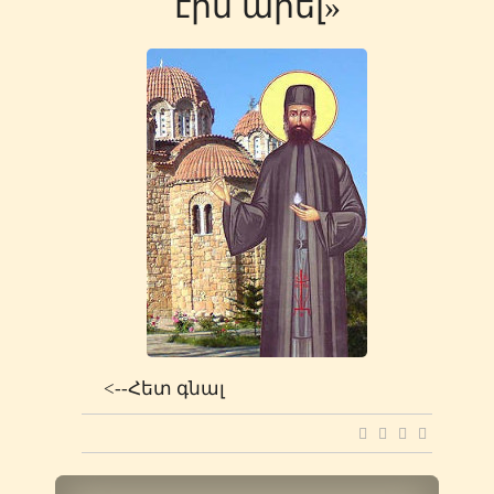
էին արել»
<--Հետ գնալ