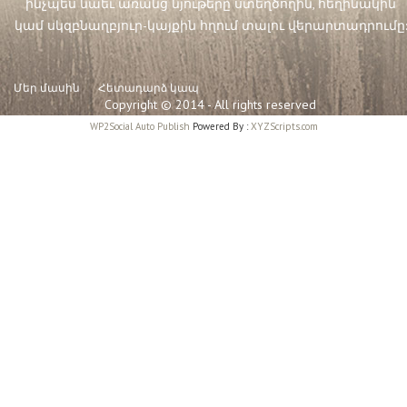
ինչպես նաեւ առանց նյութերը ստեղծողին, հեղինակին
կամ սկզբնաղբյուր-կայքին հղում տալու վերարտադրումը:
Մեր մասին
Հետադարձ կապ
Copyright © 2014 - All rights reserved
WP2Social Auto Publish
Powered By :
XYZScripts.com