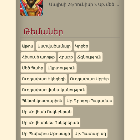
Մայիսի 26/հունիսի 8 Սբ. մեծ վկա Վարդանը…
Թեմաներ
Աթոս
Աստվածամայր
Կրքեր
Հիսուսի աղոթք
Հրաշք
Ճգնություն
Մեծ Պահք
Մկրտություն
Ուղղափառ Եկեղեցի
Ուղղափառ Սրբեր
Ուղղափառ վանականություն
Պենտեկոստարիոն
Սբ. Գրիգոր Պալամաս
Սբ. Հովհան Ոսկեբերան
Սբ. Հովհաննես Ոսկեբերան
Սբ. Պաիսիոս Աթոսացի
Սբ. Պատարագ