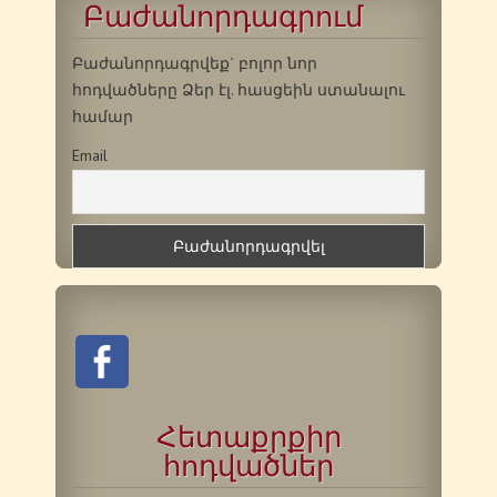
Բաժանորդագրում
Բաժանորդագրվեք` բոլոր նոր
հոդվածները Ձեր էլ. հասցեին ստանալու
համար
Email
Հետաքրքիր
հոդվածներ