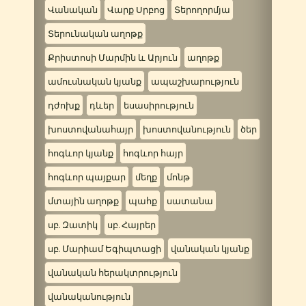
Վանական
Վարք Սրբոց
Տերողորմյա
Տերունական աղոթք
Քրիստոսի Մարմին և Արյուն
աղոթք
ամուսնական կյանք
ապաշխարություն
դժոխք
դևեր
եսասիրություն
խոստովանահայր
խոստովանություն
ծեր
հոգևոր կյանք
հոգևոր հայր
հոգևոր պայքար
մեղք
մոնթ
մտային աղոթք
պահք
սատանա
սբ. Զատիկ
սբ. Հայրեր
սբ. Մարիամ Եգիպտացի
վանական կյանք
վանական հերակտրություն
վանականություն