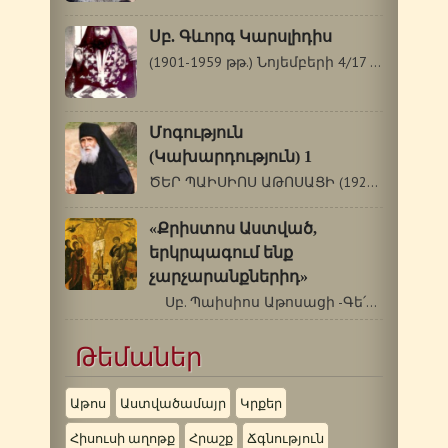
Սբ. Գևորգ Կարսլիդիս
(1901-1959 թթ.) Նոյեմբերի 4/17 Սբ. Գևորգը`…
Մոգություն
(Կախարդություն) 1
ԾԵՐ ՊԱԻՍԻՈՍ ԱԹՈՍԱՑԻ (1924-1994 թթ.) Մոգություն…
«Քրիստոս Աստված,
երկրպագում ենք
չարչարանքներիդ»
Սբ. Պաիսիոս Աթոսացի -Գե՛րոնդա,…
Թեմաներ
Աթոս
Աստվածամայր
Կրքեր
Հիսուսի աղոթք
Հրաշք
Ճգնություն