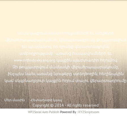
Սույն կայքում առկա հոդվածների եւ նյութերի
վերահրապարակումն ու վերարտադրումը թույլատրվում
են պայմանով, որ դրանք վերարտադրվեն
ամբողջությամբ` առանց հապավումների եւ
www.orthodoxkyanq.org
կայքին պարտադիր հղումով:
Չի թույլատրվում մասնակի վերահրապարակումը,
ինչպես նաեւ առանց նյութերը ստեղծողին, հեղինակին
կամ սկզբնաղբյուր-կայքին հղում տալու վերարտադրումը:
Մեր մասին
Հետադարձ կապ
Copyright © 2014 - All rights reserved
WP2Social Auto Publish
Powered By :
XYZScripts.com