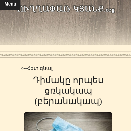
Menu
<--Հետ գնալ
Դիմակը որպես
ցռկակապ
(բերանակապ)