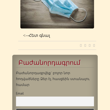
<--Հետ գնալ
Բաժանորդագրում
Բաժանորդագրվեք` բոլոր նոր
հոդվածները Ձեր էլ. հասցեին ստանալու
համար
Email