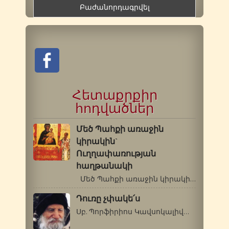
Հետաքրքիր
հոդվածներ
Մեծ Պահքի առաջին
կիրակին`
Ուղղափառության
հաղթանակի
Մեծ Պահքի առաջին կիրակի օրը Եկեղեցին…
Դուռը չփակե՛ս
Սբ. Պորֆիրիոս Կավսոկալիվացի (1906-1991)…