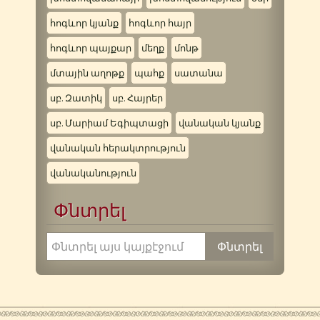
հոգևոր կյանք
հոգևոր հայր
հոգևոր պայքար
մեղք
մոնթ
մտային աղոթք
պահք
սատանա
սբ. Զատիկ
սբ. Հայրեր
սբ. Մարիամ Եգիպտացի
վանական կյանք
վանական հերակտրություն
վանականություն
Փնտրել