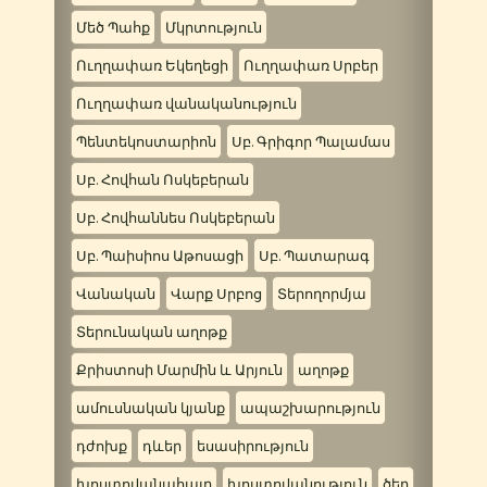
Մեծ Պահք
Մկրտություն
Ուղղափառ Եկեղեցի
Ուղղափառ Սրբեր
Ուղղափառ վանականություն
Պենտեկոստարիոն
Սբ. Գրիգոր Պալամաս
Սբ. Հովհան Ոսկեբերան
Սբ. Հովհաննես Ոսկեբերան
Սբ. Պաիսիոս Աթոսացի
Սբ. Պատարագ
Վանական
Վարք Սրբոց
Տերողորմյա
Տերունական աղոթք
Քրիստոսի Մարմին և Արյուն
աղոթք
ամուսնական կյանք
ապաշխարություն
դժոխք
դևեր
եսասիրություն
խոստովանահայր
խոստովանություն
ծեր