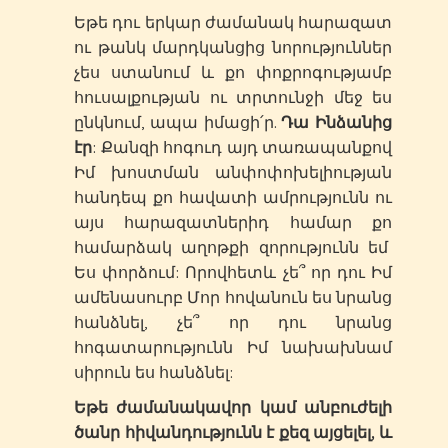
Եթե դու երկար ժամանակ հարազատ
ու թանկ մարդկանցից նորություններ
չես ստանում և քո փոքրոգությամբ
հուսալքության ու տրտունջի մեջ ես
ընկնում, ապա իմացի՛ր.
Դա Ինձանից
էր
: Քանզի հոգուդ այդ տառապանքով
Իմ խոստման անփոփոխելիության
հանդեպ քո հավատի ամրությունն ու
այս հարազատներիդ համար քո
համարձակ աղոթքի զորությունն եմ
Ես փորձում: Որովհետև չե՞ որ դու Իմ
ամենասուրբ Մոր հովանուն ես նրանց
հանձնել, չե՞ որ դու նրանց
հոգատարությունն Իմ նախախնամ
սիրուն ես հանձնել:
Եթե ժամանակավոր կամ անբուժելի
ծանր հիվանդությունն է քեզ այցելել, և