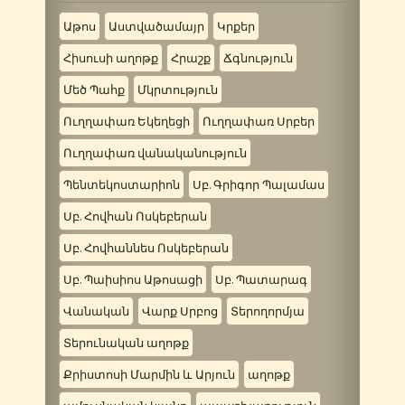
Աթոս
Աստվածամայր
Կրքեր
Հիսուսի աղոթք
Հրաշք
Ճգնություն
Մեծ Պահք
Մկրտություն
Ուղղափառ Եկեղեցի
Ուղղափառ Սրբեր
Ուղղափառ վանականություն
Պենտեկոստարիոն
Սբ. Գրիգոր Պալամաս
Սբ. Հովհան Ոսկեբերան
Սբ. Հովհաննես Ոսկեբերան
Սբ. Պաիսիոս Աթոսացի
Սբ. Պատարագ
Վանական
Վարք Սրբոց
Տերողորմյա
Տերունական աղոթք
Քրիստոսի Մարմին և Արյուն
աղոթք