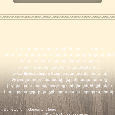
Սույն կայքում առկա հոդվածների եւ նյութերի
վերահրապարակումն ու վերարտադրումը թույլատրվում
են պայմանով, որ դրանք վերարտադրվեն
ամբողջությամբ` առանց հապավումների եւ
www.orthodoxkyanq.org
կայքին պարտադիր հղումով:
Չի թույլատրվում մասնակի վերահրապարակումը,
ինչպես նաեւ առանց նյութերը ստեղծողին, հեղինակին
կամ սկզբնաղբյուր-կայքին հղում տալու վերարտադրումը:
Մեր մասին
Հետադարձ կապ
Copyright © 2014 - All rights reserved