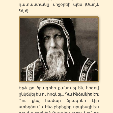
դատաստանը` միջօրեի պես (Սաղմ.
36, 6):
Եթե քո ծրագրեը քանդվել են, հոգով
ընկճվել ես ու հոգնել…
Դա Ինձանից էր
:
Դու քեզ համար ծրագրեր էիր
ստեղծում և Ինձ բերեցիր, որպեսզի Ես