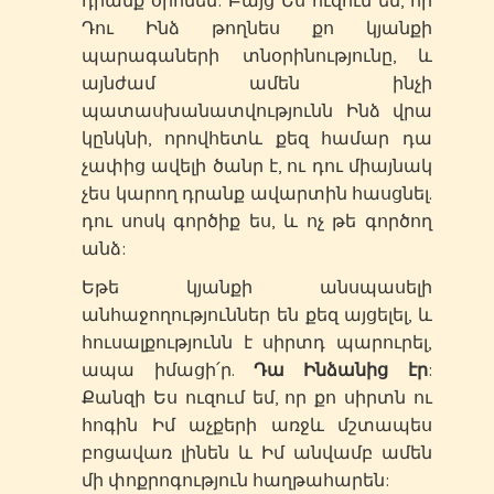
դրանք օրհնեմ: Բայց Ես ուզում եմ, որ
Դու Ինձ թողնես քո կյանքի
պարագաների տնօրինությունը, և
այնժամ ամեն ինչի
պատասխանատվությունն Ինձ վրա
կընկնի, որովհետև քեզ համար դա
չափից ավելի ծանր է, ու դու միայնակ
չես կարող դրանք ավարտին հասցնել.
դու սոսկ գործիք ես, և ոչ թե գործող
անձ:
Եթե կյանքի անսպասելի
անհաջողություններ են քեզ այցելել, և
հուսալքությունն է սիրտդ պարուրել,
ապա իմացի՛ր.
Դա Ինձանից էր
:
Քանզի Ես ուզում եմ, որ քո սիրտն ու
հոգին Իմ աչքերի առջև մշտապես
բոցավառ լինեն և Իմ անվամբ ամեն
մի փոքրոգություն հաղթահարեն: