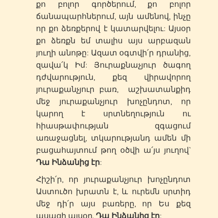
քո բոլոր գործերում, քո բոլոր
ճանապարհներում, այն ամենով, ինչը
որ քո ձեռքերով է կատարվելու: Այսօր
քո ձեռքն եմ տալիս այս արբազան
յուղի անոթը: Ազատ օգտվի՛ր դրանից,
զավա՛կ Իմ: Յուրաքնաչյուր ծագող
դժվարություն, քեզ վիրավորող
յուրաքանչյուր բառ, աշխատանքիդ
մեջ յուրաքանչյուր խոչընդոտ, որ
կարող է սրտնեղություն ու
հիասթափության զգացում
առաջացնել, տկարությանդ ամեն մի
բացահայտում թող օծվի ա՛յս յուղով`
Դա Ինձանից էր
:
Հիշի՛ր, որ յուրաքանչյուր խոչընդոտ
Աստուծո խրատն է, և ուրեմն սրտիդ
մեջ դի՛ր այս բառերը, որ Ես քեզ
ասացի այսօր.
Դա Ինձանից էր
: