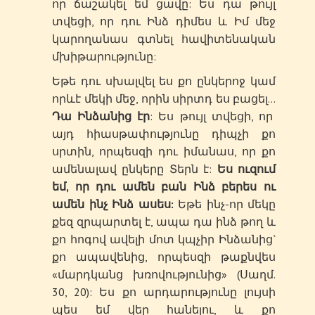
որ ճաշակել եմ ցավը: Ես դա թույլ
տվեցի, որ դու Ինձ դիմես և Իմ մեջ
կարողանաս գտնել հավիտենական
մխիթարությունը:
Եթե դու սխալվել ես քո ընկերոջ կամ
որևէ մեկի մեջ, որին սիրտդ ես բացել…
Դա Ինձանից էր
: Ես թույլ տվեցի, որ
այդ հիասթափությունը դիպչի քո
սրտին, որպեսզի դու իմանաս, որ քո
ամենալավ ընկերը Տերն է:
Ես ուզում
եմ, որ դու ամեն բան Ինձ բերես ու
ամեն ինչ Ինձ ասես:
Եթե ինչ-որ մեկը
քեզ զրպարտել է, ապա դա ինձ թող և
քո հոգով ավելի մոտ կպչիր Ինձանից`
քո ապավենից, որպեսզի թաքնվես
«մարդկանց խռովությունից» (Սաղմ.
30, 20): Ես քո արդարությունը լույսի
պես եմ վեր հանելու, և քո