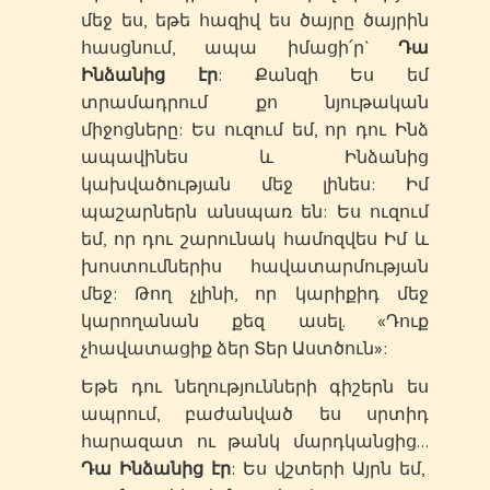
մեջ ես, եթե հազիվ ես ծայրը ծայրին
հասցնում, ապա իմացի՛ր`
Դա
Ինձանից էր
: Քանզի Ես եմ
տրամադրում քո նյութական
միջոցները: Ես ուզում եմ, որ դու Ինձ
ապավինես և Ինձանից
կախվածության մեջ լինես: Իմ
պաշարներն անսպառ են: Ես ուզում
եմ, որ դու շարունակ համոզվես Իմ և
խոստումներիս հավատարմության
մեջ: Թող չլինի, որ կարիքիդ մեջ
կարողանան քեզ ասել. «Դուք
չհավատացիք ձեր Տեր Աստծուն»:
Եթե դու նեղությունների գիշերն ես
ապրում, բաժանված ես սրտիդ
հարազատ ու թանկ մարդկանցից…
Դա Ինձանից էր
: Ես վշտերի Այրն եմ,