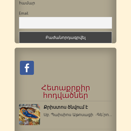
համար
Email
Հետաքրքիր
հոդվածներ
Քրիստոս ծնվում է
Սբ. Պաիսիոս Աթոսացի -Գե՛րոնդա, Սբ.…