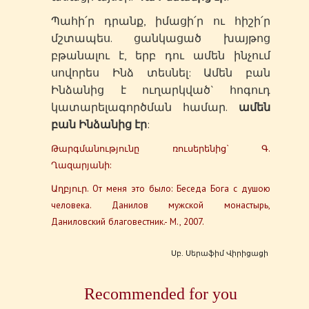
Պահի՛ր դրանք, իմացի՛ր ու հիշի՛ր
մշտապես. ցանկացած խայթոց
բթանալու է, երբ դու ամեն ինչում
սովորես Ինձ տեսնել: Ամեն բան
Ինձանից է ուղարկված` հոգուդ
կատարելագործման համար.
ամեն
բան Ինձանից էր
:
Թարգմանությունը ռուսերենից` Գ.
Ղազարյանի:
Աղբյուր. От меня это было: Беседа Бога с душою
человека. Данилов мужской монастырь,
Даниловский благовестник.- М., 2007.
Սբ. Սերաֆիմ Վիրիցացի
Recommended for you