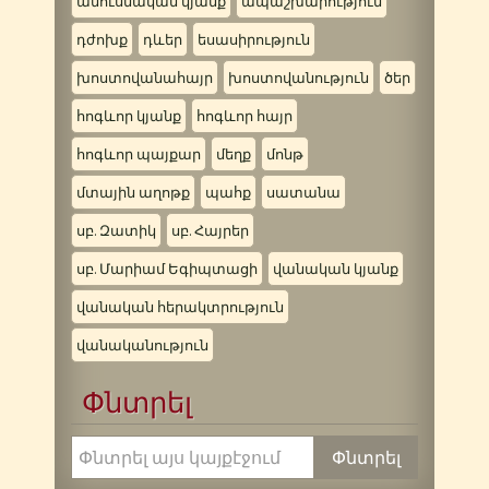
ամուսնական կյանք
ապաշխարություն
դժոխք
դևեր
եսասիրություն
խոստովանահայր
խոստովանություն
ծեր
հոգևոր կյանք
հոգևոր հայր
հոգևոր պայքար
մեղք
մոնթ
մտային աղոթք
պահք
սատանա
սբ. Զատիկ
սբ. Հայրեր
սբ. Մարիամ Եգիպտացի
վանական կյանք
վանական հերակտրություն
վանականություն
Փնտրել