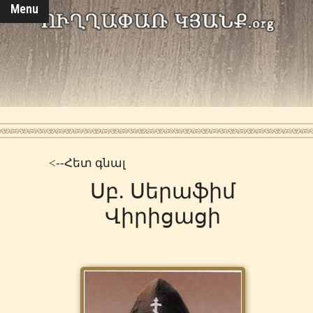
Menu
<--Հետ գնալ
Սբ. Սերաֆիմ
Վիրիցացի