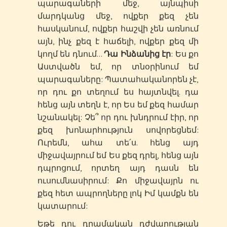
պարագաների մեջ, այնպիսի
մարդկանց մեջ, ովքեր քեզ չեն
հասկանում, ովքեր հաշվի չեն առնում
այն, ինչ քեզ է հաճելի, ովքեր քեզ մի
կողմ են դնում…
Դա Ինձանից էր
: Ես քո
Աստվածն եմ, որ տնօրինում եմ
պարագաները: Պատահականորեն չէ,
որ դու քո տեղում ես հայտնվել. դա
հենց այն տեղն է, որ Ես եմ քեզ համար
նշանակել: Չե՞ որ դու խնդրում էիր, որ
քեզ խոնարհություն սովորեցնեմ:
Ուրեմն, ահա տե՛ս. հենց այդ
միջավայրում եմ Ես քեզ դրել, հենց այն
դպրոցում, որտեղ այդ դասն են
ուսումնասիրում: Քո միջավայրն ու
քեզ հետ ապրողները լոկ Իմ կամքն են
կատարում:
Եթե դու դրամական դժվարության