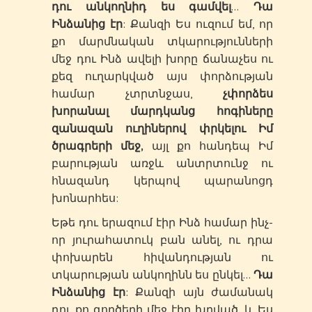
դու անկողնիդ ես գամվել
…
Դա
Ինձանից էր
: Քանզի Ես ուզում եմ, որ
քո մարմնական տկարությունների
մեջ դու Ինձ ավելի խորը ճանաչես ու
քեզ ուղարկված այս փորձության
համար չտրտնջաս,
չփորձես
խորանալ մարդկանց հոգիները
զանազան ուղիներով փրկելու Իմ
ծրագրերի մեջ,
այլ քո հանդեպ Իմ
բարության առջև անտրտունջ ու
հնազանդ կերպով պարանոցդ
խոնարհես:
Եթե դու երազում էիր Ինձ համար ինչ-
որ յուրահատուկ բան անել, ու դրա
փոխարեն հիվանդության ու
տկարության անկողինն ես ընկել…
Դա
Ինձանից էր
: Քանզի այն ժամանակ
դու քո գործերի մեջ էիր խրված, և Ես