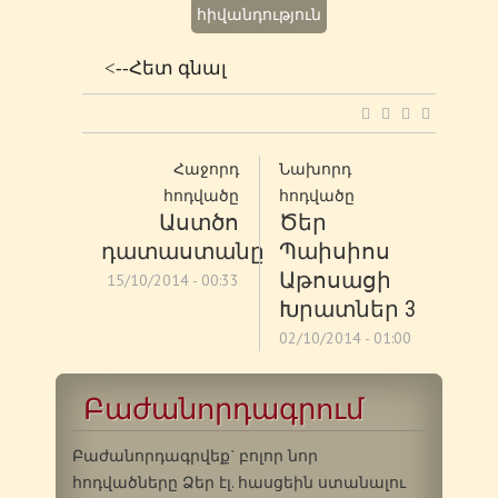
հիվանդություն
<--Հետ գնալ
Հաջորդ
Նախորդ
հոդվածը
հոդվածը
Աստծո
Ծեր
դատաստանը
Պաիսիոս
Աթոսացի
15/10/2014 - 00:33
Խրատներ 3
02/10/2014 - 01:00
Բաժանորդագրում
Բաժանորդագրվեք` բոլոր նոր
հոդվածները Ձեր էլ. հասցեին ստանալու