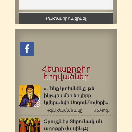
Հետաքրքիր
հոդվածներ
«Մենք կտեսնենք, թե
ինչպես մեր երկիրը
կվերածվի Սոդոմ-Գոմորի»
Կգա ժամանակը Սբ.Կոզմաս Էտոլացին…
Զրույցներ Տերունական
աղոթքի մասին (4)