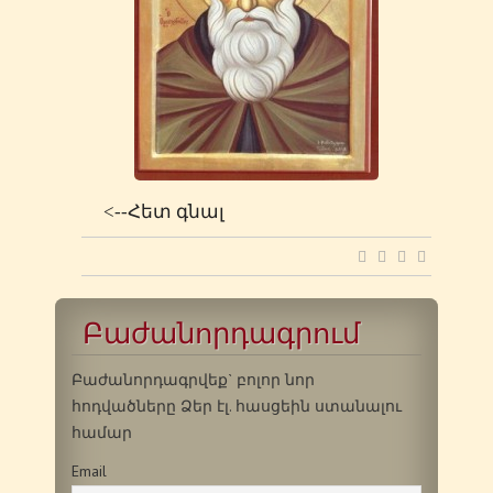
<--Հետ գնալ
Բաժանորդագրում
Բաժանորդագրվեք` բոլոր նոր
հոդվածները Ձեր էլ. հասցեին ստանալու
համար
Email