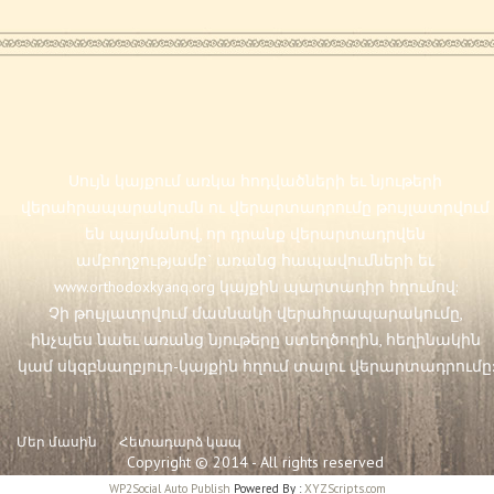
Սույն կայքում առկա հոդվածների եւ նյութերի
վերահրապարակումն ու վերարտադրումը թույլատրվում
են պայմանով, որ դրանք վերարտադրվեն
ամբողջությամբ` առանց հապավումների եւ
www.orthodoxkyanq.org
կայքին պարտադիր հղումով:
Չի թույլատրվում մասնակի վերահրապարակումը,
ինչպես նաեւ առանց նյութերը ստեղծողին, հեղինակին
կամ սկզբնաղբյուր-կայքին հղում տալու վերարտադրումը:
Մեր մասին
Հետադարձ կապ
Copyright © 2014 - All rights reserved
WP2Social Auto Publish
Powered By :
XYZScripts.com