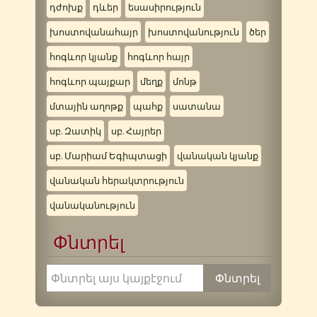
դժոխք
դևեր
եսասիրություն
խոստովանահայր
խոստովանություն
ծեր
հոգևոր կյանք
հոգևոր հայր
հոգևոր պայքար
մեղք
մոնթ
մտային աղոթք
պահք
սատանա
սբ. Զատիկ
սբ. Հայրեր
սբ. Մարիամ Եգիպտացի
վանական կյանք
վանական հերակտրություն
վանականություն
Փնտրել