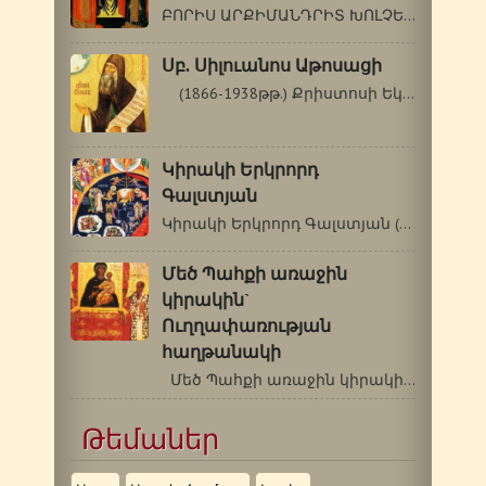
ԲՈՐԻՍ ԱՐՔԻՄԱՆԴՐԻՏ ԽՈԼՉԵՎ (1895-1971 թթ.)…
Սբ. Սիլուանոս Աթոսացի
(1866-1938թթ.) Քրիստոսի Եկեղեցին…
Կիրակի Երկրորդ
Գալստյան
Կիրակի Երկրորդ Գալստյան («Անմիս»…
Մեծ Պահքի առաջին
կիրակին`
Ուղղափառության
հաղթանակի
Մեծ Պահքի առաջին կիրակի օրը Եկեղեցին…
Թեմաներ