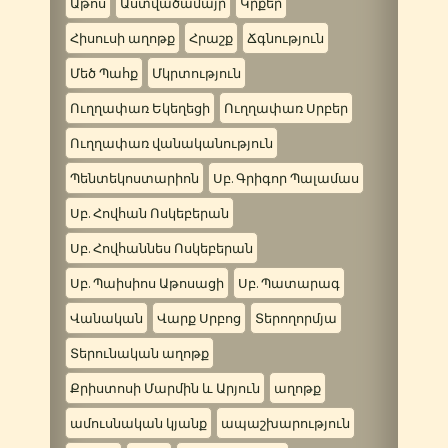
Աթոս
Աստվածամայր
Կրքեր
Հիսուսի աղոթք
Հրաշք
Ճգնություն
Մեծ Պահք
Մկրտություն
Ուղղափառ Եկեղեցի
Ուղղափառ Սրբեր
Ուղղափառ վանականություն
Պենտեկոստարիոն
Սբ. Գրիգոր Պալամաս
Սբ. Հովհան Ոսկեբերան
Սբ. Հովհաննես Ոսկեբերան
Սբ. Պաիսիոս Աթոսացի
Սբ. Պատարագ
Վանական
Վարք Սրբոց
Տերողորմյա
Տերունական աղոթք
Քրիստոսի Մարմին և Արյուն
աղոթք
ամուսնական կյանք
ապաշխարություն