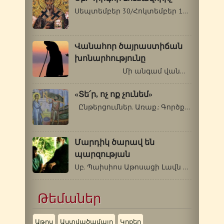
Սեպտեմբեր 30/Հոկտեմբեր 13 Սուրբ Գրիգոր…
Վանահոր ծայրաստիճան
խոնարհությունը
Մի անգամ վանահայր…
«Տե՛ր, ոչ ոք չունեմ»
Ընթերցումներ. Առաք.: Գործք 9. 32-42:…
Մարդիկ ծարավ են
պարզության
Սբ. Պաիսիոս Աթոսացի Լավն այն է, որ…
Թեմաներ
Աթոս
Աստվածամայր
Կրքեր