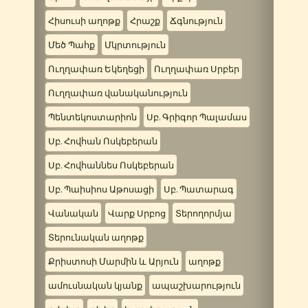
Հիսուսի աղոթք
Հրաշք
Ճգնություն
Մեծ Պահք
Մկրտություն
Ուղղափառ Եկեղեցի
Ուղղափառ Սրբեր
Ուղղափառ վանականություն
Պենտեկոստարիոն
Սբ. Գրիգոր Պալամաս
Սբ. Հովհան Ոսկեբերան
Սբ. Հովհաննես Ոսկեբերան
Սբ. Պաիսիոս Աթոսացի
Սբ. Պատարագ
Վանական
Վարք Սրբոց
Տերողորմյա
Տերունական աղոթք
Քրիստոսի Մարմին և Արյուն
աղոթք
ամուսնական կյանք
ապաշխարություն