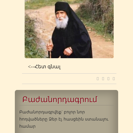
<--Հետ գնալ
Բաժանորդագրում
Բաժանորդագրվեք` բոլոր նոր
հոդվածները Ձեր էլ. հասցեին ստանալու
համար