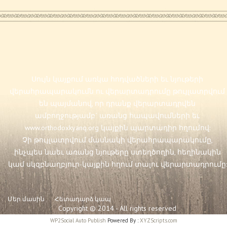
Սույն կայքում առկա հոդվածների եւ նյութերի
վերահրապարակումն ու վերարտադրումը թույլատրվում
են պայմանով, որ դրանք վերարտադրվեն
ամբողջությամբ` առանց հապավումների եւ
www.orthodoxkyanq.org
կայքին պարտադիր հղումով:
Չի թույլատրվում մասնակի վերահրապարակումը,
ինչպես նաեւ առանց նյութերը ստեղծողին, հեղինակին
կամ սկզբնաղբյուր-կայքին հղում տալու վերարտադրումը:
Մեր մասին
Հետադարձ կապ
Copyright © 2014 - All rights reserved
WP2Social Auto Publish
Powered By :
XYZScripts.com