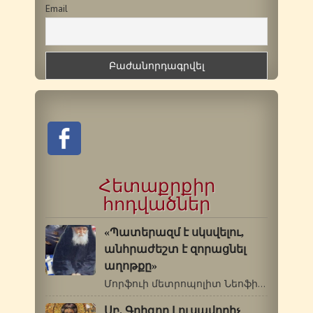
Email
Հետաքրքիր
հոդվածներ
«Պատերազմ է սկսվելու,
անհրաժեշտ է զորացնել
աղոթքը»
Մորֆուի մետրոպոլիտ Նեոֆիտոսը Սբ.Պաիսիոս…
Սբ. Գրիգոր Լուսավորիչ