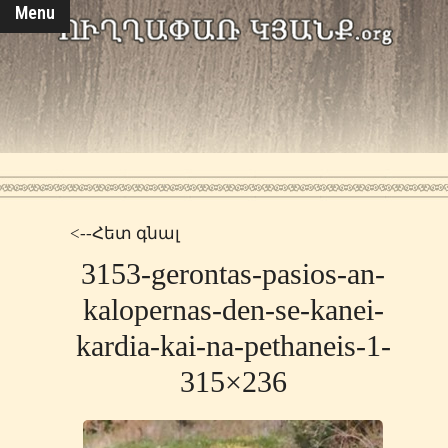
Menu
<--Հետ գնալ
3153-gerontas-pasios-an-
kalopernas-den-se-kanei-
kardia-kai-na-pethaneis-1-
315×236