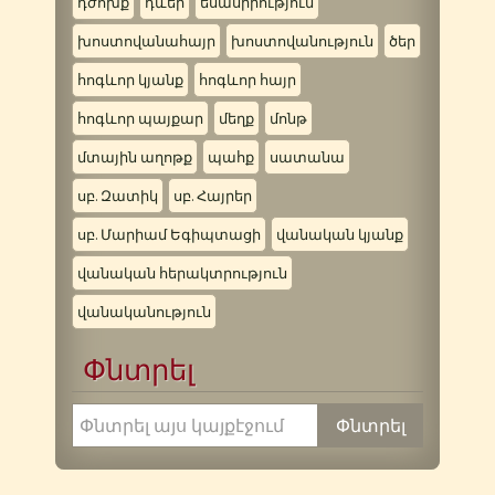
դժոխք
դևեր
եսասիրություն
խոստովանահայր
խոստովանություն
ծեր
հոգևոր կյանք
հոգևոր հայր
հոգևոր պայքար
մեղք
մոնթ
մտային աղոթք
պահք
սատանա
սբ. Զատիկ
սբ. Հայրեր
սբ. Մարիամ Եգիպտացի
վանական կյանք
վանական հերակտրություն
վանականություն
Փնտրել