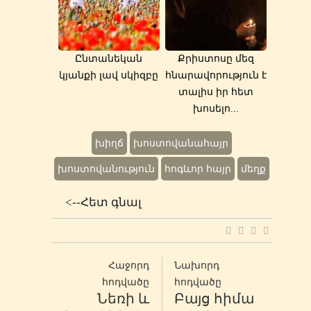
Ընտանեկան
Քրիստոսը մեզ
կյանքի լավ սկիզբը
հնարավորություն է
տալիս իր հետ
խոսելո...
խիղճ
խոստովանահայր
խոստովանություն
հոգևոր հայր
մեղք
<--Հետ գնալ
Հաջորդ
Նախորդ
հոդվածը
հոդվածը
Նեռի և
Բայց հիմա