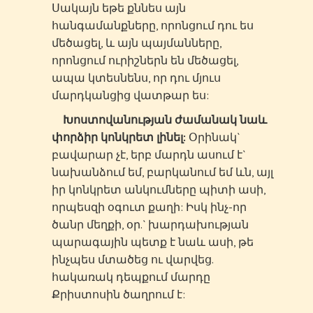
Սակայն եթե քննես այն
հանգամանքները, որոնցում դու ես
մեծացել, և այն պայմանները,
որոնցում ուրիշներն են մեծացել,
ապա կտեսնենս, որ դու մյուս
մարդկանցից վատթար ես:
Խոստովանության ժամանակ նաև
փորձիր կոնկրետ լինել:
Օրինակ`
բավարար չէ, երբ մարդն ասում է`
նախանձում եմ, բարկանում եմ ևն, այլ
իր կոնկրետ անկումները պիտի ասի,
որպեսզի օգուտ քաղի: Իսկ ինչ-որ
ծանր մեղքի, օր.` խարդախության
պարագային պետք է նաև ասի, թե
ինչպես մտածեց ու վարվեց.
հակառակ դեպքում մարդը
Քրիստոսին ծաղրում է: