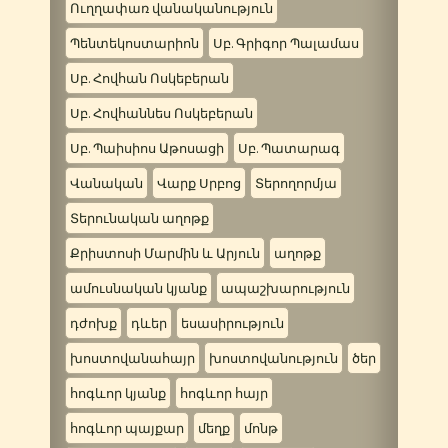
Ուղղափառ վանականություն
Պենտեկոստարիոն
Սբ. Գրիգոր Պալամաս
Սբ. Հովհան Ոսկեբերան
Սբ. Հովհաննես Ոսկեբերան
Սբ. Պաիսիոս Աթոսացի
Սբ. Պատարագ
Վանական
Վարք Սրբոց
Տերողորմյա
Տերունական աղոթք
Քրիստոսի Մարմին և Արյուն
աղոթք
ամուսնական կյանք
ապաշխարություն
դժոխք
դևեր
եսասիրություն
խոստովանահայր
խոստովանություն
ծեր
հոգևոր կյանք
հոգևոր հայր
հոգևոր պայքար
մեղք
մոնթ