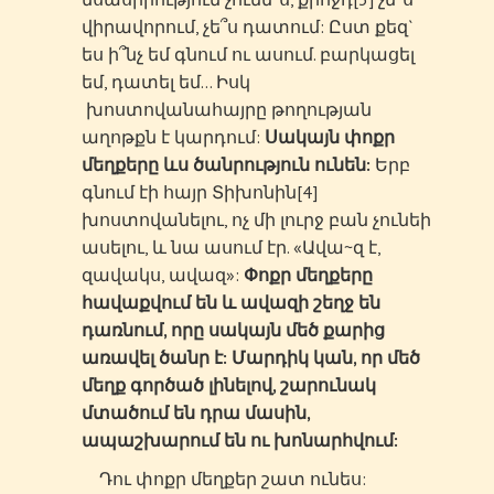
վիրավորում, չե՞ս դատում: Ըստ քեզ`
ես ի՞նչ եմ գնում ու ասում. բարկացել
եմ, դատել եմ… Իսկ
խոստովանահայրը թողության
աղոթքն է կարդում:
Սակայն փոքր
մեղքերը ևս ծանրություն ունեն:
Երբ
գնում էի հայր Տիխոնին[4]
խոստովանելու, ոչ մի լուրջ բան չունեի
ասելու, և նա ասում էր. «Ավա~զ է,
զավակս, ավազ»:
Փոքր մեղքերը
հավաքվում են և ավազի շեղջ են
դառնում, որը սակայն մեծ քարից
առավել ծանր է: Մարդիկ կան, որ մեծ
մեղք գործած լինելով, շարունակ
մտածում են դրա մասին,
ապաշխարում են ու խոնարհվում:
Դու փոքր մեղքեր շատ ունես: