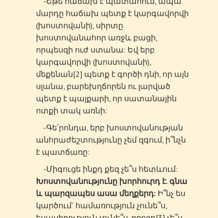
-Եթե հաճախ է պատահում, ապա
մարդը հաճախ պետք է կարգավորվի
(խոստովանի), սիրտը
խոստովանահոր առջև բացի,
որպեսզի ուժ ստանա: Եվ երբ
կարգավորվի (խոստովանի),
մեքենան[2] պետք է գործի դնի, որ այն
սլանա, բարեխղճորեն ու լարված
պետք է պայքարի, որ սատանային
ոտքի տակ առնի:
-Գե՛րոնդա, երբ խոստովանության
անհրաժեշտությունը չեմ զգում, ի՞նչն
է պատճառը:
-Միգուցե ինքդ քեզ չե՞ս հետևում:
Խոստովանությունը խորհուրդ է. գնա
և պարզապես ասա մեղքերդ:
Ի՞նչ ես
կարծում` համառություն չունե՞ս,
եսասիրություն չունե՞ս, քրոջդ[3] չե՞ս