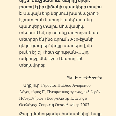
ճիշտ է աշխատում, մարդը երկու
բառով էլ իր վիճակի պատկերը տալիս
է:
Սակայն երբ ներսում խառնաշփոթ
է, շատ բան կարող է ասել` առանց
պատկերը տալու: Ահավասիկ,
տեսնում եմ, որ ոմանք ամբողջական
տետրեր են ինձ գրում`20-30-էջանի
զեկուցագրեր` փոքր տառերով, մի
քանի էջ էլ` «հետ գրության»… Այդ
ամբողջը մեկ էջում կարող էին
տեղավորել:
Ճիշտ խոստովանությունը
Աղբյուր. Γέροντος Παϊσίου Αγιορείτου
Λόγοι, τόμος Γ΄,
Πνευματικός αγώνας,
εκδ. Ιερόν
Ησυχαστήριον «Ευαγγελιστής Ιωάννης ο
Θεολόγος» Σουρωτή Θεσσαλονίκης 2007.
Թարգմանությունը հունարենից` հայր