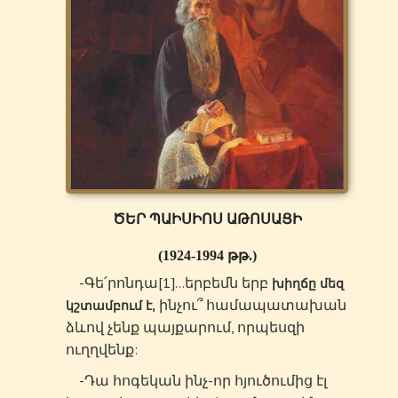
ԾԵՐ ՊԱԻՍԻՈՍ ԱԹՈՍԱՑԻ
(1924-1994 թթ.)
-Գե՛րոնդա[1]…երբեմն երբ
խիղճը մեզ
,
ինչու՞ համապատախան
կշտամբում է
ձևով չենք պայքարում, որպեսզի
ուղղվենք:
-Դա հոգեկան ինչ-որ հյուծումից էլ