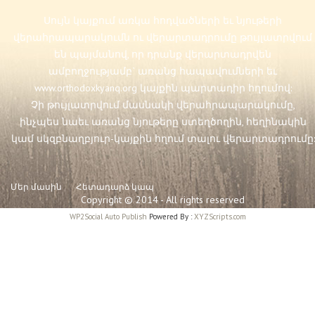
Սույն կայքում առկա հոդվածների եւ նյութերի
վերահրապարակումն ու վերարտադրումը թույլատրվում
են պայմանով, որ դրանք վերարտադրվեն
ամբողջությամբ` առանց հապավումների եւ
www.orthodoxkyanq.org
կայքին պարտադիր հղումով:
Չի թույլատրվում մասնակի վերահրապարակումը,
ինչպես նաեւ առանց նյութերը ստեղծողին, հեղինակին
կամ սկզբնաղբյուր-կայքին հղում տալու վերարտադրումը:
Մեր մասին
Հետադարձ կապ
Copyright © 2014 - All rights reserved
WP2Social Auto Publish
Powered By :
XYZScripts.com