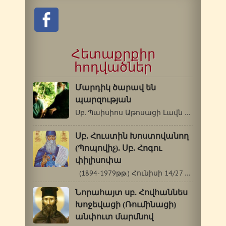
Հետաքրքիր
հոդվածներ
Մարդիկ ծարավ են
պարզության
Սբ. Պաիսիոս Աթոսացի Լավն այն է, որ…
Սբ. Հուստին Խոստովանող
(Պոպովիչ). Սբ. Հոգու
փիլիսոփա
(1894-1979թթ.) Հունիսի 14/27 Սբ. Հուստին…
Նորահայտ սբ. Հովհաննես
Խոջեվացի (Ռումինացի)
անփուտ մարմնով