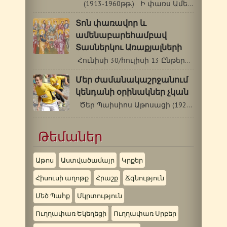
(1913-1960թթ.) Ի փառս Ամենասուրբ Երրորդության,…
Տոն փառավոր և
ամենաբարեհամբավ
Տասներկու Առաքյալների
Հունիսի 30/հուլիսի 13 Ընթերցումներ.…
Մեր ժամանակաշրջանում
կենդանի օրինակներ չկան
Ծեր Պաիսիոս Աթոսացի (1924-1994 թթ.)…
Թեմաներ
Աթոս
Աստվածամայր
Կրքեր
Հիսուսի աղոթք
Հրաշք
Ճգնություն
Մեծ Պահք
Մկրտություն
Ուղղափառ Եկեղեցի
Ուղղափառ Սրբեր