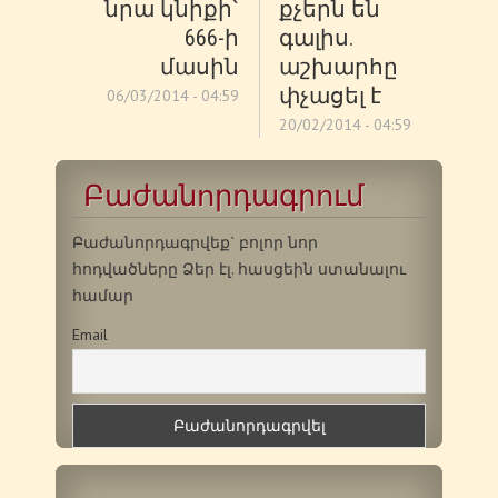
նրա կնիքի`
քչերն են
666-ի
գալիս.
մասին
աշխարհը
փչացել է
06/03/2014 - 04:59
20/02/2014 - 04:59
Բաժանորդագրում
Բաժանորդագրվեք` բոլոր նոր
հոդվածները Ձեր էլ. հասցեին ստանալու
համար
Email