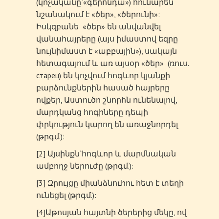
(կոչականը`«գերոնդա») հունարեն
նշանակում է «ծեր», «ծերունի»:
Իսկզբանե «ծեր» են անվանվել
վանահայրերը (այս իմաստով եզրը
նույնիմաստ է «աբբային»), սակայն
հետագայում և առ այսօր «ծեր» (ռուս.
старец) են կոչվում հոգևոր կյանքի
բարձունքներին հասած հայրերը
ովքեր, Աստուծո շնորհն ունենալով,
մարդկանց հոգիները դեպի
փրկություն կարող են առաջնորդել
(թրգմ.):
[2] Այսինքն`հոգևոր և մարմնական
ամբողջ ներուժը (թրգմ.):
[3] Զրույցը միանձնուհու հետ է տեղի
ունեցել (թրգմ.):
[4]Աթոսյան հայտնի ծերերից մեկը, ով