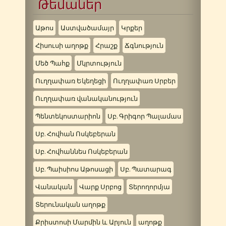
Թեմաներ
Աթոս
Աստվածամայր
Կրքեր
Հիսուսի աղոթք
Հրաշք
Ճգնություն
Մեծ Պահք
Մկրտություն
Ուղղափառ Եկեղեցի
Ուղղափառ Սրբեր
Ուղղափառ վանականություն
Պենտեկոստարիոն
Սբ. Գրիգոր Պալամաս
Սբ. Հովհան Ոսկեբերան
Սբ. Հովհաննես Ոսկեբերան
Սբ. Պաիսիոս Աթոսացի
Սբ. Պատարագ
Վանական
Վարք Սրբոց
Տերողորմյա
Տերունական աղոթք
Քրիստոսի Մարմին և Արյուն
աղոթք