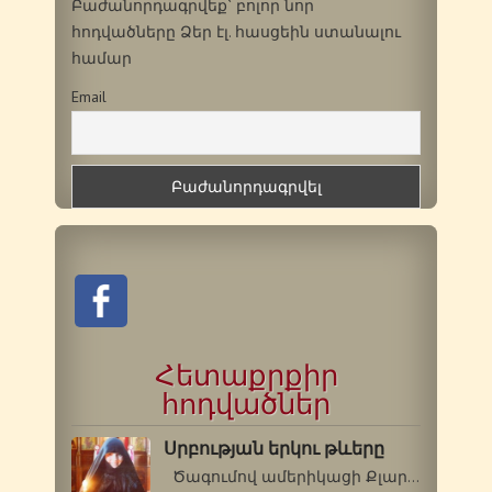
Բաժանորդագրվեք` բոլոր նոր
հոդվածները Ձեր էլ. հասցեին ստանալու
համար
Email
Հետաքրքիր
հոդվածներ
Սրբության երկու թևերը
Ծագումով ամերիկացի Քլարա Թելենը…