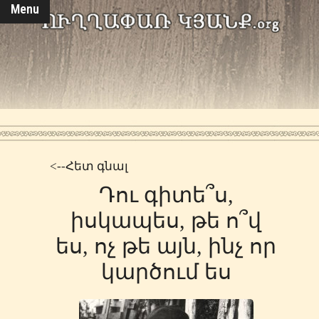
Menu
<--Հետ գնալ
Դու գիտե՞ս,
իսկապես, թե ո՞վ
ես, ոչ թե այն, ինչ որ
կարծում ես