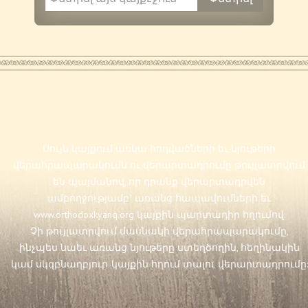
Սույն կայքում առկա հոդվածների եւ նյութերի
վերահրապարակումն ու վերարտադրումը թույլատրվում
են պայմանով, որ դրանք վերարտադրվեն
ամբողջությամբ` առանց հապավումների եւ
www.orthodoxkyanq.org
կայքին պարտադիր հղումով:
Չի թույլատրվում մասնակի վերահրապարակումը,
ինչպես նաեւ առանց նյութերը ստեղծողին, հեղինակին
կամ սկզբնաղբյուր-կայքին հղում տալու վերարտադրումը: