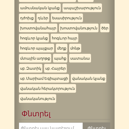
ամուսնական կյանք
ապաշխարություն
դժոխք
դևեր
եսասիրություն
խոստովանահայր
խոստովանություն
ծեր
հոգևոր կյանք
հոգևոր հայր
հոգևոր պայքար
մեղք
մոնթ
մտային աղոթք
պահք
սատանա
սբ. Զատիկ
սբ. Հայրեր
սբ. Մարիամ Եգիպտացի
վանական կյանք
վանական հերակտրություն
վանականություն
Փնտրել