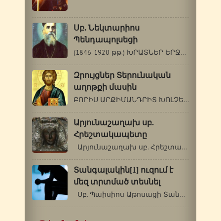
Սբ. Նեկտարիոս
Պենդապոլսեցի
(1846-1920 թթ.) ԽՐԱՏՆԵՐ ԵՐՋԱՆԿՈՒԹՅԱՆ ՃԱՆԱՊԱՐՀԸ…
Զրույցներ Տերունական
աղոթքի մասին
ԲՈՐԻՍ ԱՐՔԻՄԱՆԴՐԻՏ ԽՈԼՉԵՎ (1895-1971) ԱՂՈԹՔԻ…
Արյունաշաղախ սբ.
Հրեշտակապետը
Արյունաշաղախ սբ. Հրեշտակապետը …
Տանգալակին[1] ուզում է
մեզ տրտմած տեսնել
Սբ. Պաիսիոս Աթոսացի Տանգալակին[1]…