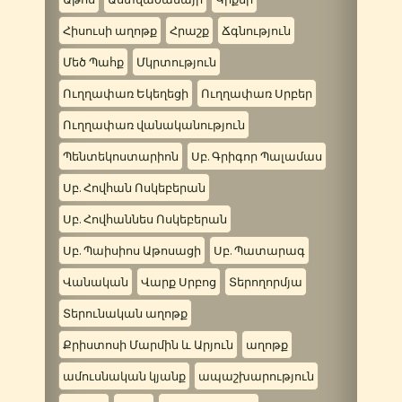
Հիսուսի աղոթք
Հրաշք
Ճգնություն
Մեծ Պահք
Մկրտություն
Ուղղափառ Եկեղեցի
Ուղղափառ Սրբեր
Ուղղափառ վանականություն
Պենտեկոստարիոն
Սբ. Գրիգոր Պալամաս
Սբ. Հովհան Ոսկեբերան
Սբ. Հովհաննես Ոսկեբերան
Սբ. Պաիսիոս Աթոսացի
Սբ. Պատարագ
Վանական
Վարք Սրբոց
Տերողորմյա
Տերունական աղոթք
Քրիստոսի Մարմին և Արյուն
աղոթք
ամուսնական կյանք
ապաշխարություն