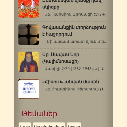
Ընտանեկան կյանքի լավ
սկիզբը
Սբ. Պաիսիոս Աթոսացի (1924-1994 թթ.)…
Գովասանքին փորձություն
է հաջորդում
Մի անգամ առատ ձյուն տեղաց: Մի վանքի…
Սբ. Սավաս Նոր
(Կալիմնոսացի)
Ապրիլի 7/20 (1862-1948թթ.) Սբ. Սավասը…
«Հիսուս» անվան մասին
Սբ. Հուստինոս Փիլիսոփա (110-165 թթ.)…
Թեմաներ
Աթոս
Աստվածամայր
Կրքեր