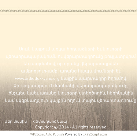
Սույն կայքում առկա հոդվածների եւ նյութերի
վերահրապարակումն ու վերարտադրումը թույլատրվում
են պայմանով, որ դրանք վերարտադրվեն
ամբողջությամբ` առանց հապավումների եւ
www.orthodoxkyanq.org
կայքին պարտադիր հղումով:
Չի թույլատրվում մասնակի վերահրապարակումը,
ինչպես նաեւ առանց նյութերը ստեղծողին, հեղինակին
կամ սկզբնաղբյուր-կայքին հղում տալու վերարտադրումը:
Մեր մասին
Հետադարձ կապ
Copyright © 2014 - All rights reserved
WP2Social Auto Publish
Powered By :
XYZScripts.com