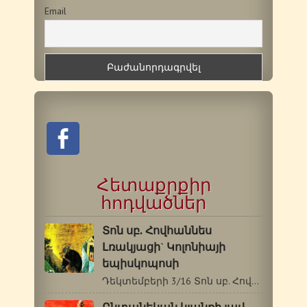
Email
Հետաքրքիր
հոդվածներ
Տոն սբ. Հովհաննես
Լռակյացի` Կոլոնիայի
եպիսկոպոսի
Դեկտեմբերի 3/16 Տոն սբ. Հովհաննես Լռակյացի`…