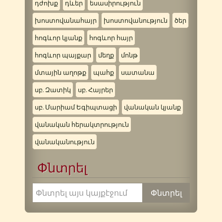
դժոխք
դևեր
եսասիրություն
խոստովանահայր
խոստովանություն
ծեր
հոգևոր կյանք
հոգևոր հայր
հոգևոր պայքար
մեղք
մոնթ
մտային աղոթք
պահք
սատանա
սբ. Զատիկ
սբ. Հայրեր
սբ. Մարիամ Եգիպտացի
վանական կյանք
վանական հերակտրություն
վանականություն
Փնտրել