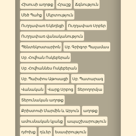
Հիսուսի աղոթք
Հրաշք
Ճգնություն
Մեծ Պահք
Մկրտություն
Ուղղափառ Եկեղեցի
Ուղղափառ Սրբեր
Ուղղափառ վանականություն
Պենտեկոստարիոն
Սբ. Գրիգոր Պալամաս
Սբ. Հովհան Ոսկեբերան
Սբ. Հովհաննես Ոսկեբերան
Սբ. Պաիսիոս Աթոսացի
Սբ. Պատարագ
Վանական
Վարք Սրբոց
Տերողորմյա
Տերունական աղոթք
Քրիստոսի Մարմին և Արյուն
աղոթք
ամուսնական կյանք
ապաշխարություն
դժոխք
դևեր
եսասիրություն