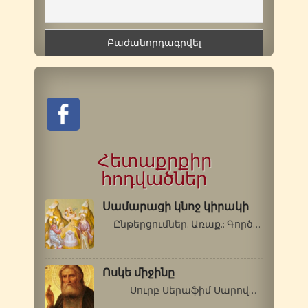
Հետաքրքիր
հոդվածներ
Սամարացի կնոջ կիրակի
Ընթերցումներ. Առաք.: Գործք 11.…
Ոսկե միջինը
Սուրբ Սերաֆիմ Սարովացի (1759-1833…