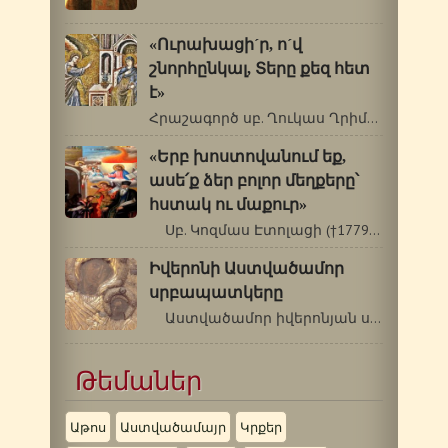
«Ուրախացի´ր, ո´վ
շնորհընկալ, Տերը քեզ հետ
է»
Հրաշագործ սբ. Ղուկաս Ղրիմեցի (1877-1961թթ.)…
«Երբ խոստովանում եք,
ասե՛ք ձեր բոլոր մեղքերը՝
հստակ ու մաքուր»
Սբ. Կոզմաս Էտոլացի (†1779) Հատվածներ…
Իվերոնի Աստվածամոր
սրբապատկերը
Աստվածամոր իվերոնյան սրբապատկերի…
Թեմաներ
Աթոս
Աստվածամայր
Կրքեր