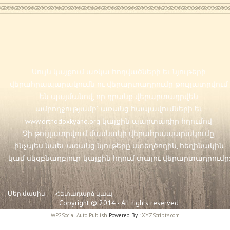
Սույն կայքում առկա հոդվածների եւ նյութերի
վերահրապարակումն ու վերարտադրումը թույլատրվում
են պայմանով, որ դրանք վերարտադրվեն
ամբողջությամբ` առանց հապավումների եւ
www.orthodoxkyanq.org
կայքին պարտադիր հղումով:
Չի թույլատրվում մասնակի վերահրապարակումը,
ինչպես նաեւ առանց նյութերը ստեղծողին, հեղինակին
կամ սկզբնաղբյուր-կայքին հղում տալու վերարտադրումը:
Մեր մասին
Հետադարձ կապ
Copyright © 2014 - All rights reserved
WP2Social Auto Publish
Powered By :
XYZScripts.com