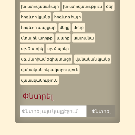
խոստովանահայր
խոստովանություն
ծեր
հոգևոր կյանք
հոգևոր հայր
հոգևոր պայքար
մեղք
մոնթ
մտային աղոթք
պահք
սատանա
սբ. Զատիկ
սբ. Հայրեր
սբ. Մարիամ Եգիպտացի
վանական կյանք
վանական հերակտրություն
վանականություն
Փնտրել