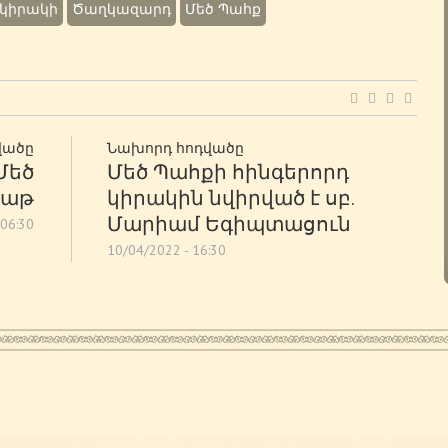
 կիրակի
Ծաղկազարդ
Մեծ Պահք
վածը
Նախորդ հոդվածը
 Մեծ
Մեծ Պահքի հինգերորդ
բաթ
կիրակին նվիրված է սբ.
Մարիամ Եգիպտացուն
 06:30
10/04/2022 - 16:30