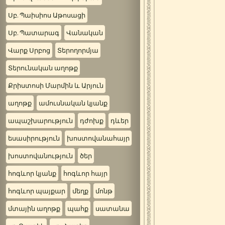
Սբ. Պաիսիոս Աթոսացի
Սբ. Պատարագ
Վանական
Վարք Սրբոց
Տերողորմյա
Տերունական աղոթք
Քրիստոսի Մարմին և Արյուն
աղոթք
ամուսնական կյանք
ապաշխարություն
դժոխք
դևեր
եսասիրություն
խոստովանահայր
խոստովանություն
ծեր
հոգևոր կյանք
հոգևոր հայր
հոգևոր պայքար
մեղք
մոնթ
մտային աղոթք
պահք
սատանա