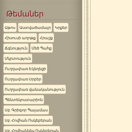
Թեմաներ
Աթոս
Աստվածամայր
Կրքեր
Հիսուսի աղոթք
Հրաշք
Ճգնություն
Մեծ Պահք
Մկրտություն
Ուղղափառ Եկեղեցի
Ուղղափառ Սրբեր
Ուղղափառ վանականություն
Պենտեկոստարիոն
Սբ. Գրիգոր Պալամաս
Սբ. Հովհան Ոսկեբերան
Սբ. Հովհաննես Ոսկեբերան