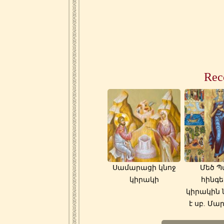
Rec
Սամարացի կնոջ
Մեծ Պ
կիրակի
հինգե
կիրակին 
է սբ. Մար