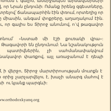
 Հիսուսն է գալիս, անմիջապես արմավենիների
վ, որ Նրան ընդունի: Ոմանք իրենց զգեստները,
 կտրելով՝ ճանապարհին էին փռում, որտեղից որ
որը միասին, անգամ փոքրերը, աղաղակում էին.
ու, որ գալիս ես Տիրոջ անունով, ո´վ թագավոր
տնում՝ «նստած մի էշի քուռակի վրա»:
 Թագավորի են ընդունում: Նա նշանակություն
 պատիվներին, չի սահմանափակվում
ակավոր փառքով, այլ առաջանում է դեպի
, ի վերջո,
Տիրոջ
մարտիրոսության մուտքն է
ի օրից չարչարվելու է, խաչի անարգ մահով է
նի ու կյանք պարգևի:
w.orthodoxkyanq.org