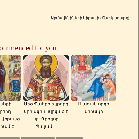
Արմավենիների կիրակի (Ծաղկազարդ)
ommended for you
ահքի
Մեծ Պահքի եկրորդ
Անառակ որդու
րորդ
կիրակին նվիված է
կիրակի
նվիրված
սբ. Գրիգոր
իամ Ե...
Պալամ...