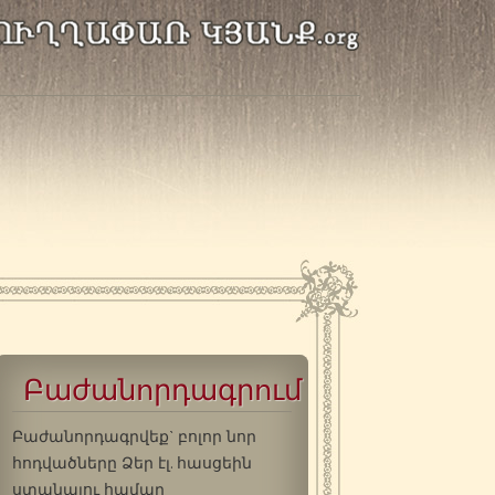
Բաժանորդագրում
Բաժանորդագրվեք` բոլոր նոր
հոդվածները Ձեր էլ. հասցեին
ստանալու համար