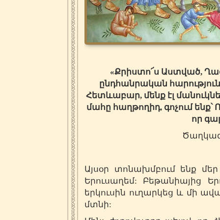
«Քրիստո՜ս Աստված, Ղազ
ընդհանրական հարությու
Հետևաբար, մենք էլ մանուկնե
մահը հաղթողիդ, գոչում ենք՝ Ո
որ գա
Ծաղկազ
Այսօր տոնախմբում ենք մե
Երուսաղեմ: Բեթանիայից Եր
երկուսին ուղարկեց և մի ավ
մտնի: