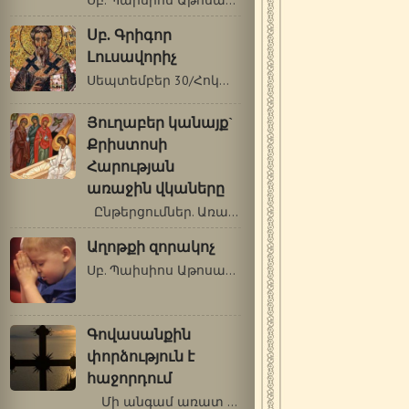
Սբ. Պաիսիոս Աթոսացի (1924-1994 թթ.) Ինչու՞…
Սբ. Գրիգոր
Լուսավորիչ
Սեպտեմբեր 30/Հոկտեմբեր 13 Սուրբ Գրիգոր…
Յուղաբեր կանայք`
Քրիստոսի
Հարության
առաջին վկաները
Ընթերցումներ. Առաք.: Գործք 6. 1-7:…
Աղոթքի զորակոչ
Սբ. Պաիսիոս Աթոսացի -Գե՛րոնդա, կլինի՞…
Գովասանքին
փորձություն է
հաջորդում
Մի անգամ առատ ձյուն տեղաց: Մի վանքի…