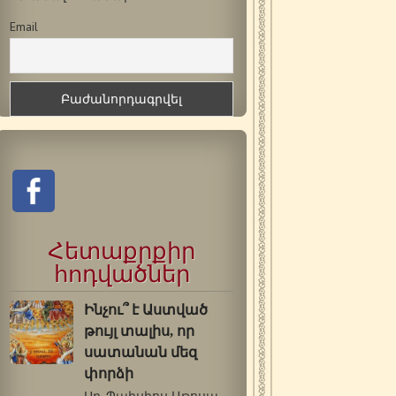
Email
Հետաքրքիր
հոդվածներ
Ինչու՞ է Աստված
թույլ տալիս, որ
սատանան մեզ
փորձի