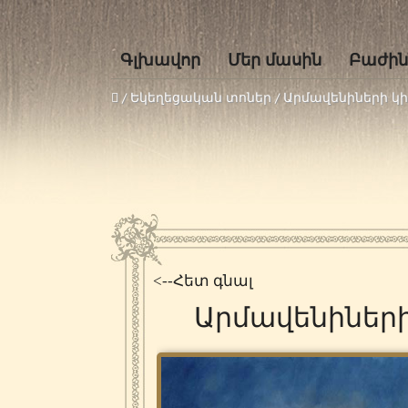
Գլխավոր
Մեր մասին
Բաժին
/ Եկեղեցական տոներ /
Արմավենիների կ
<--Հետ գնալ
Արմավենիներ