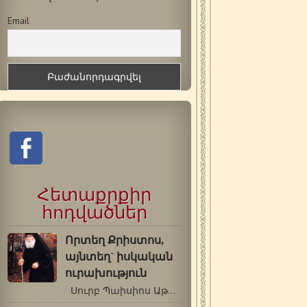
Email
Հետաքրքիր
հոդվածներ
Որտեղ Քրիստոս,
այնտեղ` իսկական
ուրախություն
Սուրբ Պաիսիոս Աթոսացի …