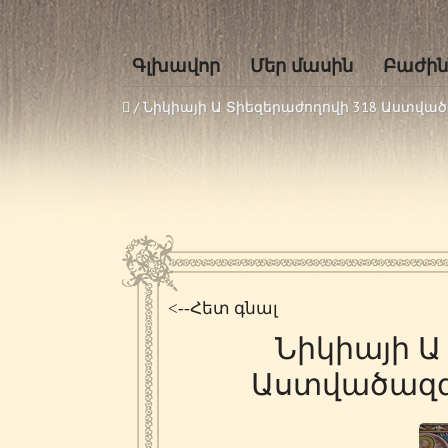
Գլխավոր
Մեր մասին
Բաժին
/
Նիկիայի Ա Տիեզերաժողովի 318 Աստվա
<--Հետ գնալ
Նիկիայի Ա
Աստվածազգ