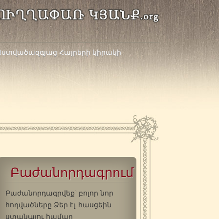
 Աստվածազգյաց Հայրերի կիրակի
Բաժանորդագրում
Բաժանորդագրվեք` բոլոր նոր
հոդվածները Ձեր էլ. հասցեին
ստանալու համար