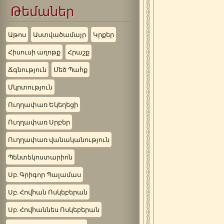
Թեմաներ
Աթոս
Աստվածամայր
Կրքեր
Հիսուսի աղոթք
Հրաշք
Ճգնություն
Մեծ Պահք
Մկրտություն
Ուղղափառ Եկեղեցի
Ուղղափառ Սրբեր
Ուղղափառ վանականություն
Պենտեկոստարիոն
Սբ. Գրիգոր Պալամաս
Սբ. Հովհան Ոսկեբերան
Սբ. Հովհաննես Ոսկեբերան