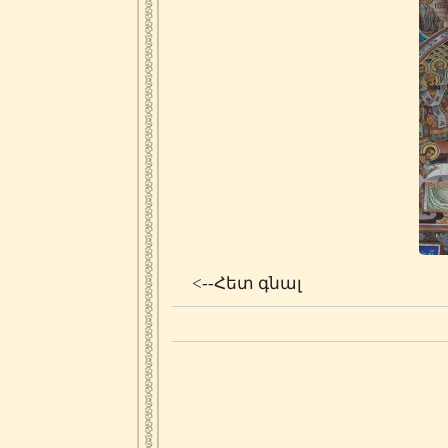
<--Հետ գնալ