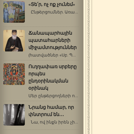
«Տե՛ր, ոչ ոք չունեմ»
Ընթերցումներ. Առաք.: Գործք 9. 32-42:…
Ճանապարհային
պատահարների
միջամտություններ
(հատվածներ «Սբ. Պաիսիոս Աթոսացու…
Ուղղափառ սրբերը
որպես
ընդօրինակման
օրինակ
Մեր ընթերցողների ուշադրությանն ենք…
Նրանց համար, որ
փնտրում են…
Նա, ով ինքն իրեն չի ճանաչում, ո՛չ…