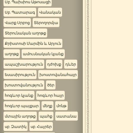
Սբ. Պաիսիոս Աթոսացի
Սբ. Պատարագ
Վանական
Վարք Սրբոց
Տերողորմյա
Տերունական աղոթք
Քրիստոսի Մարմին և Արյուն
աղոթք
ամուսնական կյանք
ապաշխարություն
դժոխք
դևեր
եսասիրություն
խոստովանահայր
խոստովանություն
ծեր
հոգևոր կյանք
հոգևոր հայր
հոգևոր պայքար
մեղք
մոնթ
մտային աղոթք
պահք
սատանա
սբ. Զատիկ
սբ. Հայրեր