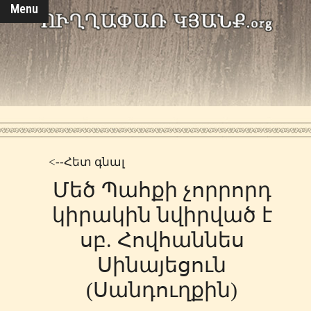
Menu
<--Հետ գնալ
Մեծ Պահքի չորրորդ
կիրակին նվիրված է
սբ. Հովհաննես
Սինայեցուն
(Սանդուղքին)