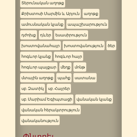
Տերունական աղոթք
Քրիստոսի Մարմին և Արյուն
աղոթք
ամուսնական կյանք
ապաշխարություն
դժոխք
դևեր
եսասիրություն
խոստովանահայր
խոստովանություն
ծեր
հոգևոր կյանք
հոգևոր հայր
հոգևոր պայքար
մեղք
մոնթ
մտային աղոթք
պահք
սատանա
սբ. Զատիկ
սբ. Հայրեր
սբ. Մարիամ Եգիպտացի
վանական կյանք
վանական հերակտրություն
վանականություն
Փնտրել