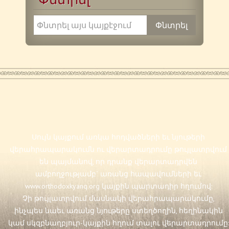
Սույն կայքում առկա հոդվածների եւ նյութերի
վերահրապարակումն ու վերարտադրումը թույլատրվում
են պայմանով, որ դրանք վերարտադրվեն
ամբողջությամբ` առանց հապավումների եւ
www.orthodoxkyanq.org
կայքին պարտադիր հղումով:
Չի թույլատրվում մասնակի վերահրապարակումը,
ինչպես նաեւ առանց նյութերը ստեղծողին, հեղինակին
կամ սկզբնաղբյուր-կայքին հղում տալու վերարտադրումը: