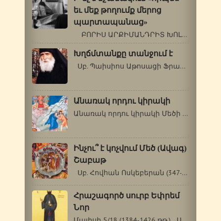
եւ մեք թողումք մերոց
պարտապանաց»
ԲՈՐԻՍ ԱՐՔԻՄԱՆԴՐԻՏ ԽՈԼՉԵՎ (1895-1971…
Խղճմտանքը տանջում է
Սբ. Պաիսիոս Աթոսացի Ֆրանսիայում,…
Անառակ որդու կիրակի
Անառակ որդու կիրակի Մեծի պահոց նախապատրաստական…
Ինչու՞ է կոչվում Մեծ (Ավագ)
Շաբաթ
Սբ. Հովհան Ոսկեբերան (347-407թթ.)…
Հրաշագործ սուրբ Եփրեմ
Նոր
Մայիսի 5/18 (1384-1426 թթ.) Սուրբ Եփրեմը…