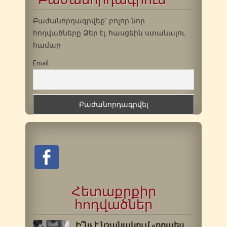
Բաժանորդագրվեք` բոլոր նոր
հոդվածները Ձեր էլ. հասցեին ստանալու
համար
Email
Հետաքրքիր
հոդվածներ
Ի՞նչ է նշանակում «որպես