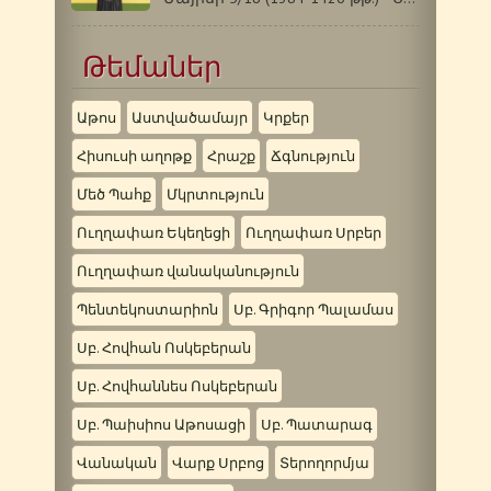
Թեմաներ
Աթոս
Աստվածամայր
Կրքեր
Հիսուսի աղոթք
Հրաշք
Ճգնություն
Մեծ Պահք
Մկրտություն
Ուղղափառ Եկեղեցի
Ուղղափառ Սրբեր
Ուղղափառ վանականություն
Պենտեկոստարիոն
Սբ. Գրիգոր Պալամաս
Սբ. Հովհան Ոսկեբերան
Սբ. Հովհաննես Ոսկեբերան
Սբ. Պաիսիոս Աթոսացի
Սբ. Պատարագ
Վանական
Վարք Սրբոց
Տերողորմյա