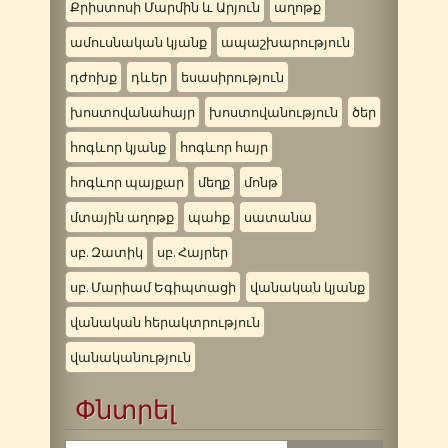
Քրիստոսի Մարմին և Արյուն
աղոթք
ամուսնական կյանք
ապաշխարություն
դժոխք
դևեր
եսասիրություն
խոստովանահայր
խոստովանություն
ծեր
հոգևոր կյանք
հոգևոր հայր
հոգևոր պայքար
մեղք
մոնթ
մտային աղոթք
պահք
սատանա
սբ. Զատիկ
սբ. Հայրեր
սբ. Մարիամ Եգիպտացի
վանական կյանք
վանական հերակտրություն
վանականություն
Փնտրել