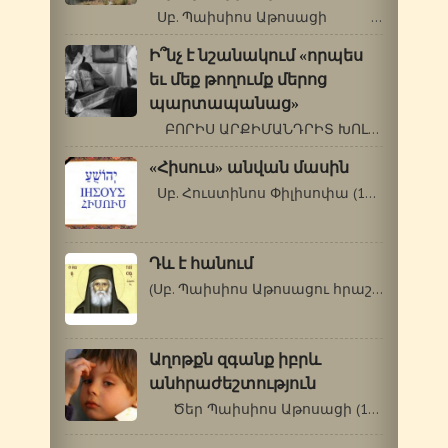
Սբ. Պաիսիոս Աթոսացի …
Ի՞նչ է նշանակում «որպես
եւ մեք թողումք մերոց
պարտապանաց»
ԲՈՐԻՍ ԱՐՔԻՄԱՆԴՐԻՏ ԽՈԼՉԵՎ (1895-1971…
«Հիսուս» անվան մասին
Սբ. Հուստինոս Փիլիսոփա (110-165 թթ.)…
Դև է հանում
(Սբ. Պաիսիոս Աթոսացու հրաշքներից)…
Աղոթքն զգանք իբրև
անհրաժեշտություն
Ծեր Պաիսիոս Աթոսացի (1924-1994 թթ.)…