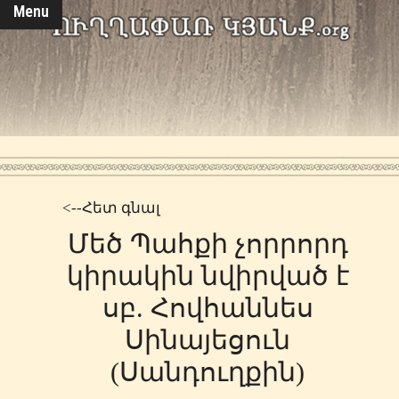
Menu
<--Հետ գնալ
Մեծ Պահքի չորրորդ
կիրակին նվիրված է
սբ. Հովհաննես
Սինայեցուն
(Սանդուղքին)