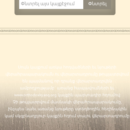
Սույն կայքում առկա հոդվածների եւ նյութերի
վերահրապարակումն ու վերարտադրումը թույլատրվում
են պայմանով, որ դրանք վերարտադրվեն
ամբողջությամբ` առանց հապավումների եւ
www.orthodoxkyanq.org
կայքին պարտադիր հղումով:
Չի թույլատրվում մասնակի վերահրապարակումը,
ինչպես նաեւ առանց նյութերը ստեղծողին, հեղինակին
կամ սկզբնաղբյուր-կայքին հղում տալու վերարտադրումը: