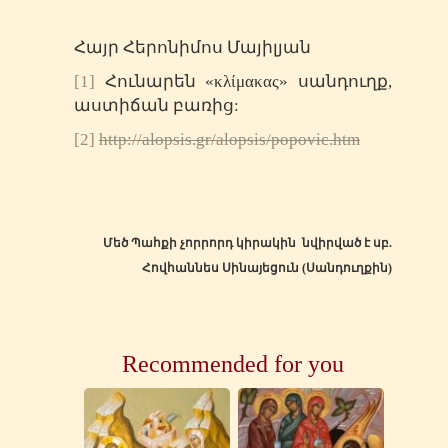
Հայր Հերոնիմոս Մայիլյան
[1]
Հունարեն «κλίμακας» սանդուղք,
աստիճան բառից:
[2]
http://alopsis.gr/alopsis/popovic.htm
Մեծ Պահքի չորրորդ կիրակին նվիրված է սբ.
Հովհաննես Սինայեցուն (Սանդուղք
ին
)
Recommended for you