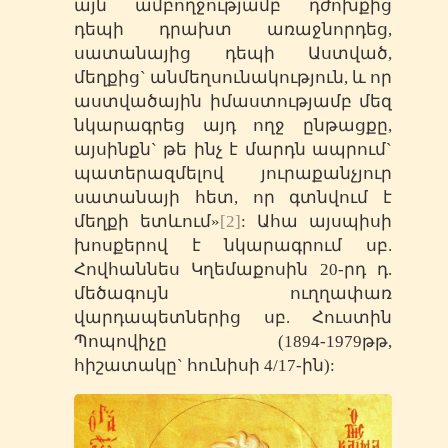
այն ամբողջությամբ դժոխքից
դեպի դրախտ առաջնորդեց,
սատանայից դեպի Աստված,
մեղքից` անմեղսունակություն, և որ
աստվածային իմաստությամբ մեզ
նկարագրեց այդ ողջ ընթացքը,
այսինքն` թե ինչ է մարդն ապրում`
պատերազմելով յուրաքանչյուր
սատանայի հետ, որ գտնվում է
մեղքի ետևում»
[2]
: Ահա այսպիսի
խոսքերով է նկարագրում սբ.
Հովհաննես Կղեմաքոսին 20-րդ դ.
մեծագույն ուղղափառ
վարդապետներից սբ. Հուստին
Պոպովիչը (1894-1979թթ,
հիշատակը` հունիսի 4/17-ին):