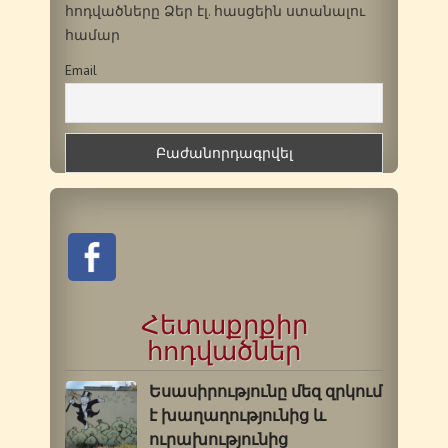
հոդվածները Ձեր էլ. հասցեին ստանալու
համար
Email
Հետաքրքիր
հոդվածներ
Եսասիրությունը մեզ զրկում
է խաղաղությունից և
ուրախությունից