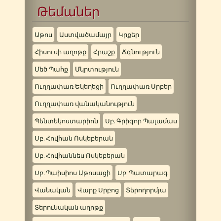
Թեմաներ
Աթոս
Աստվածամայր
Կրքեր
Հիսուսի աղոթք
Հրաշք
Ճգնություն
Մեծ Պահք
Մկրտություն
Ուղղափառ Եկեղեցի
Ուղղափառ Սրբեր
Ուղղափառ վանականություն
Պենտեկոստարիոն
Սբ. Գրիգոր Պալամաս
Սբ. Հովհան Ոսկեբերան
Սբ. Հովհաննես Ոսկեբերան
Սբ. Պաիսիոս Աթոսացի
Սբ. Պատարագ
Վանական
Վարք Սրբոց
Տերողորմյա
Տերունական աղոթք