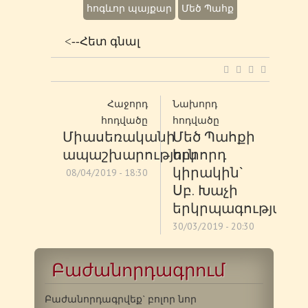
հոգևոր պայքար
Մեծ Պահք
<--Հետ գնալ
Հաջորդ
Նախորդ
հոդվածը
հոդվածը
Միասեռականի
Մեծ Պահքի
ապաշխարություն
երրորդ
կիրակին`
08/04/2019 - 18:30
Սբ. Խաչի
երկրպագության
30/03/2019 - 20:30
Բաժանորդագրում
Բաժանորդագրվեք` բոլոր նոր