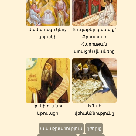
Սամարացի կնոջ
Յուղաբեր կանայք`
կիրակի
Քրիստոսի
Հարության
առաջին վկաները
Սբ. Սիլուանոս
Ի՞նչ է
Աթոսացի
վեհանձնությունը
ապաշխարություն
դժոխք