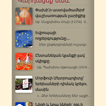
Կարդացեք նաև
Փախի՛ր աստվածամերժ
վաշխառության չարիքից
Սբ. Մաքսիմոս Հույն (†1556) Հիշատակը՝…
Եվրոպայի
ողբերգությունը…
Մեր ընթերցողների ուշադրությանն…
Ընտանեկան կյանքի լավ
սկիզբը
Սբ. Պաիսիոս Աթոսացի (1924-1994 թթ.)…
Մորֆուի Մետրոպոլիտը՝
երեխաների դիմակ կրելու
մասին
«…Ձեր երեխաները ձեր աչքի լույսն…
Նեռի և նրա կնիքի` 666-ի