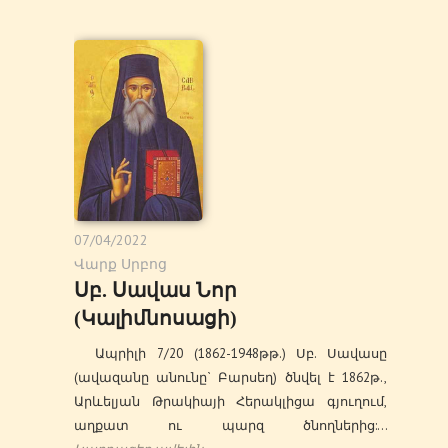
07/04/2022
Վարք Սրբոց
Սբ. Սավաս Նոր
(Կալիմնոսացի)
Ապրիլի 7/20 (1862-1948թթ.) Սբ. Սավասը
(ավազանը անունը` Բարսեղ) ծնվել է 1862թ.,
Արևելյան Թրակիայի Հերակլիցա գյուղում,
աղքատ ու պարզ ծնողներից:…