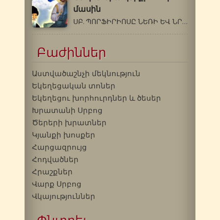
մասին
ՍԲ. ՊՈՐՖԻՐԻՈՍԸ ՆԵՌԻ ԵՎ ՆՐԱ ԿՆԻՔԻ`…
Բաժիններ
Աստվածաշնչի մեկնություն
Եկեղեցական տոներ
Եկեղեցու խորհուրդներ և ծեսեր
Խրատանի Սրբոց
Ծերերի խրատներ
Կյանքի խոսքեր
Հարցազրույց
Հոդվածներ
Հրաշքներ
Վարք Սրբոց
Վկայություններ