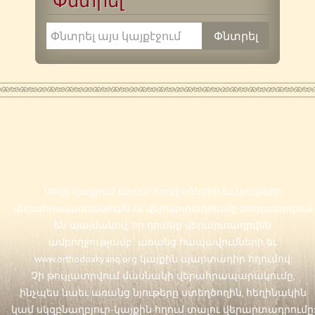
Փնտրել
Սույն կայքում առկա հոդվածների եւ նյութերի
վերահրապարակումն ու վերարտադրումը թույլատրվում
են պայմանով, որ դրանք վերարտադրվեն
ամբողջությամբ` առանց հապավումների եւ
www.orthodoxkyanq.org
կայքին պարտադիր հղումով:
Չի թույլատրվում մասնակի վերահրապարակումը,
ինչպես նաեւ առանց նյութերը ստեղծողին, հեղինակին
կամ սկզբնաղբյուր-կայքին հղում տալու վերարտադրումը: