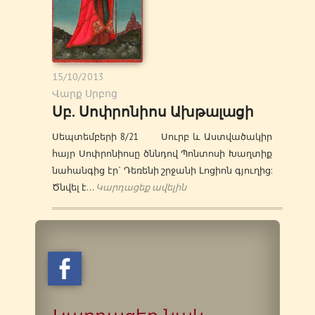
15/10/2013
Վարք Սրբոց
Սբ. Սոփրոնիոս Ախթալացի
Սեպտեմբերի 8/21 Սուրբ և Աստվածակիր
հայր Սոփրոնիոսը ծննդով Պոնտոսի Խաղտիք
նահանգից էր` Դեռենի շրջանի Լոցիոն գյուղից:
Ծնվել է…
Կարդացեք ավելին