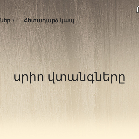
ներ
Հետադարձ կապ
սրիո վտանգները