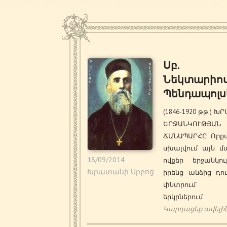
Սբ.
Նեկտարիո
Պենդապոլս
(1846-1920 թթ.) Խ
ԵՐՋԱՆԿՈՒԹՅԱՆ
ՃԱՆԱՊԱՐՀԸ Որքա
սխալվում այն մ
18/09/2014
ովքեր երջանկու
Խրատանի Սրբոց
իրենց անձից դո
փնտրում` 
երկրներում
Կարդացեք ավելի