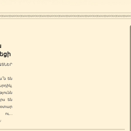
ս
եցի
ՐԱՏՆԵՐ
՜ն են
արդիկ,
թյունն
ւրս են
օտար
 ու…
ն