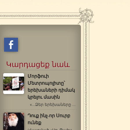
Կարդացեք նաև
Մորֆուի
Մետրոպոլիտը՝
երեխաների դիմակ
կրելու մասին
«…Ձեր երեխաները ձեր աչքի լույսն…
Դուք ինչ-որ Սուրբ
ունեք