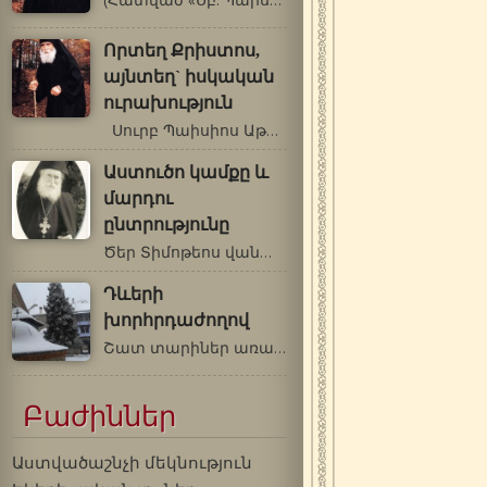
(Հատված «Սբ. Պաիսիոս Աթոսացու վարքն…
Որտեղ Քրիստոս,
այնտեղ` իսկական
ուրախություն
Սուրբ Պաիսիոս Աթոսացի …
Աստուծո կամքը և
մարդու
ընտրությունը
Ծեր Տիմոթեոս վանահայր († 23 սեպտեմբերի…
Դևերի
խորհրդաժողով
Շատ տարիներ առաջ առաքինի մի Խոստովանահայր…
Բաժիններ
Աստվածաշնչի մեկնություն