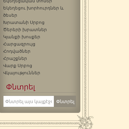
Եկեղեցական տոներ
Եկեղեցու խորհուրդներ և
ծեսեր
Խրատանի Սրբոց
Ծերերի խրատներ
Կյանքի խոսքեր
Հարցազրույց
Հոդվածներ
Հրաշքներ
Վարք Սրբոց
Վկայություններ
Փնտրել