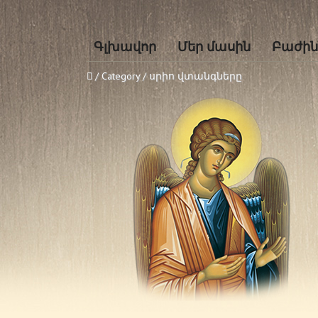
Գլխավոր
Մեր մասին
Բաժին
/ Category / սրիո վտանգները