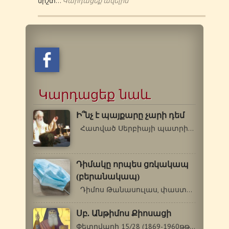
միշտ…
Կարդացեք ավելին
Կարդացեք նաև
Ի՞նչ է պայքարը չարի դեմ
Հատված Սերբիայի պատրիարք Պավելի…
Դիմակը որպես ցռկակապ
(բերանակապ)
Դիմոս Թանասուլաս, փաստաբան, Հունաստան…
Սբ. Անթիմոս Քիոսացի
Փետրվարի 15/28 (1869-1960թթ.) Սբ. Անթիմոս…