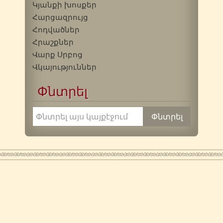
Կյանքի խոսքեր
Հարցազրույց
Հոդվածներ
Հրաշքներ
Վարք Սրբոց
Վկայություններ
Փնտրել