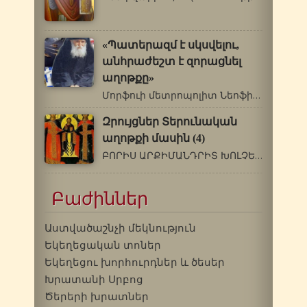
«Պատերազմ է սկսվելու,
անհրաժեշտ է զորացնել
աղոթքը»
Մորֆուի մետրոպոլիտ Նեոֆիտոսը Սբ.Պաիսիոս…
Զրույցներ Տերունական
աղոթքի մասին (4)
ԲՈՐԻՍ ԱՐՔԻՄԱՆԴՐԻՏ ԽՈԼՉԵՎ (1895-1971 թթ.)…
Բաժիններ
Աստվածաշնչի մեկնություն
Եկեղեցական տոներ
Եկեղեցու խորհուրդներ և ծեսեր
Խրատանի Սրբոց
Ծերերի խրատներ