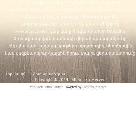
Սույն կայքում առկա հոդվածների եւ նյութերի
վերահրապարակումն ու վերարտադրումը թույլատրվում
են պայմանով, որ դրանք վերարտադրվեն
ամբողջությամբ` առանց հապավումների եւ
www.orthodoxkyanq.org
կայքին պարտադիր հղումով:
Չի թույլատրվում մասնակի վերահրապարակումը,
ինչպես նաեւ առանց նյութերը ստեղծողին, հեղինակին
կամ սկզբնաղբյուր-կայքին հղում տալու վերարտադրումը:
Մեր մասին
Հետադարձ կապ
Copyright © 2014 - All rights reserved
WP2Social Auto Publish
Powered By :
XYZScripts.com