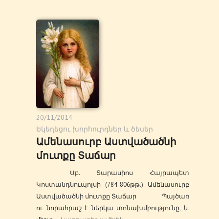
20/11/2014
Եկեղեցու խորհուրդներ և ծեսեր
Ամենասուրբ Աստվածածնի
մուտքը Տաճար
Սբ. Տարասիոս Հայրապետ
Կոստանդնուպոլսի (784-806թթ.) Ամենասուրբ
Աստվածածնի մուտքը Տաճար Պայծառ
ու նորահրաշ է ներկա տոնախմբությունը, և