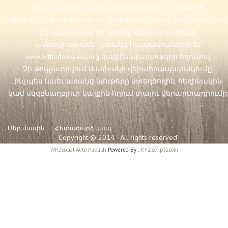
Սույն կայքում առկա հոդվածների եւ նյութերի
վերահրապարակումն ու վերարտադրումը թույլատրվում
են պայմանով, որ դրանք վերարտադրվեն
ամբողջությամբ` առանց հապավումների եւ
www.orthodoxkyanq.org
կայքին պարտադիր հղումով:
Չի թույլատրվում մասնակի վերահրապարակումը,
ինչպես նաեւ առանց նյութերը ստեղծողին, հեղինակին
կամ սկզբնաղբյուր-կայքին հղում տալու վերարտադրումը:
Մեր մասին
Հետադարձ կապ
Copyright © 2014 - All rights reserved
WP2Social Auto Publish
Powered By :
XYZScripts.com