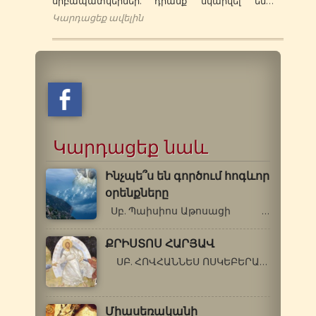
սրբապատկերներ. դրանք նկարվել են…
Կարդացեք ավելին
Կարդացեք նաև
Ինչպե՞ս են գործում հոգևոր
օրենքները
Սբ. Պաիսիոս Աթոսացի - Գե՛րոնդա,…
ՔՐԻՍՏՈՍ ՀԱՐՅԱՎ
ՍԲ. ՀՈՎՀԱՆՆԵՍ ՈՍԿԵԲԵՐԱՆ Եթե մեկը…
Միասեռականի