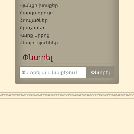
Կյանքի խոսքեր
Հարցազրույց
Հոդվածներ
Հրաշքներ
Վարք Սրբոց
Վկայություններ
Փնտրել