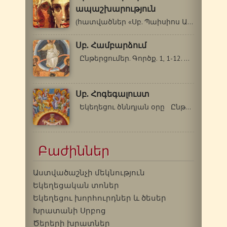
ապաշխարություն
(հատվածներ «Սբ. Պաիսիոս Աթոսացու…
Սբ. Համբարձում
Ընթերցումեր. Գործք. 1, 1-12. Ղուկաս…
Սբ. Հոգեգալուստ
Եկեղեցու ծննդյան օրը Ընթերցումներ.…
Բաժիններ
Աստվածաշնչի մեկնություն
Եկեղեցական տոներ
Եկեղեցու խորհուրդներ և ծեսեր
Խրատանի Սրբոց
Ծերերի խրատներ