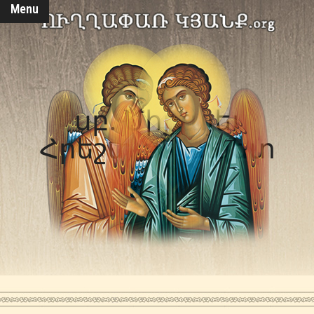
Menu
սբ. Միքայել
Հրեշտակապետ