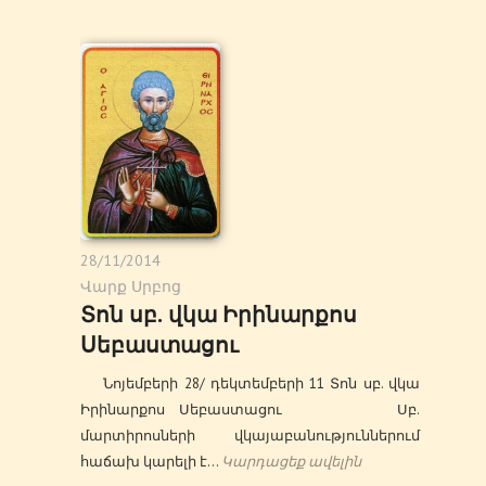
28/11/2014
Վարք Սրբոց
Տոն սբ. վկա Իրինարքոս
Սեբաստացու
Նոյեմբերի 28/ դեկտեմբերի 11 Տոն սբ. վկա
Իրինարքոս Սեբաստացու Սբ.
մարտիրոսների վկայաբանություններում
հաճախ կարելի է…
Կարդացեք ավելին