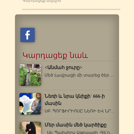
Կարդացեք ավելին
Կարդացեք նաև
<Անմահ ջուրը>
Մեծ Լավրացի մի տարեց ծեր հիվանդ էր…
Նեռի և նրա կնիքի` 666-ի
մասին
ՍԲ. ՊՈՐՖԻՐԻՈՍԸ ՆԵՌԻ ԵՎ ՆՐԱ ԿՆԻՔԻ`…
Մեր մասին մեծ կարծիքը
Սբ. Պաիսիոս Աթոսացի -Գե՛րոնդա, ինչու՞…