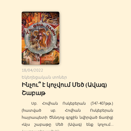
18/04/2022
Եկեղեցական տոներ
Ինչու՞ է կոչվում Մեծ (Ավագ)
Շաբաթ
Սբ. Հովհան Ոսկեբերան (347-407թթ.)
(հատված սբ. Հովհան Ոսկեբերան
հայրապետի Ծննդոց գրքին նվիրված ճառից)
«Այս շաբաթը Մեծ (Ավագ) ենք կոչում…