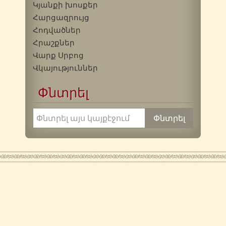
Կյանքի խոսքեր
Հարցազրույց
Հոդվածներ
Հրաշքներ
Վարք Սրբոց
Վկայություններ
Փնտրել