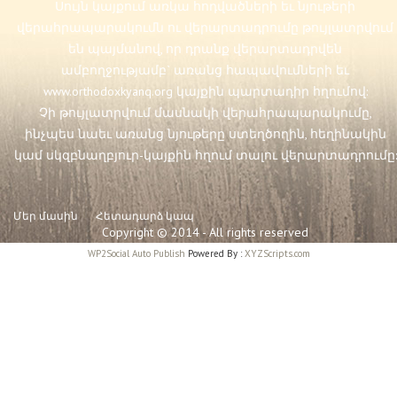
Սույն կայքում առկա հոդվածների եւ նյութերի
վերահրապարակումն ու վերարտադրումը թույլատրվում
են պայմանով, որ դրանք վերարտադրվեն
ամբողջությամբ` առանց հապավումների եւ
www.orthodoxkyanq.org
կայքին պարտադիր հղումով:
Չի թույլատրվում մասնակի վերահրապարակումը,
ինչպես նաեւ առանց նյութերը ստեղծողին, հեղինակին
կամ սկզբնաղբյուր-կայքին հղում տալու վերարտադրումը:
Մեր մասին
Հետադարձ կապ
Copyright © 2014 - All rights reserved
WP2Social Auto Publish
Powered By :
XYZScripts.com