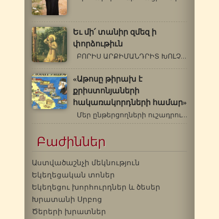
Եւ մի՛ տանիր զմեզ ի
փորձութիւն
ԲՈՐԻՍ ԱՐՔԻՄԱՆԴՐԻՏ ԽՈԼՉԵՎ (1895-1971թթ.)…
«Աթոսը թիրախ է
քրիստոնյաների
հակառակորդների համար»
Մեր ընթերցողների ուշադրությանն…
Բաժիններ
Աստվածաշնչի մեկնություն
Եկեղեցական տոներ
Եկեղեցու խորհուրդներ և ծեսեր
Խրատանի Սրբոց
Ծերերի խրատներ