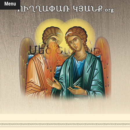
Menu
Մեծ Շաբաթ