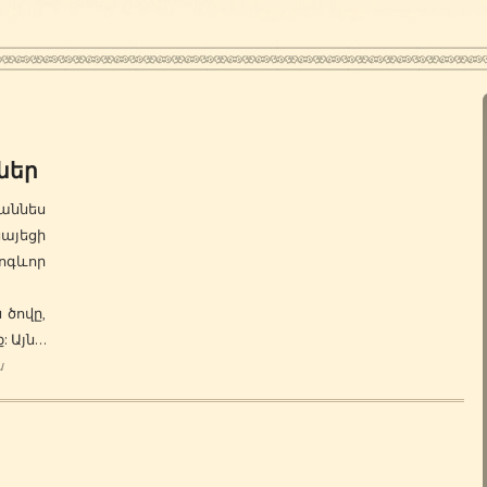
ներ
ննես
նայեցի
Հոգևոր
ներ
 ծովը,
: Այն…
ն