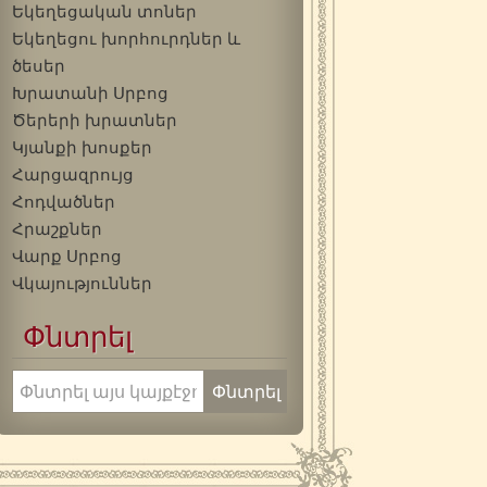
Եկեղեցական տոներ
Եկեղեցու խորհուրդներ և
ծեսեր
Խրատանի Սրբոց
Ծերերի խրատներ
Կյանքի խոսքեր
Հարցազրույց
Հոդվածներ
Հրաշքներ
Վարք Սրբոց
Վկայություններ
Փնտրել