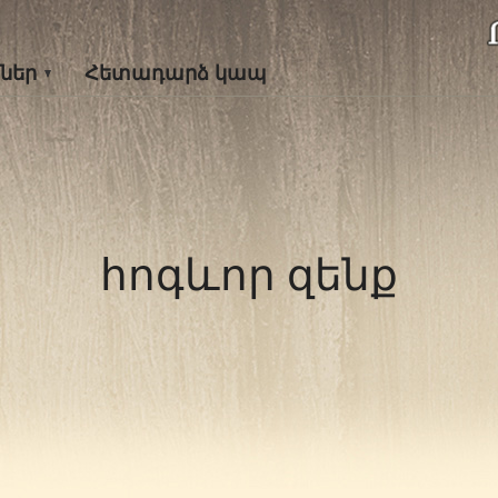
ներ
Հետադարձ կապ
հոգևոր զենք