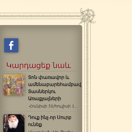
Կարդացեք նաև
Տոն փառավոր և
ամենաբարեհամբավ
Տասներկու
Առաքյալների
Հունիսի 30/հուլիսի 13 Ընթերցումներ.…
Դուք ինչ-որ Սուրբ
ունեք