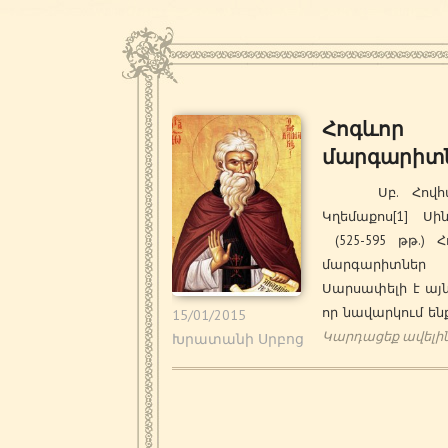
Հոգևոր
մարգարիտ
Սբ. Հովհա
Կղեմաքոս[1] Սի
(525-595 թթ.) 
մարգարիտ
Սարսափելի է այն
որ նավարկում ենք
15/01/2015
Կարդացեք ավելի
Խրատանի Սրբոց