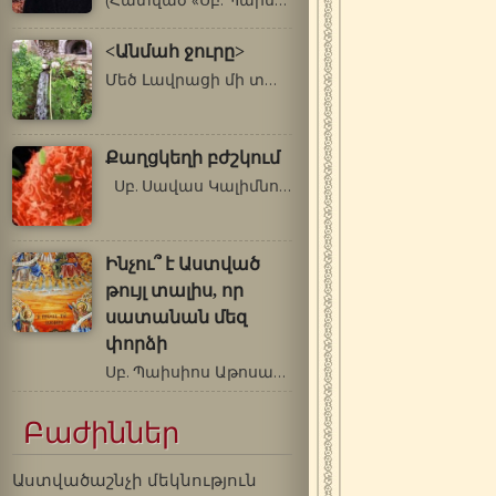
(Հատված «Սբ. Պաիսիոս Աթոսացու վարքն…
<Անմահ ջուրը>
Մեծ Լավրացի մի տարեց ծեր հիվանդ էր…
Քաղցկեղի բժշկում
Սբ. Սավաս Կալիմնոսացու[1] բարեխոսությամբ…
Ինչու՞ է Աստված
թույլ տալիս, որ
սատանան մեզ
փորձի
Սբ. Պաիսիոս Աթոսացի (1924-1994 թթ.) Ինչու՞…
Բաժիններ
Աստվածաշնչի մեկնություն