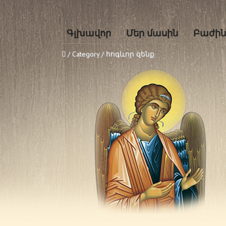
Գլխավոր
Մեր մասին
Բաժին
/ Category / հոգևոր զենք