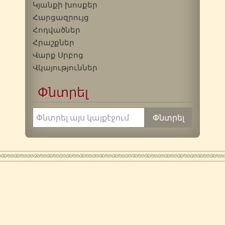
Կյանքի խոսքեր
Հարցազրույց
Հոդվածներ
Հրաշքներ
Վարք Սրբոց
Վկայություններ
Փնտրել