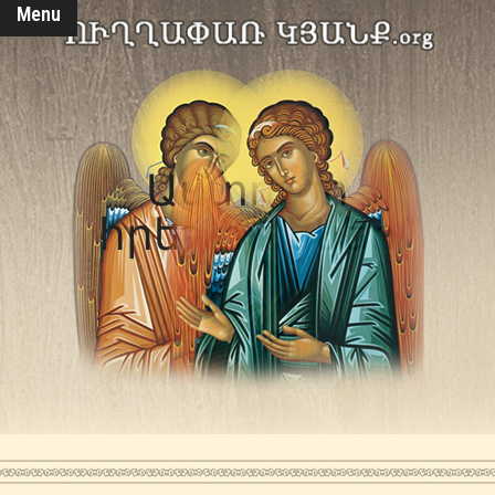
Menu
Աստուծո
հրեշտակներ