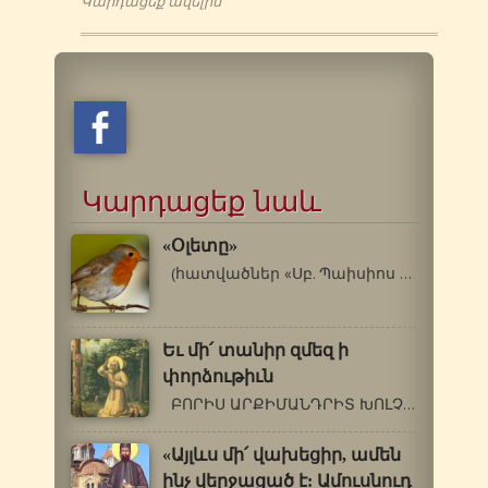
Կարդացեք ավելին
Կարդացեք նաև
«Օլետը»
(հատվածներ «Սբ. Պաիսիոս Աթոսացու…
Եւ մի՛ տանիր զմեզ ի
փորձութիւն
ԲՈՐԻՍ ԱՐՔԻՄԱՆԴՐԻՏ ԽՈԼՉԵՎ (1895-1971թթ.)…
«Այլևս մի՛ վախեցիր, ամեն
ինչ վերջացած է: Ամուսնուդ