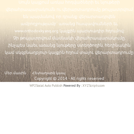
Սույն կայքում առկա հոդվածների եւ նյութերի
վերահրապարակումն ու վերարտադրումը թույլատրվում
են պայմանով, որ դրանք վերարտադրվեն
ամբողջությամբ` առանց հապավումների եւ
www.orthodoxkyanq.org
կայքին պարտադիր հղումով:
Չի թույլատրվում մասնակի վերահրապարակումը,
ինչպես նաեւ առանց նյութերը ստեղծողին, հեղինակին
կամ սկզբնաղբյուր-կայքին հղում տալու վերարտադրումը:
Մեր մասին
Հետադարձ կապ
Copyright © 2014 - All rights reserved
WP2Social Auto Publish
Powered By :
XYZScripts.com