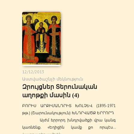
12/12/2013
Աստվածաշնչի մեկնություն
Զրույցներ Տերունական
աղոթքի մասին (4)
ԲՈՐԻՍ ԱՐՔԻՄԱՆԴՐԻՏ ԽՈԼՉԵՎ (1895-1971
թթ.) (Շարունակություն) ԽՆԴՐՎԱԾՔ ԵՐՐՈՐԴ
Այժմ երրորդ խնդրվածքի վրա կանգ
կառնենք. «Եղիցին կամք քո որպէս…