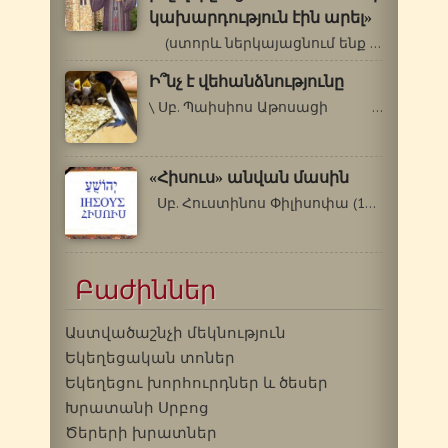
կախարդություն էին արել»
(ստորև ներկայացնում ենք Հրաշագործ…
Ի՞նչ է վեհանձնությունը
\ Սբ. Պաիսիոս Աթոսացի …
«Հիսուս» անվան մասին
Սբ. Հուստինոս Փիլիսոփա (110-165 թթ.)…
Բաժիններ
Աստվածաշնչի մեկնություն
Եկեղեցական տոներ
Եկեղեցու խորհուրդներ և ծեսեր
Խրատանի Սրբոց
Ծերերի խրատներ